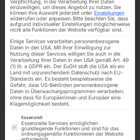
Verpflichtung, in die Verarbeitung Ihrer Daten
uns finden Sie genau das Modell, das zu Ihrem Bedarf
einzuwilligen, um dieses Angebot zu nutzen.
Sie
können Ihre Auswahl jederzeit unter
Einstellungen
passt. Vom kompakten Tischgerät bis zur kraftvollen
widerrufen oder anpassen.
Bitte beachten Sie, dass
Kastensäulen- oder Radial-Säulenbohrmaschine – unsere
aufgrund individueller Einstellungen möglicherweise
nicht alle Funktionen der Website verfügbar sind.
Maschinen meistern auch anspruchsvolle Bohrarbeiten
mühelos. Sie arbeiten zuverlässig, sauber und mit der
Einige Services verarbeiten personenbezogene
nötigen Ausdauer. Für alle, die Wert auf stabile Technik,
Daten in den USA. Mit Ihrer Einwilligung zur
Nutzung dieser Services willigen Sie auch in die
präzise Ergebnisse und langlebige Qualität legen.
Verarbeitung Ihrer Daten in den USA gemäß Art. 49
Entdecken Sie die passende Lösung für Ihr Projekt –
(1) lit. a GDPR ein. Der EuGH stuft die USA als ein
Land mit unzureichendem Datenschutz nach EU-
einfach, robust und auf den Punkt genau.
Standards ein. Es besteht beispielsweise die
Gefahr, dass US-Behörden personenbezogene
Daten in Überwachungsprogrammen verarbeiten,
ohne dass für Europäerinnen und Europäer eine
→
of 6
Filters
Klagemöglichkeit besteht.
Es folgt eine Liste der Service-Gruppen, für die eine Einwilligun
Essenziell
Elmag Getriebe-
Getriebebohrmaschine
Essenzielle Services ermöglichen
Säulenbohrmaschine GBM
OPTIdrill DH 26GT
grundlegende Funktionen und sind für das
3/25 SNE
ordnungsgemäße Funktionieren der Website
erforderlich.