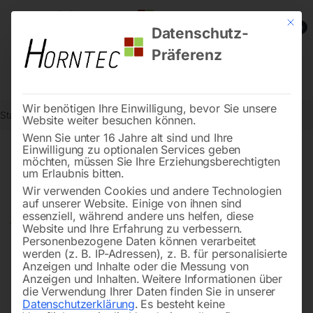
Mit die
0
Datenschutz-
Präferenz
Wir benötigen Ihre Einwilligung, bevor Sie unsere
Start
Metallbearbeitung
Getriebe-Bohrmaschinen
Website weiter besuchen können.
Wenn Sie unter 16 Jahre alt sind und Ihre
Einwilligung zu optionalen Services geben
möchten, müssen Sie Ihre Erziehungsberechtigten
Getriebe-Bohrmaschinen –
um Erlaubnis bitten.
Kraftvoll, präzise und für
Wir verwenden Cookies und andere Technologien
auf unserer Website. Einige von ihnen sind
jeden Einsatz bereit
essenziell, während andere uns helfen, diese
Website und Ihre Erfahrung zu verbessern.
Personenbezogene Daten können verarbeitet
werden (z. B. IP-Adressen), z. B. für personalisierte
Anzeigen und Inhalte oder die Messung von
Wenn’s beim Bohren auf Leistung und Genauigkeit
Anzeigen und Inhalten.
Weitere Informationen über
ankommt, sind
Getriebe-Bohrmaschinen
die erste
die Verwendung Ihrer Daten finden Sie in unserer
Datenschutzerklärung
.
Es besteht keine
Wahl. Ob in der
Werkstatt
oder im Industriebetrieb – bei