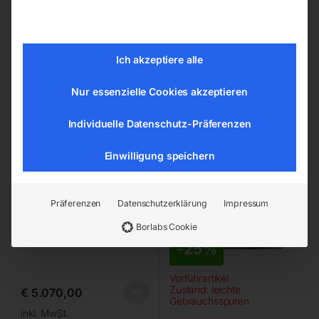
Kostenloser Versand
Lieferzeit:
ca. 2 - 3 Tage
Ich akzeptiere alle
STRANDS Getriebe-
Elmag Getriebe-
Tischbohrmaschine S 30 B
Säulenbohrmaschine GBM
Nur essenzielle Cookies akzeptieren
(S 28 B)
3/30 SNA
Individuelle Datenschutz-Präferenzen
Einwilligung speichern
Präferenzen
Datenschutzerklärung
Impressum
Borlabs Cookie
-
25%
Vorführartikel
Zustand: leichte
€
5.070,00
Gebrauchsspuren
inkl. MwSt.