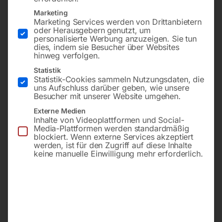
Marketing
Marketing Services werden von Drittanbietern
oder Herausgebern genutzt, um
personalisierte Werbung anzuzeigen. Sie tun
dies, indem sie Besucher über Websites
hinweg verfolgen.
Statistik
Statistik-Cookies sammeln Nutzungsdaten, die
uns Aufschluss darüber geben, wie unsere
Besucher mit unserer Website umgehen.
Mit Getriebe-Zahnrädern
Externe Medien
aus Polyamid
Inhalte von Videoplattformen und Social-
€
3.480,00
Media-Plattformen werden standardmäßig
inkl. MwSt.
blockiert. Wenn externe Services akzeptiert
werden, ist für den Zugriff auf diese Inhalte
Kostenloser Versand
€
2.430,00
keine manuelle Einwilligung mehr erforderlich.
Lieferzeit:
ca. 2 - 3 Tage
inkl. MwSt.
zzgl.
Versandkosten
Lieferzeit:
ca. 5 - 10
Werktage