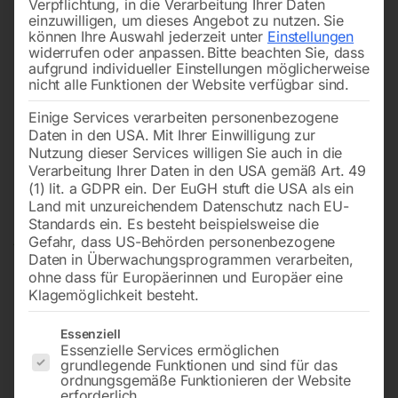
Verpflichtung, in die Verarbeitung Ihrer Daten
einzuwilligen, um dieses Angebot zu nutzen.
Sie
können Ihre Auswahl jederzeit unter
Einstellungen
widerrufen oder anpassen.
Bitte beachten Sie, dass
aufgrund individueller Einstellungen möglicherweise
nicht alle Funktionen der Website verfügbar sind.
Einige Services verarbeiten personenbezogene
Daten in den USA. Mit Ihrer Einwilligung zur
Nutzung dieser Services willigen Sie auch in die
Verarbeitung Ihrer Daten in den USA gemäß Art. 49
(1) lit. a GDPR ein. Der EuGH stuft die USA als ein
Land mit unzureichendem Datenschutz nach EU-
Standards ein. Es besteht beispielsweise die
Gefahr, dass US-Behörden personenbezogene
Daten in Überwachungsprogrammen verarbeiten,
ohne dass für Europäerinnen und Europäer eine
Klagemöglichkeit besteht.
Es folgt eine Liste der Service-Gruppen, für die eine Einwilligun
Essenziell
Essenzielle Services ermöglichen
grundlegende Funktionen und sind für das
Elmag Getriebe-
ordnungsgemäße Funktionieren der Website
erforderlich.