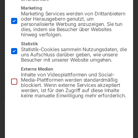
Säulenbohrmaschine GBM 3/25
Marketing
SNE
Marketing Services werden von Drittanbietern
oder Herausgebern genutzt, um
personalisierte Werbung anzuzeigen. Sie tun
dies, indem sie Besucher über Websites
hinweg verfolgen.
€
3.480,00
Statistik
Statistik-Cookies sammeln Nutzungsdaten, die
uns Aufschluss darüber geben, wie unsere
inkl. MwSt.
Kostenloser Versand
Besucher mit unserer Website umgehen.
Lieferzeit:
ca. 2 - 3 Tage
Externe Medien
Inhalte von Videoplattformen und Social-
Versandkosten Standard (Österreich):
€
0,00
Media-Plattformen werden standardmäßig
blockiert. Wenn externe Services akzeptiert
Bitte beachten Sie: Die Versandkosten gelten für Österreich.
werden, ist für den Zugriff auf diese Inhalte
Andere Länder können abweichen.
keine manuelle Einwilligung mehr erforderlich.
In den Warenkorb