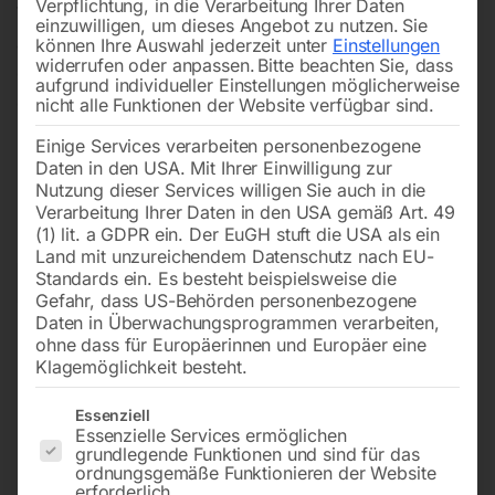
Verpflichtung, in die Verarbeitung Ihrer Daten
Werkzeuge gründlich von Öl, Fett und Schmutz, damit
einzuwilligen, um dieses Angebot zu nutzen.
Sie
alles länger hält.
Altöl-Absaugegeräte
helfen,
können Ihre Auswahl jederzeit unter
Einstellungen
widerrufen oder anpassen.
Bitte beachten Sie, dass
gebrauchte Öle sicher und umweltfreundlich zu
aufgrund individueller Einstellungen möglicherweise
entsorgen und trennen Flüssigkeiten zuverlässig von
nicht alle Funktionen der Website verfügbar sind.
Feststoffen. Egal ob
Werkstatt
oder Betrieb – unsere
Einige Services verarbeiten personenbezogene
Geräte machen den Alltag leichter, schonen Ressourcen
Daten in den USA. Mit Ihrer Einwilligung zur
Nutzung dieser Services willigen Sie auch in die
und sorgen dafür, dass Ihre Maschinen besser laufen.
Verarbeitung Ihrer Daten in den USA gemäß Art. 49
(1) lit. a GDPR ein. Der EuGH stuft die USA als ein
Land mit unzureichendem Datenschutz nach EU-
Standards ein. Es besteht beispielsweise die
Filters
Gefahr, dass US-Behörden personenbezogene
Daten in Überwachungsprogrammen verarbeiten,
ohne dass für Europäerinnen und Europäer eine
Teilewaschgerät TWG 20
Teilewaschgerät TWG 80
Klagemöglichkeit besteht.
Es folgt eine Liste der Service-Gruppen, für die eine Einwilligun
Essenziell
Essenzielle Services ermöglichen
grundlegende Funktionen und sind für das
ordnungsgemäße Funktionieren der Website
erforderlich.