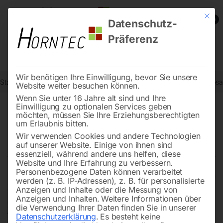
Mit die
0
Datenschutz-
Präferenz
Wir benötigen Ihre Einwilligung, bevor Sie unsere
Start
Werkstatttechnik
Sprühgeräte / Teilewaschgeräte / Altöl-Abs
Website weiter besuchen können.
Wenn Sie unter 16 Jahre alt sind und Ihre
Einwilligung zu optionalen Services geben
möchten, müssen Sie Ihre Erziehungsberechtigten
Effiziente Lösungen für
um Erlaubnis bitten.
saubere Arbeit
Wir verwenden Cookies und andere Technologien
auf unserer Website. Einige von ihnen sind
essenziell, während andere uns helfen, diese
Website und Ihre Erfahrung zu verbessern.
Personenbezogene Daten können verarbeitet
Unsere
Sprühgeräte
sorgen dafür, dass Beschichtungen
werden (z. B. IP-Adressen), z. B. für personalisierte
genau dort sitzen, wo sie sollen – ob im
Handwerk
, in
Anzeigen und Inhalte oder die Messung von
Anzeigen und Inhalten.
Weitere Informationen über
der
Industrie
oder Landwirtschaft. Mit unseren
die Verwendung Ihrer Daten finden Sie in unserer
Teilewaschgeräten
reinigen Sie Werkstücke und
Datenschutzerklärung
.
Es besteht keine