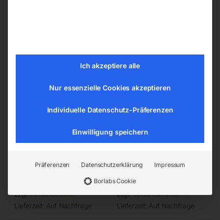
Länge 700 mm
Länge 1000 mm
Ich akzeptiere alle
Nur essenzielle Cookies akzeptieren
Individuelle Datenschutz-Präferenzen
für Altöl-Absauggeräte
für Altöl-Absauggeräte
Einwilligung speichern
KPWO 65/90
KPWO 65/90
Präferenzen
Datenschutzerklärung
Impressum
€
22,80
€
26,40
Borlabs Cookie
inkl. MwSt.
inkl. MwSt.
zzgl.
Versandkosten
zzgl.
Versandkosten
Lieferzeit:
Auf Nachfrage
Lieferzeit:
Auf Nachfrage