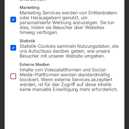
Marketing
Marketing Services werden von Drittanbietern
oder Herausgebern genutzt, um
personalisierte Werbung anzuzeigen. Sie tun
dies, indem sie Besucher über Websites
hinweg verfolgen.
Statistik
für die gründliche Reinigung
für die gründliche Reinigung
Statistik-Cookies sammeln Nutzungsdaten, die
von komplexen Teilen
von komplexen Teilen
uns Aufschluss darüber geben, wie unsere
Besucher mit unserer Website umgehen.
Externe Medien
€
69,00
€
174,00
Inhalte von Videoplattformen und Social-
Media-Plattformen werden standardmäßig
inkl. MwSt.
inkl. MwSt.
blockiert. Wenn externe Services akzeptiert
zzgl.
Versandkosten
zzgl.
Versandkosten
werden, ist für den Zugriff auf diese Inhalte
Lieferzeit:
Versandbereit in
Lieferzeit:
Versandbereit in
keine manuelle Einwilligung mehr erforderlich.
KW 33/2026
KW 33/2026
Teilewaschgerät TWG 150
Teilewaschgerät TWG 1