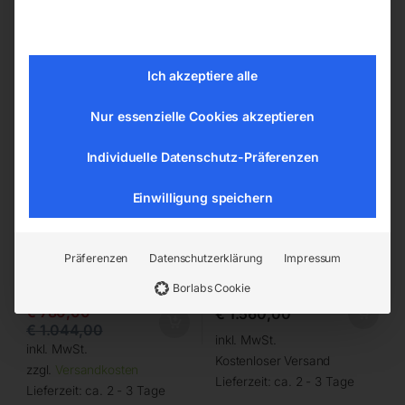
2250
Kit Power + W2300
Ich akzeptiere alle
Nur essenzielle Cookies akzeptieren
Individuelle Datenschutz-Präferenzen
Einwilligung speichern
-
25%
Ausgangsleistung 2250
inkl. 3 Standard Spiralen in
W
verschiedenen Größen
Präferenzen
Datenschutzerklärung
Impressum
Netzanschluss 230 V
Borlabs Cookie
€
780,00
€
1.560,00
€
1.044,00
inkl. MwSt.
inkl. MwSt.
Kostenloser Versand
zzgl.
Versandkosten
Lieferzeit:
ca. 2 - 3 Tage
Lieferzeit:
ca. 2 - 3 Tage