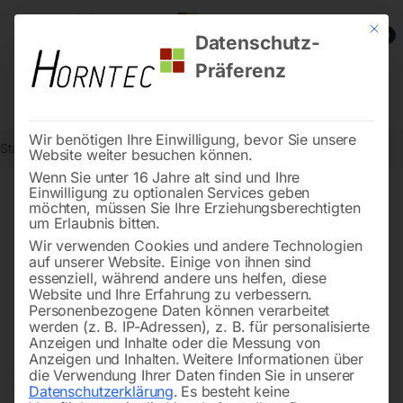
Mit die
0
Datenschutz-
Präferenz
Wir benötigen Ihre Einwilligung, bevor Sie unsere
Start
Schweisstechnologie
Website weiter besuchen können.
Wenn Sie unter 16 Jahre alt sind und Ihre
Einwilligung zu optionalen Services geben
möchten, müssen Sie Ihre Erziehungsberechtigten
Schweißtechnik, die im
um Erlaubnis bitten.
Arbeitsalltag mitzieht
Wir verwenden Cookies und andere Technologien
auf unserer Website. Einige von ihnen sind
essenziell, während andere uns helfen, diese
Website und Ihre Erfahrung zu verbessern.
Personenbezogene Daten können verarbeitet
In unserer Kategorie Schweißtechnologie finden Sie
werden (z. B. IP-Adressen), z. B. für personalisierte
Schweißgeräte und Zubehör von
ELMAG
und
Anzeigen und Inhalte oder die Messung von
Anzeigen und Inhalten.
Weitere Informationen über
Schweisskraft
. Die Produkte unterstützen Sie
die Verwendung Ihrer Daten finden Sie in unserer
zuverlässig im Arbeitsalltag. Unser Sortiment umfasst
Datenschutzerklärung
.
Es besteht keine