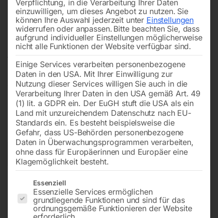
Verpflichtung, in die Verarbeitung Ihrer Daten
Schutzgas-Schweißgeräte, Schweißinverter für MMA
einzuwilligen, um dieses Angebot zu nutzen.
Sie
und WIG/TIG, Plasmaschneider, Schweißtische,
können Ihre Auswahl jederzeit unter
Einstellungen
widerrufen oder anpassen.
Bitte beachten Sie, dass
Hubtische, Absaugtechnik, Arbeitsschutz und
aufgrund individueller Einstellungen möglicherweise
Stahlflaschen. So stellen Sie Ihr Schweiß-Setup passend
nicht alle Funktionen der Website verfügbar sind.
für
Werkstatt
oder
Baustelle
zusammen. Die Geräte
Einige Services verarbeiten personenbezogene
sind schnell einsatzbereit,
leicht zu bedienen
und für
Daten in den USA. Mit Ihrer Einwilligung zur
Nutzung dieser Services willigen Sie auch in die
den
täglichen Einsatz
ausgelegt. Sie eignen sich für
Verarbeitung Ihrer Daten in den USA gemäß Art. 49
kleine Reparaturen ebenso wie für den durchgehenden
(1) lit. a GDPR ein. Der EuGH stuft die USA als ein
Einsatz in der Fertigung.
Land mit unzureichendem Datenschutz nach EU-
Standards ein. Es besteht beispielsweise die
Gefahr, dass US-Behörden personenbezogene
Daten in Überwachungsprogrammen verarbeiten,
ohne dass für Europäerinnen und Europäer eine
→
of 77
Filters
Klagemöglichkeit besteht.
Es folgt eine Liste der Service-Gruppen, für die eine Einwilligun
Essenziell
Schweißinverter
Elektrodeninverter EASY-
Essenzielle Services ermöglichen
EUROHANDY 132 – Set
STICK 141
grundlegende Funktionen und sind für das
ordnungsgemäße Funktionieren der Website
erforderlich.