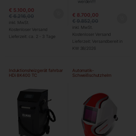
werden!!!
€
5.100,00
€
8.700,00
€
6.216,00
€
9.852,00
inkl. MwSt.
inkl. MwSt.
Kostenloser Versand
Kostenloser Versand
Lieferzeit:
ca. 2 - 3 Tage
Lieferzeit:
Versandbereit in
KW 38/2026
Induktionsheizgerät fahrbar
Automatik-
HDi 8K400 TC
Schweißschutzhelm
VarioProtect XXL-W-2 TC
rot