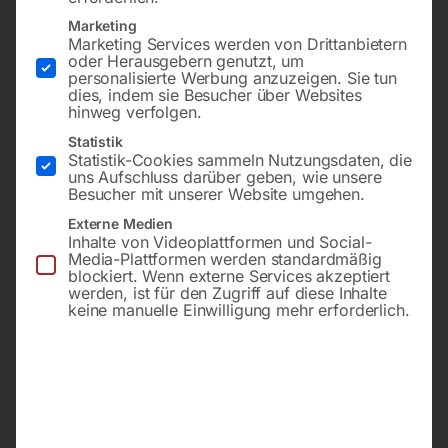
Marketing
Marketing Services werden von Drittanbietern
oder Herausgebern genutzt, um
personalisierte Werbung anzuzeigen. Sie tun
dies, indem sie Besucher über Websites
hinweg verfolgen.
Statistik
Statistik-Cookies sammeln Nutzungsdaten, die
-
33%
uns Aufschluss darüber geben, wie unsere
Besucher mit unserer Website umgehen.
Standard-Gerät in moderner
Externe Medien
€
270,00
Inverter-Technologie für
Inhalte von Videoplattformen und Social-
€
400,80
230V-Anwendungen
Media-Plattformen werden standardmäßig
inkl. MwSt.
blockiert. Wenn externe Services akzeptiert
werden, ist für den Zugriff auf diese Inhalte
zzgl.
Versandkosten
keine manuelle Einwilligung mehr erforderlich.
€
228,00
Lieferzeit:
ca. 2 - 3 Tage
inkl. MwSt.
zzgl.
Versandkosten
Lieferzeit:
ca. 5 - 10
Werktage