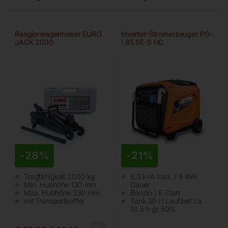
Rangierwagenheber EURO
Inverter-Stromerzeuger PG-
JACK 2000
I 85 SE-S HC
-
28%
-
21%
Tragfähigkeit 2000 kg
8,5 kVA max. / 8 kVA
Min. Hubhöhe 130 mm
Dauer
Max. Hubhöhe 330 mm
Benzin | E-Start
mit Transportkoffer
Tank 30 l | Laufzeit ca.
10,5 h @ 50%