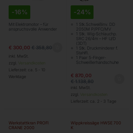
-
16%
-
24%
Mit Elektromotor – für
1 Stk.Schweißinv. DD
anspruchsvolle Anwender
2050M P/PFC/MV
1 Stk. Wig-Schlauchp.
SRC 26/4m – HF U/D
(3DT)
€
300,00
€
358,80
1 Stk. Druckminderer f.
Stahlfl.
inkl. MwSt.
1 Paar 5-Finger-
Schweißerhandschuhe
zzgl.
Versandkosten
Lieferzeit:
ca. 5 - 10
€
870,00
Werktage
€
1.138,80
inkl. MwSt.
zzgl.
Versandkosten
Lieferzeit:
ca. 2 - 3 Tage
Werkstattkran PROFI
Wippkreissäge HWSE 700
CRANE 2000
K