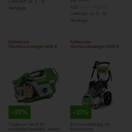
inkl. MwSt.
Lieferzeit:
ca. 5 - 10
zzgl.
Versandkosten
Werktage
Lieferzeit:
ca. 5 - 10
Werktage
Kaltwasser-
Kaltwasser-
Hochdruckreiniger HDR-K
Hochdruckreiniger HDR-K
51-16
66-20 BL
-
27%
-
21%
Tragbares Gerät für
Stromunabhängig mit
maximale Flexibilität, sowohl
Benzinmotor