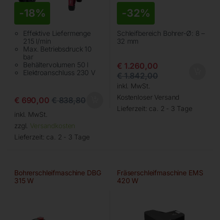
-
18%
-
32%
Effektive Liefermenge
Schleifbereich Bohrer-Ø: 8 –
215 l/min
32 mm
Max. Betriebsdruck 10
bar
Behältervolumen 50 l
€
1.260,00
Elektroanschluss 230 V
€
1.842,00
inkl. MwSt.
Kostenloser Versand
€
690,00
€
838,80
Lieferzeit:
ca. 2 - 3 Tage
inkl. MwSt.
zzgl.
Versandkosten
Lieferzeit:
ca. 2 - 3 Tage
Bohrerschleifmaschine DBG
Fräserschleifmaschine EMS
315 W
420 W