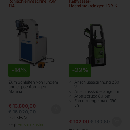
Rohrschleifmaschine RSM
Kaltwasser-
114
Hochdruckreiniger HDR-K
39-13
-
14%
-
22%
Zum Schleifen von rundem
Anschlussspannung 230
und ellipsenförmigem
V
Material
Anschlusskabellänge 5 m
Arbeitsdruck 80 bar
Fördermenge max. 390
l/h
€
13.800,00
€
16.020,00
inkl. MwSt.
€
102,00
€
130,80
zzgl.
Versandkosten