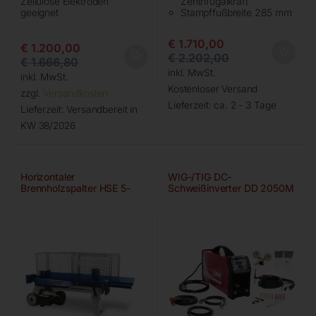
Zellulose Elektroden
Zentrifugalkraft
geeignet
Stampffußbreite 285 mm
€
1.710,00
€
1.200,00
€
2.202,00
€
1.666,80
inkl. MwSt.
inkl. MwSt.
Kostenloser Versand
zzgl.
Versandkosten
Lieferzeit:
ca. 2 - 3 Tage
Lieferzeit:
Versandbereit in
KW 38/2026
Horizontaler
WIG-/TIG DC-
Brennholzspalter HSE 5-
Schweißinverter DD 2050M
520 KH
P/PFC/MV ECO-SET-G