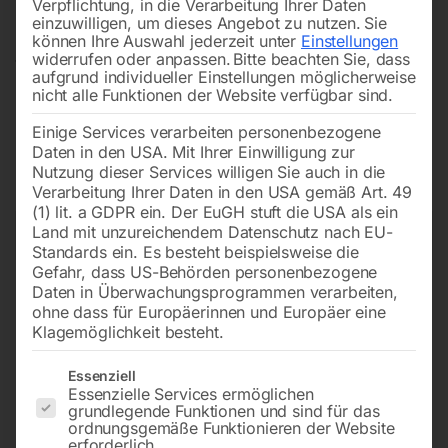
Verpflichtung, in die Verarbeitung Ihrer Daten
ideal für Profis und anspruchsvolle Privatnutzer. Viele
einzuwilligen, um dieses Angebot zu nutzen.
Sie
Produkte sind aktuell
reduziert
und sofort verfügbar.
können Ihre Auswahl jederzeit unter
Einstellungen
widerrufen oder anpassen.
Bitte beachten Sie, dass
Wer jetzt zuschlägt, spart bares Geld und sichert sich
aufgrund individueller Einstellungen möglicherweise
bewährte Qualität
für verschiedenste Einsatzbereiche.
nicht alle Funktionen der Website verfügbar sind.
Schauen Sie gleich rein – die
besten Deals
sind oft
Einige Services verarbeiten personenbezogene
schnell vergriffen!
Daten in den USA. Mit Ihrer Einwilligung zur
Nutzung dieser Services willigen Sie auch in die
Verarbeitung Ihrer Daten in den USA gemäß Art. 49
(1) lit. a GDPR ein. Der EuGH stuft die USA als ein
Land mit unzureichendem Datenschutz nach EU-
→
of 8
Filters
Standards ein. Es besteht beispielsweise die
Gefahr, dass US-Behörden personenbezogene
Daten in Überwachungsprogrammen verarbeiten,
Fahrrad-Wandträger mit
Mobiler Ventilator MV 751-2
ohne dass für Europäerinnen und Europäer eine
Klappfunktion
Klagemöglichkeit besteht.
Es folgt eine Liste der Service-Gruppen, für die eine Einwilligun
Essenziell
Essenzielle Services ermöglichen
grundlegende Funktionen und sind für das
ordnungsgemäße Funktionieren der Website
erforderlich.