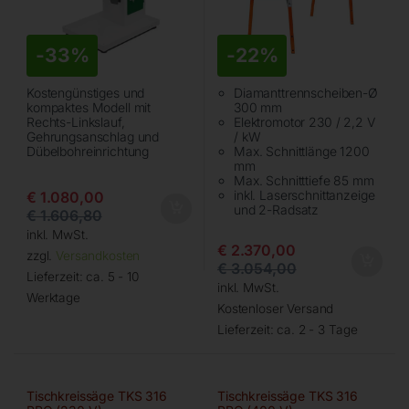
-
33%
-
22%
Kostengünstiges und
Diamanttrennscheiben-Ø
kompaktes Modell mit
300 mm
Rechts-Linkslauf,
Elektromotor 230 / 2,2 V
Gehrungsanschlag und
/ kW
Dübelbohreinrichtung
Max. Schnittlänge 1200
mm
Max. Schnitttiefe 85 mm
inkl. Laserschnittanzeige
€
1.080,00
und 2-Radsatz
€
1.606,80
inkl. MwSt.
€
2.370,00
zzgl.
Versandkosten
€
3.054,00
Lieferzeit:
ca. 5 - 10
inkl. MwSt.
Werktage
Kostenloser Versand
Lieferzeit:
ca. 2 - 3 Tage
Tischkreissäge TKS 316
Tischkreissäge TKS 316