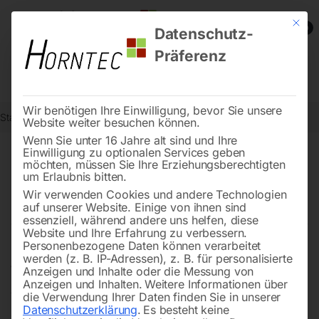
Mit die
0
Datenschutz-
Präferenz
Wir benötigen Ihre Einwilligung, bevor Sie unsere
Start
Angebote
Website weiter besuchen können.
Wenn Sie unter 16 Jahre alt sind und Ihre
Einwilligung zu optionalen Services geben
möchten, müssen Sie Ihre Erziehungsberechtigten
Top-Angebote für Technik,
um Erlaubnis bitten.
die überzeugt
Wir verwenden Cookies und andere Technologien
auf unserer Website. Einige von ihnen sind
essenziell, während andere uns helfen, diese
Website und Ihre Erfahrung zu verbessern.
Personenbezogene Daten können verarbeitet
Entdecken Sie bei Horntec
hochwertige
werden (z. B. IP-Adressen), z. B. für personalisierte
Techniklösungen
zu attraktiven Preisen. Unsere
Anzeigen und Inhalte oder die Messung von
Anzeigen und Inhalten.
Weitere Informationen über
Angebote reichen von
Notstromaggregaten
über
die Verwendung Ihrer Daten finden Sie in unserer
moderne Druckluftsysteme bis hin zu Stadtmobiliar –
Datenschutzerklärung
.
Es besteht keine