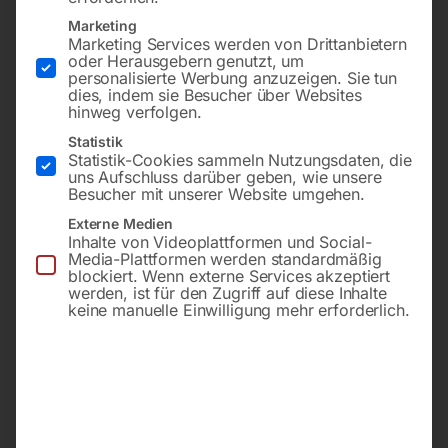
Marketing
Marketing Services werden von Drittanbietern
oder Herausgebern genutzt, um
personalisierte Werbung anzuzeigen. Sie tun
-
43%
-
21%
dies, indem sie Besucher über Websites
hinweg verfolgen.
Verstellbarer
Mit Transportrollen und zwei
Statistik
Wandfahrradträger für 20-
Geschwindigkeiten
Statistik-Cookies sammeln Nutzungsdaten, die
bis 29-Zoll-Fahrräder
uns Aufschluss darüber geben, wie unsere
Besucher mit unserer Website umgehen.
€
330,00
€
418,80
Externe Medien
€
24,00
€
42,00
Inhalte von Videoplattformen und Social-
inkl. MwSt.
Media-Plattformen werden standardmäßig
inkl. MwSt.
zzgl.
Versandkosten
blockiert. Wenn externe Services akzeptiert
Kostenloser Versand
werden, ist für den Zugriff auf diese Inhalte
Lieferzeit:
Versandbereit in
Lieferzeit:
ca. 2 - 3 Tage
keine manuelle Einwilligung mehr erforderlich.
KW 33/2026
Mobiler Ventilator MV 50
Mobiler Ventilator MV 60