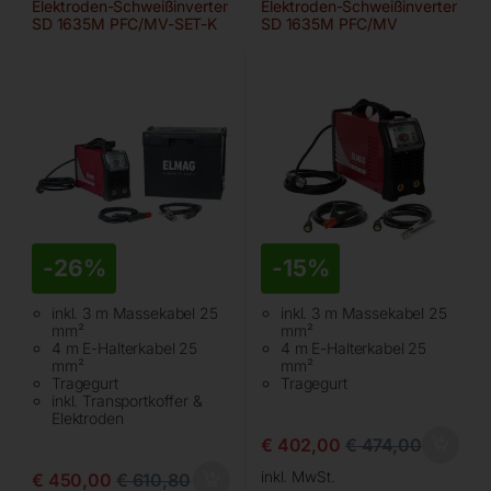
Elektroden-Schweißinverter
Elektroden-Schweißinverter
SD 1635M PFC/MV-SET-K
SD 1635M PFC/MV
-
26%
-
15%
inkl. 3 m Massekabel 25
inkl. 3 m Massekabel 25
mm²
mm²
4 m E-Halterkabel 25
4 m E-Halterkabel 25
mm²
mm²
Tragegurt
Tragegurt
inkl. Transportkoffer &
Elektroden
€
402,00
€
474,00
inkl. MwSt.
€
450,00
€
610,80