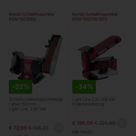
Kombi-Schleifmaschine
Kombi-Schleifmaschine
KSM 150/686
KSM 100/150 BTS
-
32%
-
34%
Schleifscheibendurchmesse
Light Line 230 Volt inkl.
r links 150 mm
Poliereinrichtung
Light-Line, 230 Volt
€
150,00
€
225,60
€
72,00
€
106,20
inkl. MwSt.