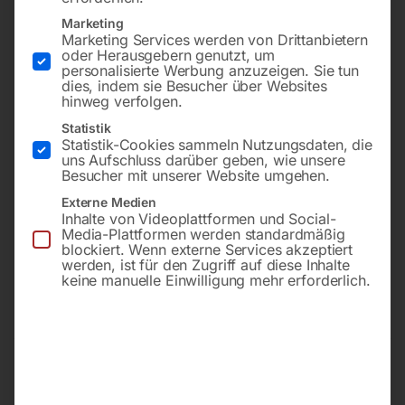
Marketing
Marketing Services werden von Drittanbietern
oder Herausgebern genutzt, um
personalisierte Werbung anzuzeigen. Sie tun
dies, indem sie Besucher über Websites
hinweg verfolgen.
Statistik
Statistik-Cookies sammeln Nutzungsdaten, die
uns Aufschluss darüber geben, wie unsere
Zwei motorisch
Zwei motorisch
Besucher mit unserer Website umgehen.
höhenverstellbare
höhenverstellbare
Aggregate
Aggregate
Externe Medien
Inhalte von Videoplattformen und Social-
Media-Plattformen werden standardmäßig
€
16.770,00
€
14.370,00
blockiert. Wenn externe Services akzeptiert
werden, ist für den Zugriff auf diese Inhalte
inkl. MwSt.
inkl. MwSt.
keine manuelle Einwilligung mehr erforderlich.
zzgl.
Versandkosten
zzgl.
Versandkosten
Lieferzeit:
Auf Nachfrage
Lieferzeit:
Auf Nachfrage
Bürstenschleif- und
Bürstenschleif- und
Strukturmaschine STR 62L
Strukturmaschine STR 62R