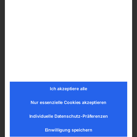
Zwei motorisch
Zwei motorisch
höhenverstellbare
höhenverstellbare
Aggregate
Aggregate
Ich akzeptiere alle
Nur essenzielle Cookies akzeptieren
€
20.250,00
€
17.700,00
inkl. MwSt.
inkl. MwSt.
Individuelle Datenschutz-Präferenzen
zzgl.
Versandkosten
zzgl.
Versandkosten
Lieferzeit:
Auf Nachfrage
Lieferzeit:
Auf Nachfrage
Einwilligung speichern