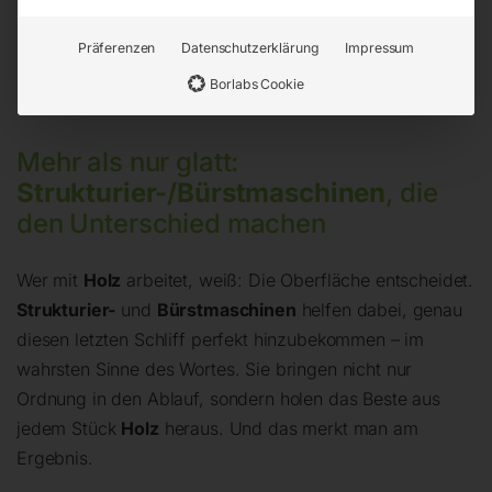
Alle 4 Ergebnisse werden angezeigt
Präferenzen
Datenschutzerklärung
Impressum
Borlabs Cookie
Mehr als nur glatt:
Strukturier-/Bürstmaschinen
, die
den Unterschied machen
Wer mit
Holz
arbeitet, weiß: Die Oberfläche entscheidet.
Strukturier-
und
Bürstmaschinen
helfen dabei, genau
diesen letzten Schliff perfekt hinzubekommen – im
wahrsten Sinne des Wortes. Sie bringen nicht nur
Ordnung in den Ablauf, sondern holen das Beste aus
jedem Stück
Holz
heraus. Und das merkt man am
Ergebnis.