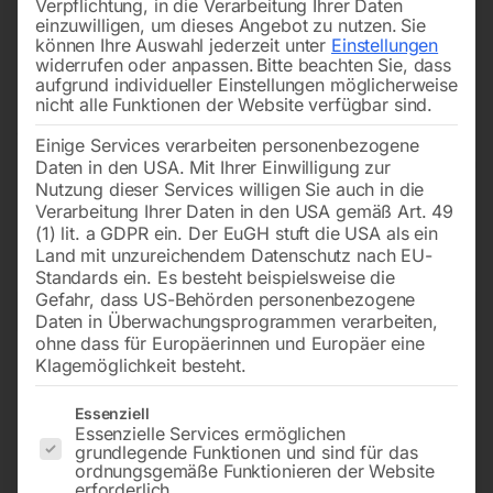
Verpflichtung, in die Verarbeitung Ihrer Daten
Ergebnis: eine hochwertige, strukturierte Oberfläche, die
einzuwilligen, um dieses Angebot zu nutzen.
Sie
sich sehen und fühlen lassen kann. Gerade für
Tischler
können Ihre Auswahl jederzeit unter
Einstellungen
widerrufen oder anpassen.
Bitte beachten Sie, dass
und qualitätsbewusste
Handwerker
sind diese
aufgrund individueller Einstellungen möglicherweise
Maschinen
ein unverzichtbares Werkzeug. Sie
nicht alle Funktionen der Website verfügbar sind.
ermöglichen effiziente Bearbeitung bei gleichbleibend
Einige Services verarbeiten personenbezogene
hoher
Präzision
– für überzeugende Ergebnisse, die den
Daten in den USA. Mit Ihrer Einwilligung zur
Nutzung dieser Services willigen Sie auch in die
Unterschied machen. Wer auf saubere Handwerkskunst
Verarbeitung Ihrer Daten in den USA gemäß Art. 49
setzt, kommt an moderner
Bürsttechnik
nicht vorbei.
(1) lit. a GDPR ein. Der EuGH stuft die USA als ein
Land mit unzureichendem Datenschutz nach EU-
Standards ein. Es besteht beispielsweise die
Gefahr, dass US-Behörden personenbezogene
Filters
Daten in Überwachungsprogrammen verarbeiten,
ohne dass für Europäerinnen und Europäer eine
Klagemöglichkeit besteht.
Bürstenschleif- und
Bürstenschleif- und
Strukturmaschine STR 32L
Strukturmaschine STR 32R
Es folgt eine Liste der Service-Gruppen, für die eine Einwilligun
Essenziell
Essenzielle Services ermöglichen
grundlegende Funktionen und sind für das
ordnungsgemäße Funktionieren der Website
erforderlich.