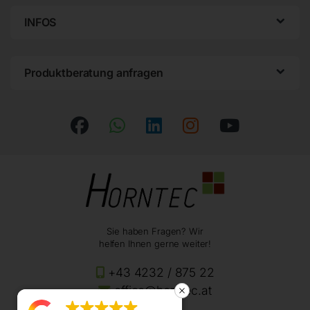
INFOS
Produktberatung anfragen
Sie haben Fragen? Wir
helfen Ihnen gerne weiter!
+43 4232 / 875 22
office@horntec.at