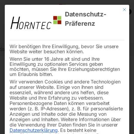
Mit die
0
Datenschutz-
Präferenz
Wir benötigen Ihre Einwilligung, bevor Sie unsere
Start
Holzbearbeitung
Strukturier-/Bürstmaschinen
Website weiter besuchen können.
Wenn Sie unter 16 Jahre alt sind und Ihre
Einwilligung zu optionalen Services geben
möchten, müssen Sie Ihre Erziehungsberechtigten
Perfekte Oberflächen dank
um Erlaubnis bitten.
Strukturier-/Bürstmaschinen
Wir verwenden Cookies und andere Technologien
auf unserer Website. Einige von ihnen sind
essenziell, während andere uns helfen, diese
Website und Ihre Erfahrung zu verbessern.
Personenbezogene Daten können verarbeitet
Strukturier-
und
Bürstmaschinen
bringen die
werden (z. B. IP-Adressen), z. B. für personalisierte
natürliche
Maserung
Ihres
Holzes
eindrucksvoll zur
Anzeigen und Inhalte oder die Messung von
Anzeigen und Inhalten.
Weitere Informationen über
Geltung. Ob
Massivholz
,
Furnier
oder
MDF
– harte
die Verwendung Ihrer Daten finden Sie in unserer
Fasern werden betont, feine Flächen präzise poliert. Das
Datenschutzerklärung
.
Es besteht keine