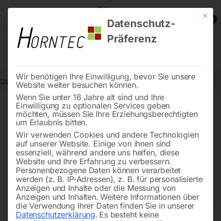
Mit die
0
Datenschutz-
Präferenz
Wir benötigen Ihre Einwilligung, bevor Sie unsere
Start
Schweisstechnologie
Plasmaschneider
Website weiter besuchen können.
Wenn Sie unter 16 Jahre alt sind und Ihre
Einwilligung zu optionalen Services geben
möchten, müssen Sie Ihre Erziehungsberechtigten
Plasmaschneider – präzise
um Erlaubnis bitten.
und flexibel für jede Aufgabe
Wir verwenden Cookies und andere Technologien
auf unserer Website. Einige von ihnen sind
essenziell, während andere uns helfen, diese
Website und Ihre Erfahrung zu verbessern.
Personenbezogene Daten können verarbeitet
Ein
Plasmaschneider
ist ein echtes Multitalent, wenn es
werden (z. B. IP-Adressen), z. B. für personalisierte
ums
Schneiden von Metall
geht. Er arbeitet schnell,
Anzeigen und Inhalte oder die Messung von
Anzeigen und Inhalten.
Weitere Informationen über
genau und macht viele Anwendungen leichter als andere
die Verwendung Ihrer Daten finden Sie in unserer
Methoden. Egal ob in der Werkstatt, auf der Baustelle
Datenschutzerklärung
.
Es besteht keine