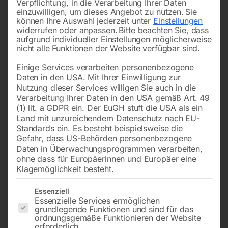
Verpflichtung, in die Verarbeitung Ihrer Daten
oder in der Produktion – mit dem
Plasmaschneider
einzuwilligen, um dieses Angebot zu nutzen.
Sie
kommen Sie
effizient
ans Ziel.
können Ihre Auswahl jederzeit unter
Einstellungen
widerrufen oder anpassen.
Bitte beachten Sie, dass
aufgrund individueller Einstellungen möglicherweise
nicht alle Funktionen der Website verfügbar sind.
Filters
Einige Services verarbeiten personenbezogene
Daten in den USA. Mit Ihrer Einwilligung zur
Nutzung dieser Services willigen Sie auch in die
Plasma-Schneidgerät
Plasma-Inverter Cebora
Verarbeitung Ihrer Daten in den USA gemäß Art. 49
CRAFT-CUT 41P
Power Plasma 3035/M
(1) lit. a GDPR ein. Der EuGH stuft die USA als ein
Land mit unzureichendem Datenschutz nach EU-
Standards ein. Es besteht beispielsweise die
Gefahr, dass US-Behörden personenbezogene
Daten in Überwachungsprogrammen verarbeiten,
ohne dass für Europäerinnen und Europäer eine
Klagemöglichkeit besteht.
Es folgt eine Liste der Service-Gruppen, für die eine Einwilligun
Essenziell
Essenzielle Services ermöglichen
grundlegende Funktionen und sind für das
ordnungsgemäße Funktionieren der Website
erforderlich.