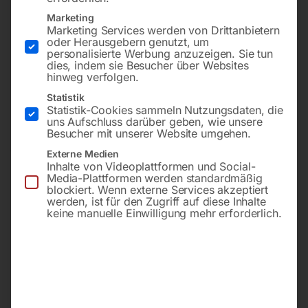
Kompakt, wirtschaftlich und
inkl. Brenner CP40/4 m &
Marketing
leistungsfähig
Massekabel 4 m
Marketing Services werden von Drittanbietern
oder Herausgebern genutzt, um
personalisierte Werbung anzuzeigen. Sie tun
€
1.170,00
€
2.580,00
dies, indem sie Besucher über Websites
hinweg verfolgen.
inkl. MwSt.
inkl. MwSt.
Statistik
zzgl.
Versandkosten
Kostenloser Versand
Statistik-Cookies sammeln Nutzungsdaten, die
Lieferzeit:
ca. 5 - 10
Lieferzeit:
Versandbereit in
uns Aufschluss darüber geben, wie unsere
Besucher mit unserer Website umgehen.
Werktage
KW 39/2026
Externe Medien
Inhalte von Videoplattformen und Social-
Media-Plattformen werden standardmäßig
Plasma-Inverter CEBORA
Plasma-Inverter CEBORA
blockiert. Wenn externe Services akzeptiert
PLASMA IQC 110/T Art.
PLASMA iQC 130/T Art.
werden, ist für den Zugriff auf diese Inhalte
602
603
keine manuelle Einwilligung mehr erforderlich.