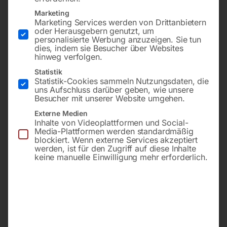
Marketing
Marketing Services werden von Drittanbietern
oder Herausgebern genutzt, um
personalisierte Werbung anzuzeigen. Sie tun
dies, indem sie Besucher über Websites
hinweg verfolgen.
Statistik
-
28%
Statistik-Cookies sammeln Nutzungsdaten, die
uns Aufschluss darüber geben, wie unsere
Besucher mit unserer Website umgehen.
Schnittbereich max.
Vorführartikel
305×178 mm
Zustand: Neuwertig
Externe Medien
Drehzahlstufen 4
Inhalte von Videoplattformen und Social-
Schnittgeschwindigkeit
Media-Plattformen werden standardmäßig
22/34/49/64 m/min
€
7.680,00
blockiert. Wenn externe Services akzeptiert
Sägebandantrieb
€
10.608,00
werden, ist für den Zugriff auf diese Inhalte
Motorleistung 750 W
inkl. MwSt.
Netzanschluss 400 V
keine manuelle Einwilligung mehr erforderlich.
Kostenloser Versand
Lieferzeit:
ca. 2 - 3 Tage
€
1.650,00
inkl. MwSt.
Kostenloser Versand
Lieferzeit:
ca. 2 - 3 Tage