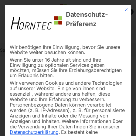
Mit die
0
Datenschutz-
Präferenz
Wir benötigen Ihre Einwilligung, bevor Sie unsere
Start
Metallbearbeitung
Metall-Bandsägemaschinen
Website weiter besuchen können.
Wenn Sie unter 16 Jahre alt sind und Ihre
Einwilligung zu optionalen Services geben
möchten, müssen Sie Ihre Erziehungsberechtigten
Entdecken Sie die Vielfalt
um Erlaubnis bitten.
unserer hochwertigen Metall-
Wir verwenden Cookies und andere Technologien
auf unserer Website. Einige von ihnen sind
Bandsägemaschinen
essenziell, während andere uns helfen, diese
Website und Ihre Erfahrung zu verbessern.
Personenbezogene Daten können verarbeitet
werden (z. B. IP-Adressen), z. B. für personalisierte
Anzeigen und Inhalte oder die Messung von
Bei uns finden Sie Metallbandsägen für viele
Anzeigen und Inhalten.
Weitere Informationen über
Anforderungen. Unser Sortiment reicht vom kompakten
die Verwendung Ihrer Daten finden Sie in unserer
Datenschutzerklärung
.
Es besteht keine
Mitnahmegerät bis zum SPS-gesteuerten Bandsäge-