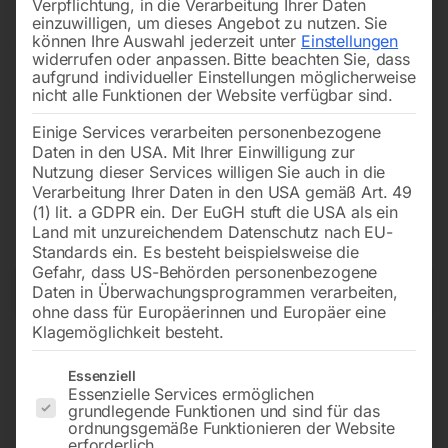
Verpflichtung, in die Verarbeitung Ihrer Daten
System mit automatischer Materialzufuhr. So wählen Sie
einzuwilligen, um dieses Angebot zu nutzen.
Sie
können Ihre Auswahl jederzeit unter
Einstellungen
genau die Metallbandsäge, die zu Ihrem Einsatz passt.
widerrufen oder anpassen.
Bitte beachten Sie, dass
Unsere Metallbandsägen von ELMAG und Metallkraft
aufgrund individueller Einstellungen möglicherweise
nicht alle Funktionen der Website verfügbar sind.
erfüllen hohe Sicherheitsstandards und sind CE-
konform. Sie verbinden moderne Technik mit präzisen
Einige Services verarbeiten personenbezogene
Schnitten und hoher Zuverlässigkeit. Gleichzeitig bieten
Daten in den USA. Mit Ihrer Einwilligung zur
Nutzung dieser Services willigen Sie auch in die
sie durchdachte Sicherheitsfunktionen für den täglichen
Verarbeitung Ihrer Daten in den USA gemäß Art. 49
Einsatz in Werkstatt und Betrieb.
(1) lit. a GDPR ein. Der EuGH stuft die USA als ein
Land mit unzureichendem Datenschutz nach EU-
Standards ein. Es besteht beispielsweise die
Gefahr, dass US-Behörden personenbezogene
→
Daten in Überwachungsprogrammen verarbeiten,
of 6
Filters
ohne dass für Europäerinnen und Europäer eine
Klagemöglichkeit besteht.
Metall-Bandsägemaschine
MACC Metall-
Es folgt eine Liste der Service-Gruppen, für die eine Einwilligun
Essenziell
HY 305×178
Bandsägemaschine
Essenzielle Services ermöglichen
SPECIAL 330 M/S
grundlegende Funktionen und sind für das
ordnungsgemäße Funktionieren der Website
erforderlich.