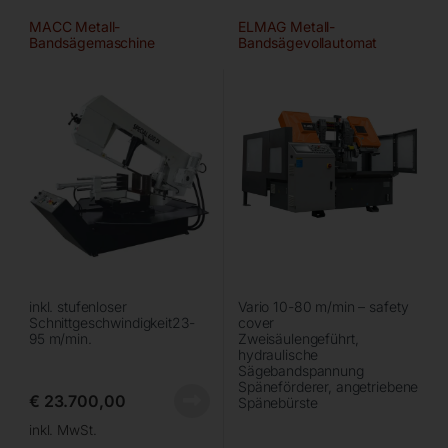
MACC Metall-
ELMAG Metall-
Bandsägemaschine
Bandsägevollautomat
SPECIAL 650 DI
GIANT LINE 320 NC
inkl. stufenloser
Vario 10-80 m/min – safety
Schnittgeschwindigkeit23-
cover
95 m/min.
Zweisäulengeführt,
hydraulische
Sägebandspannung
Späneförderer, angetriebene
€
23.700,00
Spänebürste
inkl. MwSt.