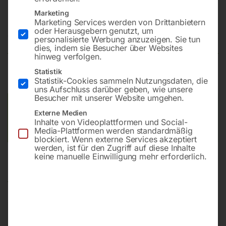
Säulenbohrmaschine KSBM 4/32
Marketing
Marketing Services werden von Drittanbietern
oder Herausgebern genutzt, um
Nicht vorrätig
Verfügbarkeit:
personalisierte Werbung anzuzeigen. Sie tun
dies, indem sie Besucher über Websites
hinweg verfolgen.
Statistik
Preis auf Anfrage
Statistik-Cookies sammeln Nutzungsdaten, die
uns Aufschluss darüber geben, wie unsere
Besucher mit unserer Website umgehen.
Versandkosten Standard (Österreich):
€
0,00
Externe Medien
Bitte beachten Sie: Die Versandkosten gelten für Österreich.
Inhalte von Videoplattformen und Social-
Andere Länder können abweichen.
Media-Plattformen werden standardmäßig
blockiert. Wenn externe Services akzeptiert
werden, ist für den Zugriff auf diese Inhalte
keine manuelle Einwilligung mehr erforderlich.
Beschreibung
Produktsicherheit
Kasten-Säulenbohrmaschine