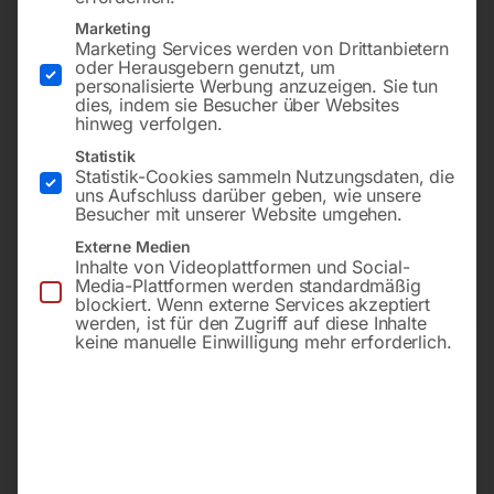
Marketing
Marketing Services werden von Drittanbietern
oder Herausgebern genutzt, um
Kompakte Ausführung mit
Kompakte Ausführung
personalisierte Werbung anzuzeigen. Sie tun
stufenloser
dies, indem sie Besucher über Websites
Drehzahlregelung
hinweg verfolgen.
€
306,00
Statistik
Statistik-Cookies sammeln Nutzungsdaten, die
inkl. MwSt.
€
228,00
uns Aufschluss darüber geben, wie unsere
zzgl.
Versandkosten
Besucher mit unserer Website umgehen.
inkl. MwSt.
Lieferzeit:
ca. 5 - 10
zzgl.
Versandkosten
Externe Medien
Werktage
Inhalte von Videoplattformen und Social-
Lieferzeit:
ca. 5 - 10
Media-Plattformen werden standardmäßig
Werktage
blockiert. Wenn externe Services akzeptiert
werden, ist für den Zugriff auf diese Inhalte
keine manuelle Einwilligung mehr erforderlich.
Drechselbank DB 460 Pro
Drechselbank DB 460 XL
Vario