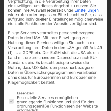
Verpflichtung, in die Verarbeitung Ihrer Daten
richtige Maschine für
präzises Drechseln
und schöne
einzuwilligen, um dieses Angebot zu nutzen.
Sie
können Ihre Auswahl jederzeit unter
Einstellungen
Oberflächen. So wird Ihre
Holzbearbeitung
einfacher
widerrufen oder anpassen.
Bitte beachten Sie, dass
und macht noch mehr Spaß.
Qualität
und Vielseitigkeit,
aufgrund individueller Einstellungen möglicherweise
nicht alle Funktionen der Website verfügbar sind.
auf die Sie zählen können.
Einige Services verarbeiten personenbezogene
Daten in den USA. Mit Ihrer Einwilligung zur
Nutzung dieser Services willigen Sie auch in die
Filters
Verarbeitung Ihrer Daten in den USA gemäß Art. 49
(1) lit. a GDPR ein. Der EuGH stuft die USA als ein
Land mit unzureichendem Datenschutz nach EU-
Drechselbank DB 305 Vario
Klein-Drechselbank DB 450
Standards ein. Es besteht beispielsweise die
Gefahr, dass US-Behörden personenbezogene
Daten in Überwachungsprogrammen verarbeiten,
ohne dass für Europäerinnen und Europäer eine
Klagemöglichkeit besteht.
Es folgt eine Liste der Service-Gruppen, für die eine Einwilligun
Essenziell
Essenzielle Services ermöglichen
grundlegende Funktionen und sind für das
ordnungsgemäße Funktionieren der Website
erforderlich.