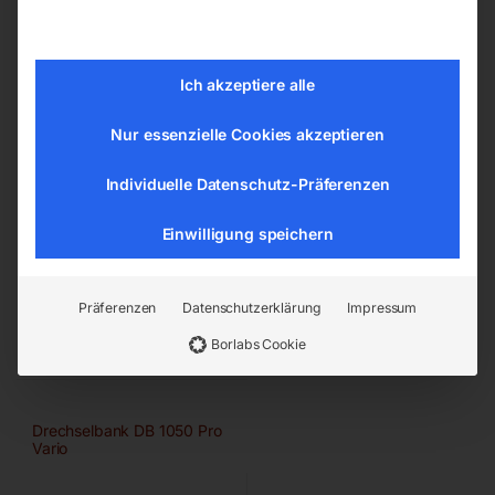
Ich akzeptiere alle
-
29%
Nur essenzielle Cookies akzeptieren
mit stufenlos verstellbarer
Drechselmaschine mit
Drehzahlregulierung
stufenlos verstellbarer
Drehzahlregulierung
Individuelle Datenschutz-Präferenzen
€
1.500,00
€
2.100,00
Einwilligung speichern
€
2.970,00
inkl. MwSt.
inkl. MwSt.
zzgl.
Versandkosten
zzgl.
Versandkosten
Lieferzeit:
Versandbereit in
Präferenzen
Datenschutzerklärung
Impressum
Lieferzeit:
ca. 5 - 10
KW 35/2026
Borlabs Cookie
Werktage
Drechselbank DB 1050 Pro
Vario