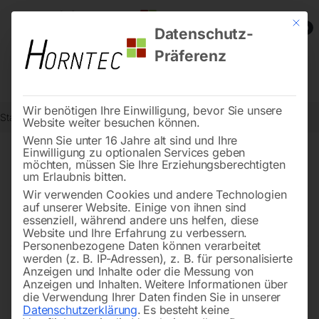
Mit die
0
Datenschutz-
Präferenz
Wir benötigen Ihre Einwilligung, bevor Sie unsere
Start
Holzbearbeitung
Drechselbänke
Website weiter besuchen können.
Wenn Sie unter 16 Jahre alt sind und Ihre
Einwilligung zu optionalen Services geben
möchten, müssen Sie Ihre Erziehungsberechtigten
Drechselbänke – für Hobby
um Erlaubnis bitten.
und Profi, die Qualität
Wir verwenden Cookies und andere Technologien
auf unserer Website. Einige von ihnen sind
schätzen
essenziell, während andere uns helfen, diese
Website und Ihre Erfahrung zu verbessern.
Personenbezogene Daten können verarbeitet
werden (z. B. IP-Adressen), z. B. für personalisierte
Anzeigen und Inhalte oder die Messung von
Ob Heimwerker oder Profi – bei uns finden Sie
Anzeigen und Inhalten.
Weitere Informationen über
Drechselbänke
mit
flexibler Drehzahl
, die genau zu
die Verwendung Ihrer Daten finden Sie in unserer
Datenschutzerklärung
.
Es besteht keine
Ihren Bedürfnissen passen. Unsere Auswahl bietet die