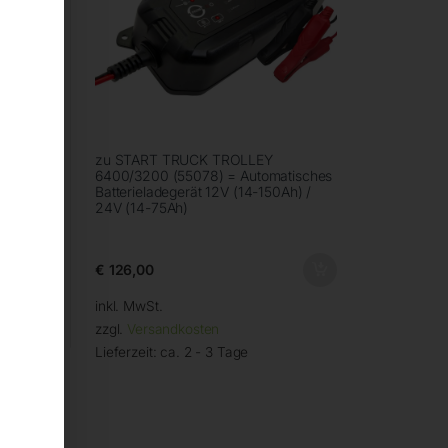
GM &
zu START TRUCK TROLLEY
6400/3200 (55078) = Automatisches
h)
Batterieladegerät 12V (14-150Ah) /
 Ah)
24V (14-75Ah)
 1,2-
€
126,00
inkl. MwSt.
zzgl.
Versandkosten
Lieferzeit:
ca. 2 - 3 Tage