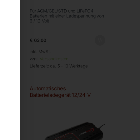
O4
Für AGM/GEL/STD und LiFePO4
ung von
Batterien mit einer Ladespannung von
6 / 12 Volt
€
63,00
inkl. MwSt.
zzgl.
Versandkosten
Lieferzeit:
ca. 5 - 10 Werktage
Automatisches
Batterieladegerät 12/24 V