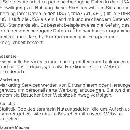
räte
sowie volldigitale und professionelle
Ladegeräte
und
St
e Services verarbeiten personenbezogene Daten in den USA.
 Einwilligung zur Nutzung dieser Services willigen Sie auch in
beitung Ihrer Daten in den USA gemäß Art. 49 (1) lit. a GDPR
uGH stuft die USA als ein Land mit unzureichendem Datensc
EU-Standards ein. Es besteht beispielsweise die Gefahr, da
rden personenbezogene Daten in Überwachungsprogramme
beiten, ohne dass für Europäerinnen und Europäer eine
möglichkeit besteht.
tronisches
Elektronisches
erielade-/erhaltungsgerät
Batterielade-/erhaltungsg
gt eine Liste der Service-Gruppen, für die eine Einwilligung erteilt w
Essenziell
22 E
EBC 75 E
Essenzielle Services ermöglichen grundlegende Funktionen 
sind für das ordnungsgemäße Funktionieren der Website
erforderlich.
Marketing
Marketing Services werden von Drittanbietern oder Herausg
genutzt, um personalisierte Werbung anzuzeigen. Sie tun die
indem sie Besucher über Websites hinweg verfolgen.
Statistik
Statistik-Cookies sammeln Nutzungsdaten, die uns Aufschlus
darüber geben, wie unsere Besucher mit unserer Website
umgehen.
Externe Medien