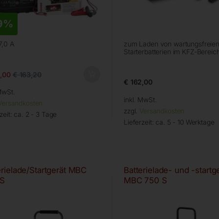
9%
7,0 A
zum Laden von wartungsfreie
Starterbatterien im KFZ-Bereic
,00
€
163,20
€
162,00
MwSt.
inkl. MwSt.
Versandkosten
zzgl.
Versandkosten
zeit:
ca. 2 - 3 Tage
Lieferzeit:
ca. 5 - 10 Werktage
erielade/Startgerät MBC
Batterielade- und -startg
 S
MBC 750 S