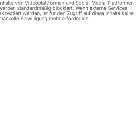
Inhalte von Videoplattformen und Social-Media-Plattformen
werden standardmäßig blockiert. Wenn externe Services
GM/GEL/STD/Lithium-Batterien
Für AGM/GEL/STD und LiFeP
akzeptiert werden, ist für den Zugriff auf diese Inhalte keine
iner Ladespannung von 12 Volt
Batterien mit einer Ladespann
manuelle Einwilligung mehr erforderlich.
6 / 12 Volt
00
€
33,00
MwSt.
inkl. MwSt.
Versandkosten
zzgl.
Versandkosten
zeit:
ca. 5 - 10 Werktage
Lieferzeit:
ca. 5 - 10 Werktage
erieladegerät
Automatisches
OCHARGE 60
Batterieladegerät 6/12 V.
LEM61240