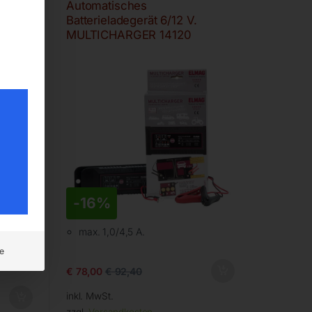
Automatisches
 12
Batterieladegerät 6/12 V.
MULTICHARGER 14120
-
16%
 mit
max. 1,0/4,5 A.
u 900
e
€
78,00
€
92,40
inkl. MwSt.