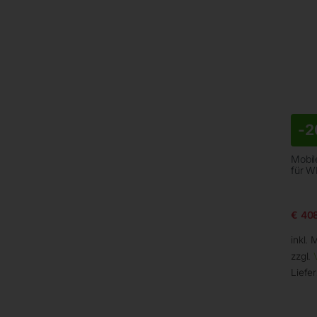
-
2
Mobil
für W
€
408
inkl. 
zzgl.
Liefer