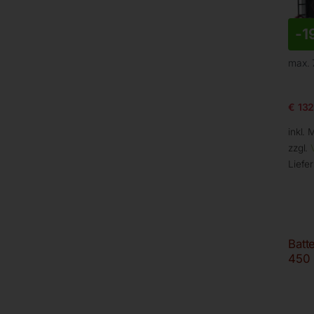
-
1
max. 
€
132
inkl. 
zzgl.
Liefer
Batt
450