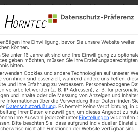
s Kärnten
Markenqualität
Lieferung nach Österreich und Deutsch
Datenschutz-Präferenz
enötigen Ihre Einwilligung, bevor Sie unsere Website weiter
chen können.
Reinigung
Schweißen
Stadtmobiliar
Stein
Sie unter 16 Jahre alt sind und Ihre Einwilligung zu optional
ces geben möchten, müssen Sie Ihre Erziehungsberechtigte
en
bnis bitten.
erwenden Cookies und andere Technologien auf unserer Web
e von ihnen sind essenziell, während andere uns helfen, dies
ade-Startgeräte und Stationen – Zuv
te und Ihre Erfahrung zu verbessern.
Personenbezogene Da
ewerbe und Industrie
n verarbeitet werden (z. B. IP-Adressen), z. B. für personalis
gen und Inhalte oder die Messung von Anzeigen und Inhalte
re Informationen über die Verwendung Ihrer Daten finden Sie
rer
Datenschutzerklärung
.
Es besteht keine Verpflichtung, in 
beitung Ihrer Daten einzuwilligen, um dieses Angebot zu nut
egeräte
und
Startgeräte
von
HORNTEC
bieten erstklassige 
önnen Ihre Auswahl jederzeit unter
Einstellungen
widerrufen 
ngen. Mit einer zweifachen Isolierung sind diese Geräte bes
ssen.
Bitte beachten Sie, dass aufgrund individueller Einstell
cherweise nicht alle Funktionen der Website verfügbar sind.
draht. Das breite Produktsortiment umfasst
Batterietest-
un