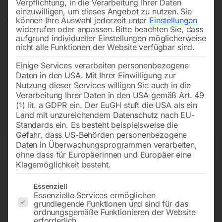
Verpflichtung, in die Verarbeitung Ihrer Daten
Bodenbearbeitung
– von der Verdichtung bis zur
einzuwilligen, um dieses Angebot zu nutzen.
Sie
können Ihre Auswahl jederzeit unter
Einstellungen
finalen Glättung. Ob
Rüttelplatten
,
Stampfer
,
widerrufen oder anpassen.
Bitte beachten Sie, dass
Flaschenrüttler, Hochfrequenzgeräte oder
Flügelglätter
:
aufgrund individueller Einstellungen möglicherweise
nicht alle Funktionen der Website verfügbar sind.
Unsere Technik steht für zuverlässige Leistung und
präzise Ergebnisse. Auch für das Fugenschneiden und
Einige Services verarbeiten personenbezogene
Spezialarbeiten wie das Verdichten mit Druckluft bieten
Daten in den USA. Mit Ihrer Einwilligung zur
Nutzung dieser Services willigen Sie auch in die
wir passende Lösungen. Ideal für
Bauprofis
, die
Verarbeitung Ihrer Daten in den USA gemäß Art. 49
reibungslose Abläufe und saubere Resultate erwarten.
(1) lit. a GDPR ein. Der EuGH stuft die USA als ein
Land mit unzureichendem Datenschutz nach EU-
Standards ein. Es besteht beispielsweise die
Gefahr, dass US-Behörden personenbezogene
→
Daten in Überwachungsprogrammen verarbeiten,
of 4
Filters
ohne dass für Europäerinnen und Europäer eine
Klagemöglichkeit besteht.
Stampfer TCB-64
Stampfer TCB-65
Es folgt eine Liste der Service-Gruppen, für die eine Einwilligun
Essenziell
Essenzielle Services ermöglichen
grundlegende Funktionen und sind für das
ordnungsgemäße Funktionieren der Website
erforderlich.