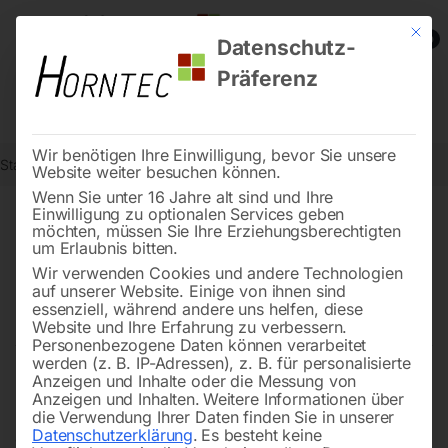
Mit die
0
Datenschutz-
Präferenz
Wir benötigen Ihre Einwilligung, bevor Sie unsere
Start
Steintrenntechnik
Bodenbearbeitung
Website weiter besuchen können.
Wenn Sie unter 16 Jahre alt sind und Ihre
Einwilligung zu optionalen Services geben
möchten, müssen Sie Ihre Erziehungsberechtigten
Bodenbearbeitung auf Profi-
um Erlaubnis bitten.
Niveau – Maschinen, die
Wir verwenden Cookies und andere Technologien
auf unserer Website. Einige von ihnen sind
mitdenken
essenziell, während andere uns helfen, diese
Website und Ihre Erfahrung zu verbessern.
Personenbezogene Daten können verarbeitet
werden (z. B. IP-Adressen), z. B. für personalisierte
Anzeigen und Inhalte oder die Messung von
Ein stabiler, sauber gearbeiteter Boden beginnt mit dem
Anzeigen und Inhalten.
Weitere Informationen über
richtigen Gerät. Bei uns finden Sie eine sorgfältig
die Verwendung Ihrer Daten finden Sie in unserer
Datenschutzerklärung
.
Es besteht keine
ausgewählte Palette an Maschinen für jede Phase der