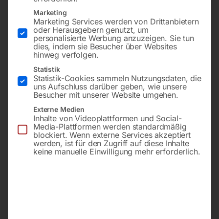
Marketing
Marketing Services werden von Drittanbietern
oder Herausgebern genutzt, um
personalisierte Werbung anzuzeigen. Sie tun
dies, indem sie Besucher über Websites
hinweg verfolgen.
Statistik
-
23%
-
22%
Statistik-Cookies sammeln Nutzungsdaten, die
uns Aufschluss darüber geben, wie unsere
Besucher mit unserer Website umgehen.
mit Honda-Motor GXR120,
mit Honda-Motor GXR120
12.000 kg Zentrifugalkraft,
12.000 kg
Externe Medien
Stampffußbreite 285 mm
Zentrifugalkraft
Inhalte von Videoplattformen und Social-
Stampffußbreite 285 mm
Media-Plattformen werden standardmäßig
– Kunststoffabdeckung
blockiert. Wenn externe Services akzeptiert
kaputt (siehe Foto)
€
1.710,00
werden, ist für den Zugriff auf diese Inhalte
€
2.202,00
Vorführartikel
keine manuelle Einwilligung mehr erforderlich.
Zustand: Gebraucht
inkl. MwSt.
Kostenloser Versand
€
1.740,00
Lieferzeit:
ca. 2 - 3 Tage
€
2.268,00
inkl. MwSt.
Kostenloser Versand