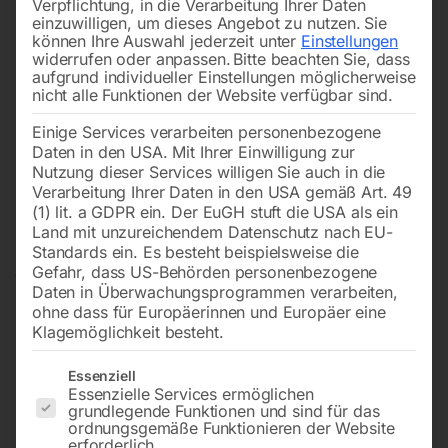
Verpflichtung, in die Verarbeitung Ihrer Daten
einzuwilligen, um dieses Angebot zu nutzen.
Sie
können Ihre Auswahl jederzeit unter
Einstellungen
widerrufen oder anpassen.
Bitte beachten Sie, dass
aufgrund individueller Einstellungen möglicherweise
nicht alle Funktionen der Website verfügbar sind.
Einige Services verarbeiten personenbezogene
Daten in den USA. Mit Ihrer Einwilligung zur
Nutzung dieser Services willigen Sie auch in die
Verarbeitung Ihrer Daten in den USA gemäß Art. 49
(1) lit. a GDPR ein. Der EuGH stuft die USA als ein
Land mit unzureichendem Datenschutz nach EU-
Standards ein. Es besteht beispielsweise die
Gefahr, dass US-Behörden personenbezogene
Daten in Überwachungsprogrammen verarbeiten,
ohne dass für Europäerinnen und Europäer eine
Klagemöglichkeit besteht.
Es folgt eine Liste der Service-Gruppen, für die eine Einwilligun
Essenziell
Essenzielle Services ermöglichen
grundlegende Funktionen und sind für das
Elmag Getriebe-
ordnungsgemäße Funktionieren der Website
erforderlich.