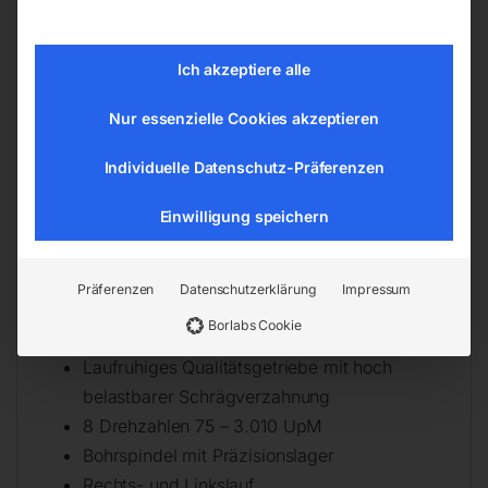
MK 2 / MK 3
Schneidölspray
Ich akzeptiere alle
Details
Nur essenzielle Cookies akzeptieren
Bohrleistung Ø 30 mm
Individuelle Datenschutz-Präferenzen
Automatischer Pinolenvorschub(0,1; 0,15;
Einwilligung speichern
0,22; 0,33 mm/U)
Kubatur 500x350x870 mm
Spindelausladung 320 mm
Präferenzen
Datenschutzerklärung
Impressum
Kräftiger Antriebsmotor 400 V, 2-stufig
Borlabs Cookie
1.200 / 900 W
Laufruhiges Qualitätsgetriebe mit hoch
belastbarer Schrägverzahnung
8 Drehzahlen 75 – 3.010 UpM
Bohrspindel mit Präzisionslager
Rechts- und Linkslauf