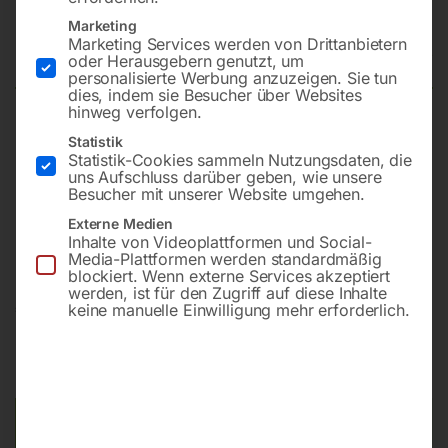
Säulenbohrmaschine GBM 3/30
Marketing
SNA – Set
Marketing Services werden von Drittanbietern
oder Herausgebern genutzt, um
personalisierte Werbung anzuzeigen. Sie tun
dies, indem sie Besucher über Websites
hinweg verfolgen.
Bohrleistung in Stahl 30 mm
Statistik
Statistik-Cookies sammeln Nutzungsdaten, die
Drehzahlbereich 75 – 3010 UpM
uns Aufschluss darüber geben, wie unsere
Drehzahlstufen 8
Besucher mit unserer Website umgehen.
Motorleistung (2-stufig) 900/1200 W
Externe Medien
Netzanschluss 400 V
Inhalte von Videoplattformen und Social-
Media-Plattformen werden standardmäßig
blockiert. Wenn externe Services akzeptiert
werden, ist für den Zugriff auf diese Inhalte
€
5.100,00
keine manuelle Einwilligung mehr erforderlich.
inkl. MwSt.
Kostenloser Versand
Lieferzeit:
ca. 2 - 3 Tage
Versandkosten Standard (Österreich):
€
0,00
Bitte beachten Sie: Die Versandkosten gelten für Österreich.