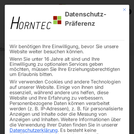
Mit die
0
Datenschutz-
Präferenz
Wir benötigen Ihre Einwilligung, bevor Sie unsere
Start
Schweisstechnologie
Plasma-Zubehör und Verschleißteile
Website weiter besuchen können.
Wenn Sie unter 16 Jahre alt sind und Ihre
Einwilligung zu optionalen Services geben
möchten, müssen Sie Ihre Erziehungsberechtigten
Zubehör und Verschleißteile
um Erlaubnis bitten.
fürs Plasma – damit alles
Wir verwenden Cookies und andere Technologien
auf unserer Website. Einige von ihnen sind
rundläuft
essenziell, während andere uns helfen, diese
Website und Ihre Erfahrung zu verbessern.
Personenbezogene Daten können verarbeitet
werden (z. B. IP-Adressen), z. B. für personalisierte
Anzeigen und Inhalte oder die Messung von
Beim
Plasmaschneiden
geht’s manchmal ganz schön
Anzeigen und Inhalten.
Weitere Informationen über
zur Sache, da muss man
Verschleißteile
auch mal
die Verwendung Ihrer Daten finden Sie in unserer
Datenschutzerklärung
.
Es besteht keine
tauschen. Mit unserem robusten
Zubehör
bleibt Ihr