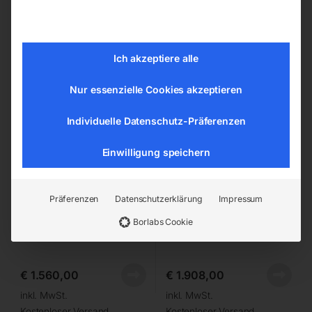
Plasma-Brennerpaket orig.
Plasma-Brennerpaket orig.
CEBORA
CEBORA
Ich akzeptiere alle
Nur essenzielle Cookies akzeptieren
Individuelle Datenschutz-Präferenzen
Einwilligung speichern
Präferenzen
Datenschutzerklärung
Impressum
Mod. CP 162C/6m DAR, Art.
Mod. CP 162C/15m DAR,
Borlabs Cookie
1632
Art. 1632.15
€
1.560,00
€
1.908,00
inkl. MwSt.
inkl. MwSt.
Kostenloser Versand
Kostenloser Versand