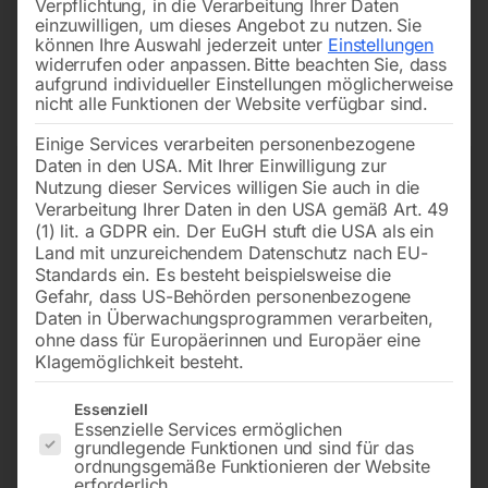
Verpflichtung, in die Verarbeitung Ihrer Daten
Gerät
zuverlässig
und schneidet sauber – egal wie oft
einzuwilligen, um dieses Angebot zu nutzen.
Sie
können Ihre Auswahl jederzeit unter
Einstellungen
Sie’s brauchen. So läuft’s besser, länger und ohne
widerrufen oder anpassen.
Bitte beachten Sie, dass
Stress.
aufgrund individueller Einstellungen möglicherweise
nicht alle Funktionen der Website verfügbar sind.
Einige Services verarbeiten personenbezogene
Daten in den USA. Mit Ihrer Einwilligung zur
→
of 5
Filters
Nutzung dieser Services willigen Sie auch in die
Verarbeitung Ihrer Daten in den USA gemäß Art. 49
(1) lit. a GDPR ein. Der EuGH stuft die USA als ein
Zubehör- und
Zubehör- und
Land mit unzureichendem Datenschutz nach EU-
Verschleißteileset
Verschleißteileset
Standards ein. Es besteht beispielsweise die
Gefahr, dass US-Behörden personenbezogene
Daten in Überwachungsprogrammen verarbeiten,
ohne dass für Europäerinnen und Europäer eine
Klagemöglichkeit besteht.
Es folgt eine Liste der Service-Gruppen, für die eine Einwilligun
Essenziell
Essenzielle Services ermöglichen
grundlegende Funktionen und sind für das
ordnungsgemäße Funktionieren der Website
erforderlich.