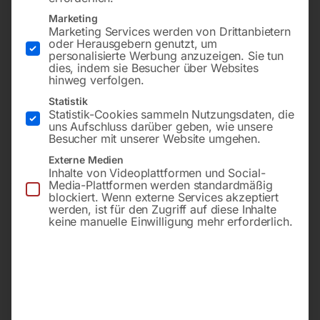
Marketing
Marketing Services werden von Drittanbietern
oder Herausgebern genutzt, um
für Plasma-Brenner CP40
für Plasma-Brenner CP162C
MAR (5-30 Amp.) zu Power
MAR (20-110 Amp.) zu
personalisierte Werbung anzuzeigen. Sie tun
Plasma 3035/M
PLASMA SOUND PC 110/T
dies, indem sie Besucher über Websites
hinweg verfolgen.
Statistik
€
180,00
€
360,00
Statistik-Cookies sammeln Nutzungsdaten, die
uns Aufschluss darüber geben, wie unsere
inkl. MwSt.
inkl. MwSt.
Besucher mit unserer Website umgehen.
zzgl.
Versandkosten
zzgl.
Versandkosten
Externe Medien
Lieferzeit:
ca. 2 - 3 Tage
Lieferzeit:
ca. 2 - 3 Tage
Inhalte von Videoplattformen und Social-
Media-Plattformen werden standardmäßig
blockiert. Wenn externe Services akzeptiert
werden, ist für den Zugriff auf diese Inhalte
Zubehör- und
Zubehör- und
keine manuelle Einwilligung mehr erforderlich.
Verschleißteileset
Verschleißteileset