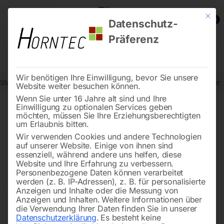
Mit die
0
Datenschutz-
Präferenz
Wir benötigen Ihre Einwilligung, bevor Sie unsere
Start
Stromaggregate und Stromerzeuger
Inverter Stromerzeuger
Website weiter besuchen können.
Wenn Sie unter 16 Jahre alt sind und Ihre
Einwilligung zu optionalen Services geben
möchten, müssen Sie Ihre Erziehungsberechtigten
Inverter Stromerzeuger –
um Erlaubnis bitten.
Effiziente Energiequelle für
Wir verwenden Cookies und andere Technologien
auf unserer Website. Einige von ihnen sind
unterwegs
essenziell, während andere uns helfen, diese
Website und Ihre Erfahrung zu verbessern.
Personenbezogene Daten können verarbeitet
werden (z. B. IP-Adressen), z. B. für personalisierte
Anzeigen und Inhalte oder die Messung von
Von Campingplätzen bis Baustellen revolutionieren
Anzeigen und Inhalten.
Weitere Informationen über
Inverter-Stromerzeuger
, auch bekannt als
die Verwendung Ihrer Daten finden Sie in unserer
Datenschutzerklärung
.
Es besteht keine
Notstromaggregate oder Stromaggregate, die mobile