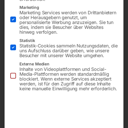
Marketing
Marketing Services werden von Drittanbietern
oder Herausgebern genutzt, um
personalisierte Werbung anzuzeigen. Sie tun
dies, indem sie Besucher über Websites
hinweg verfolgen.
Statistik
Statistik-Cookies sammeln Nutzungsdaten, die
uns Aufschluss darüber geben, wie unsere
Besucher mit unserer Website umgehen.
Externe Medien
2 kVA max. / 1,8 kVA
3,3 kVA max. / 3 kVA
Inhalte von Videoplattformen und Social-
Dauer
Dauer
Media-Plattformen werden standardmäßig
Benzin | Handstart
Benzin | Handstart
blockiert. Wenn externe Services akzeptiert
Tank 4 l | Laufzeit ca. 8 h
Tank 6 l | Laufzeit ca. 5,4
werden, ist für den Zugriff auf diese Inhalte
@ 50%
h @ 50%
keine manuelle Einwilligung mehr erforderlich.
€
450,00
€
510,00
inkl. MwSt.
inkl. MwSt.
zzgl.
Versandkosten
zzgl.
Versandkosten
Lieferzeit:
ca. 5 - 10
Lieferzeit:
Versandbereit in