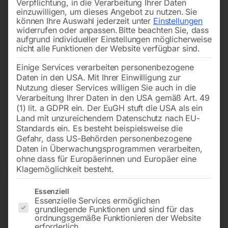
Verpflichtung, in die Verarbeitung Ihrer Daten
Stromversorgung. Diese kompakten Kraftwerke liefern
einzuwilligen, um dieses Angebot zu nutzen.
Sie
können Ihre Auswahl jederzeit unter
Einstellungen
zuverlässigen Strom für Elektronik fernab des Netzes.
widerrufen oder anpassen.
Bitte beachten Sie, dass
Dank fortschrittlicher Technik punkten sie mit Effizienz
aufgrund individueller Einstellungen möglicherweise
nicht alle Funktionen der Website verfügbar sind.
und Vielseitigkeit. Ob im Wohnmobil, auf Booten oder
bei Outdoor-Abenteuern – die innovativen Geräte sind
Einige Services verarbeiten personenbezogene
die erste Wahl für flexible Energielösungen unterwegs
Daten in den USA. Mit Ihrer Einwilligung zur
Nutzung dieser Services willigen Sie auch in die
und in Notfällen. Besonders beliebt sind dabei
Benzin-
Verarbeitung Ihrer Daten in den USA gemäß Art. 49
Stromaggregate
, die sich durch ihre Vielseitigkeit
(1) lit. a GDPR ein. Der EuGH stuft die USA als ein
Land mit unzureichendem Datenschutz nach EU-
auszeichnen und eine zuverlässige mobile
Standards ein. Es besteht beispielsweise die
Energieversorgung gewährleisten.
Gefahr, dass US-Behörden personenbezogene
Daten in Überwachungsprogrammen verarbeiten,
ohne dass für Europäerinnen und Europäer eine
Klagemöglichkeit besteht.
Filters
Es folgt eine Liste der Service-Gruppen, für die eine Einwilligun
Essenziell
Essenzielle Services ermöglichen
Inverter-Stromerzeuger PG-
Inverter-Stromerzeuger PG-
grundlegende Funktionen und sind für das
I 21 SR-S
I 33 SR-S
ordnungsgemäße Funktionieren der Website
erforderlich.