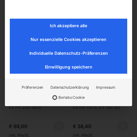
Bandsägeblatt BI-METALL
Bandsägeblatt BI-METALL
cobalt M42
cobalt M42
Ich akzeptiere alle
Nur essenzielle Cookies akzeptieren
Individuelle Datenschutz-Präferenzen
Einwilligung speichern
Präferenzen
Datenschutzerklärung
Impressum
Borlabs Cookie
3035x27x0,9 mm, 6/9 ZpZ,
1638x13x0,65 mm, 14 ZpZ,
für HY 230 Vario
für HY 115-3, CY 130-3G
€
69,00
€
38,40
inkl. MwSt.
inkl. MwSt.