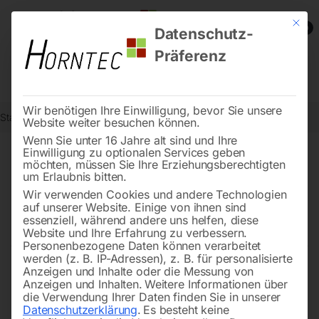
Mit die
0
Datenschutz-
Präferenz
Wir benötigen Ihre Einwilligung, bevor Sie unsere
Start
Metallbearbeitung
Metall-Sägebänder
Website weiter besuchen können.
Wenn Sie unter 16 Jahre alt sind und Ihre
Einwilligung zu optionalen Services geben
möchten, müssen Sie Ihre Erziehungsberechtigten
Metall-Sägebänder – das
um Erlaubnis bitten.
richtige Band für saubere
Wir verwenden Cookies und andere Technologien
auf unserer Website. Einige von ihnen sind
Schnitte
essenziell, während andere uns helfen, diese
Website und Ihre Erfahrung zu verbessern.
Personenbezogene Daten können verarbeitet
werden (z. B. IP-Adressen), z. B. für personalisierte
Anzeigen und Inhalte oder die Messung von
Ein gutes
Sägeband
entscheidet darüber, wie präzise
Anzeigen und Inhalten.
Weitere Informationen über
und sauber Ihre Arbeit gelingt. Ob im täglichen Einsatz
die Verwendung Ihrer Daten finden Sie in unserer
Datenschutzerklärung
.
Es besteht keine
in der
Werkstatt
oder bei speziellen Projekten – wir