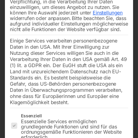
Verpflichtung, in die Verarbeitung Ihrer Daten
bieten Ihnen eine Auswahl an
Metall-Sägebändern
, die
einzuwilligen, um dieses Angebot zu nutzen.
Sie
können Ihre Auswahl jederzeit unter
Einstellungen
hält, was sie verspricht. Unterschiedliche Breiten,
widerrufen oder anpassen.
Bitte beachten Sie, dass
Stärken und Zahnungen ermöglichen exakte Schnitte in
aufgrund individueller Einstellungen möglicherweise
nicht alle Funktionen der Website verfügbar sind.
Stahl, Edelstahl oder Aluminium. Unsere Bänder sind
langlebig, zuverlässig und passen auf viele gängige
Einige Services verarbeiten personenbezogene
Maschinen. Sie wissen nicht genau, welches Band das
Daten in den USA. Mit Ihrer Einwilligung zur
Nutzung dieser Services willigen Sie auch in die
richtige ist? Kein Problem – wir beraten Sie gerne
Verarbeitung Ihrer Daten in den USA gemäß Art. 49
persönlich und praxisnah. Denn gute Ergebnisse
(1) lit. a GDPR ein. Der EuGH stuft die USA als ein
Land mit unzureichendem Datenschutz nach EU-
beginnen mit dem passenden
Werkzeug
.
Standards ein. Es besteht beispielsweise die
Gefahr, dass US-Behörden personenbezogene
Daten in Überwachungsprogrammen verarbeiten,
ohne dass für Europäerinnen und Europäer eine
→
of 4
Filters
Klagemöglichkeit besteht.
Es folgt eine Liste der Service-Gruppen, für die eine Einwilligun
Essenziell
Bandsägeblatt BI-METALL
Bandsägeblatt BI-METALL
Essenzielle Services ermöglichen
cobalt M42
cobalt M42
grundlegende Funktionen und sind für das
ordnungsgemäße Funktionieren der Website
erforderlich.