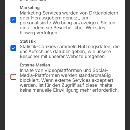
Marketing
Marketing Services werden von Drittanbietern
oder Herausgebern genutzt, um
personalisierte Werbung anzuzeigen. Sie tun
dies, indem sie Besucher über Websites
hinweg verfolgen.
Statistik
Statistik-Cookies sammeln Nutzungsdaten, die
uns Aufschluss darüber geben, wie unsere
Besucher mit unserer Website umgehen.
1470x13x0,65 mm, 10/14
1470x13x0,65 mm, 18 ZpZ,
Externe Medien
ZpZ, für TB 100
für TB 100
Inhalte von Videoplattformen und Social-
Media-Plattformen werden standardmäßig
blockiert. Wenn externe Services akzeptiert
werden, ist für den Zugriff auf diese Inhalte
€
38,40
€
38,40
keine manuelle Einwilligung mehr erforderlich.
inkl. MwSt.
inkl. MwSt.
zzgl.
Versandkosten
zzgl.
Versandkosten
Lieferzeit:
ca. 2 - 3 Tage
Lieferzeit:
ca. 2 - 3 Tage