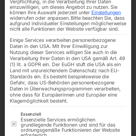
Verpflichtung, in die Verarbeitung Ihrer Daten
fahrbare Aufsitz- und Schiebemaschinen beseitigen
einzuwilligen, um dieses Angebot zu nutzen.
Sie
können Ihre Auswahl jederzeit unter
Einstellungen
groben Schmutz schnell und bequem. Alle Modelle mit
widerrufen oder anpassen.
Bitte beachten Sie, dass
robustem Bürstensystem und großem Schmutzbehälter.
aufgrund individueller Einstellungen möglicherweise
nicht alle Funktionen der Website verfügbar sind.
Einige Services verarbeiten personenbezogene
Daten in den USA. Mit Ihrer Einwilligung zur
Filters
Nutzung dieser Services willigen Sie auch in die
Verarbeitung Ihrer Daten in den USA gemäß Art. 49
(1) lit. a GDPR ein. Der EuGH stuft die USA als ein
Handkehrmaschine HKM
Handkehrmaschine HKM
Land mit unzureichendem Datenschutz nach EU-
700
800
Standards ein. Es besteht beispielsweise die
Gefahr, dass US-Behörden personenbezogene
Daten in Überwachungsprogrammen verarbeiten,
ohne dass für Europäerinnen und Europäer eine
Klagemöglichkeit besteht.
Es folgt eine Liste der Service-Gruppen, für die eine Einwilligun
Essenziell
Essenzielle Services ermöglichen
grundlegende Funktionen und sind für das
ordnungsgemäße Funktionieren der Website
erforderlich.