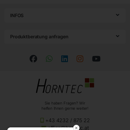
INFOS
Produktberatung anfragen
Sie haben Fragen? Wir
helfen Ihnen gerne weiter!
+43 4232 / 875 22
office@horntec.at