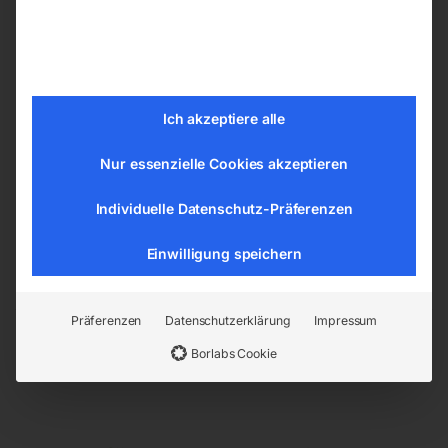
Dieselbetrieben für die
Reinigung von großen
Außenflächen wie
Ich akzeptiere alle
Lagerflächen, Parkplätzen,
oder Gemeinschaftsanlagen
Nur essenzielle Cookies akzeptieren
€
63.000,00
Individuelle Datenschutz-Präferenzen
inkl. MwSt.
Einwilligung speichern
zzgl.
Versandkosten
Lieferzeit:
Auf Nachfrage
Präferenzen
Datenschutzerklärung
Impressum
Alle 9 Ergebnisse werden angezeigt
Borlabs Cookie