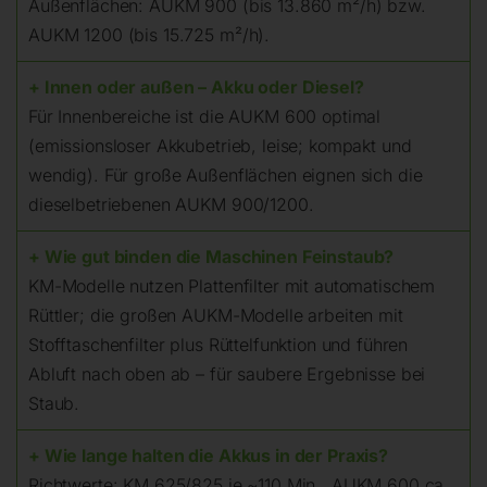
Außenflächen: AUKM 900 (bis 13.860 m²/h) bzw.
AUKM 1200 (bis 15.725 m²/h).
+ Innen oder außen – Akku oder Diesel?
Für Innenbereiche ist die AUKM 600 optimal
(emissionsloser Akkubetrieb, leise; kompakt und
wendig). Für große Außenflächen eignen sich die
dieselbetriebenen AUKM 900/1200.
+ Wie gut binden die Maschinen Feinstaub?
KM-Modelle nutzen Plattenfilter mit automatischem
Rüttler; die großen AUKM-Modelle arbeiten mit
Stofftaschenfilter plus Rüttelfunktion und führen
Abluft nach oben ab – für saubere Ergebnisse bei
Staub.
+ Wie lange halten die Akkus in der Praxis?
Richtwerte: KM 625/825 je ~110 Min., AUKM 600 ca.