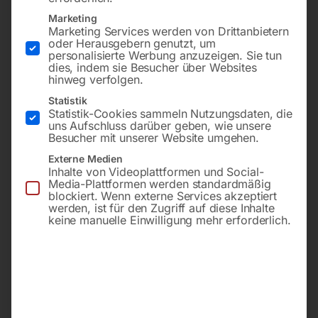
-
35%
-
20%
Marketing
Marketing Services werden von Drittanbietern
Mit innovativem Tandem-
Hochwertiges Modell mit
oder Herausgebern genutzt, um
Walzen-System für die
innovativem Tandem-
personalisierte Werbung anzuzeigen. Sie tun
private und gewerbliche
Walzen-System für die
dies, indem sie Besucher über Websites
Nutzung im Innen- und
private und gewerbliche
hinweg verfolgen.
Außenbereich
Nutzung im Innen- und
Außenbereich
Statistik
Statistik-Cookies sammeln Nutzungsdaten, die
€
90,00
€
138,00
uns Aufschluss darüber geben, wie unsere
€
420,00
Besucher mit unserer Website umgehen.
€
528,00
inkl. MwSt.
inkl. MwSt.
Externe Medien
zzgl.
Versandkosten
Inhalte von Videoplattformen und Social-
zzgl.
Versandkosten
Lieferzeit:
ca. 5 - 10
Media-Plattformen werden standardmäßig
Lieferzeit:
ca. 5 - 10
Werktage
blockiert. Wenn externe Services akzeptiert
Werktage
werden, ist für den Zugriff auf diese Inhalte
keine manuelle Einwilligung mehr erforderlich.
Handkehrmaschine HKM
Handkehrmaschine HKM
801
950