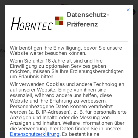
Mit die
0
Datenschutz-
Präferenz
Wir benötigen Ihre Einwilligung, bevor Sie unsere
Start
Reinigungstechnik
Kehrsaugmaschinen
Website weiter besuchen können.
Wenn Sie unter 16 Jahre alt sind und Ihre
Einwilligung zu optionalen Services geben
möchten, müssen Sie Ihre Erziehungsberechtigten
Kehrsaugmaschinen –
um Erlaubnis bitten.
Saubere Flächen im
Wir verwenden Cookies und andere Technologien
auf unserer Website. Einige von ihnen sind
Handumdrehen
essenziell, während andere uns helfen, diese
Website und Ihre Erfahrung zu verbessern.
Personenbezogene Daten können verarbeitet
werden (z. B. IP-Adressen), z. B. für personalisierte
Anzeigen und Inhalte oder die Messung von
Kehrsaugmaschinen und Kehrmaschinen in Profi-Qualität
Anzeigen und Inhalten.
Weitere Informationen über
für Gehwege, Zufahrten und Hallen. Handgeführte
die Verwendung Ihrer Daten finden Sie in unserer
Datenschutzerklärung
.
Es besteht keine
Kehrmaschinen reinigen kleinere Flächen mühelos,