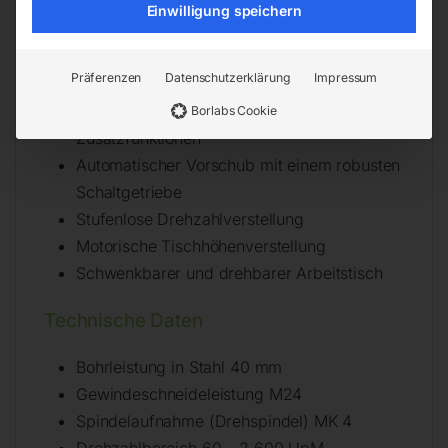
Einwilligung speichern
Bedienungsanleitung
Details
Präferenzen
Datenschutzerklärung
Impressum
Bedienfeld mit Touchscreen und
Borlabs Cookie
Zusatzfunktionen
Automatischer Vorschub mit einem robusten
Schaltgetriebe
Stufenlose Drehzahlverstellung
Motorische Tischhöhenverstellung
Schwenkbarer und drehbarer Arbeitstisch
Technische Daten
Bohrleistung in Stahl 40 mm
Gewindeschneideleistung M24
Spindelaufnahme (Drehspindel) MK 4
Drehzahlbereich 60 – 2 600 UpM