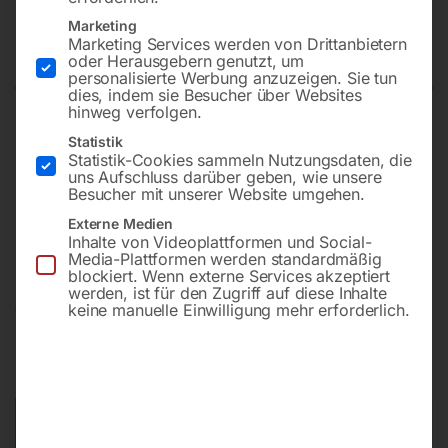
Säulenbohrmaschine GBM 4/40
Marketing
SGA TOUCH
Marketing Services werden von Drittanbietern
oder Herausgebern genutzt, um
personalisierte Werbung anzuzeigen. Sie tun
dies, indem sie Besucher über Websites
hinweg verfolgen.
Bohrleistung in Stahl 40 mm
Statistik
Statistik-Cookies sammeln Nutzungsdaten, die
Drehzahlbereich 60 – 2 600 UpM
uns Aufschluss darüber geben, wie unsere
Drehzahlstufen stufenlos
Besucher mit unserer Website umgehen.
Motorleistung 2000 W
Externe Medien
Netzanschluss 400 V
Inhalte von Videoplattformen und Social-
Media-Plattformen werden standardmäßig
blockiert. Wenn externe Services akzeptiert
werden, ist für den Zugriff auf diese Inhalte
€
12.540,00
keine manuelle Einwilligung mehr erforderlich.
inkl. MwSt.
Kostenloser Versand
Lieferzeit:
ca. 2 - 3 Tage
Versandkosten Standard (Österreich):
€
0,00
Bitte beachten Sie: Die Versandkosten gelten für Österreich.