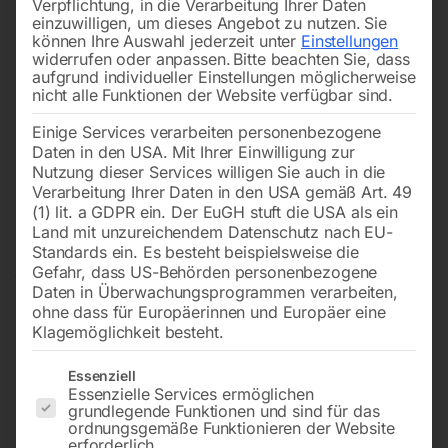
Verpflichtung, in die Verarbeitung Ihrer Daten
einzuwilligen, um dieses Angebot zu nutzen.
Sie
können Ihre Auswahl jederzeit unter
Einstellungen
widerrufen oder anpassen.
Bitte beachten Sie, dass
aufgrund individueller Einstellungen möglicherweise
nicht alle Funktionen der Website verfügbar sind.
Einige Services verarbeiten personenbezogene
Daten in den USA. Mit Ihrer Einwilligung zur
Nutzung dieser Services willigen Sie auch in die
Verarbeitung Ihrer Daten in den USA gemäß Art. 49
(1) lit. a GDPR ein. Der EuGH stuft die USA als ein
Land mit unzureichendem Datenschutz nach EU-
Standards ein. Es besteht beispielsweise die
Gefahr, dass US-Behörden personenbezogene
Daten in Überwachungsprogrammen verarbeiten,
ohne dass für Europäerinnen und Europäer eine
Klagemöglichkeit besteht.
Es folgt eine Liste der Service-Gruppen, für die eine Einwilligun
Essenziell
Essenzielle Services ermöglichen
grundlegende Funktionen und sind für das
Elmag Getriebe-
ordnungsgemäße Funktionieren der Website
erforderlich.