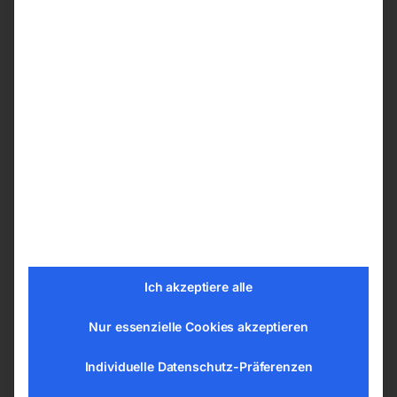
Bediendisplay, das bei der Wahl der passenden
Bearbeitungswerte hilft. Außerdem lässt sich die
Spindeldrehzahl stufenlos einstellen, während
der Pinolenvorschub über ein starkes
Schaltgetriebe verfügt. Auch der Aufspanntisch
ist motorisch höhenverstellbar. So lassen sich
selbst schwere Werkstücke leichter und sicherer
bearbeiten.
Serienausstattung
Schnellspannbohrfutter B16/1-16mm
Ich akzeptiere alle
Kegeldorn MK/ B16
Reduzierhülse MK4/MK3
Nur essenzielle Cookies akzeptieren
Reduzierhülse MK4/MK2
Reduzierhülse MK3/ MK1
Individuelle Datenschutz-Präferenzen
Werkzeugsatz mit Austreibkeil