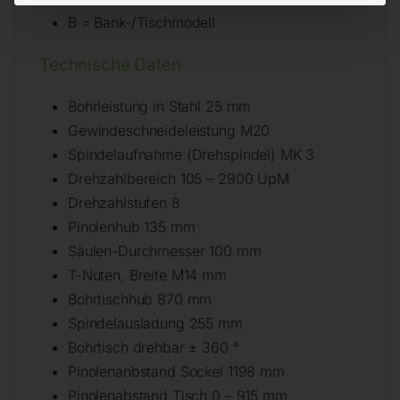
B = Bank-/Tischmodell
Technische Daten
Bohrleistung in Stahl 25 mm
Gewindeschneideleistung M20
Spindelaufnahme (Drehspindel) MK 3
Drehzahlbereich 105 – 2900 UpM
Drehzahlstufen 8
Pinolenhub 135 mm
Säulen-Durchmesser 100 mm
T-Nuten, Breite M14 mm
Bohrtischhub 870 mm
Spindelausladung 255 mm
Bohrtisch drehbar ± 360 °
Pinolenanbstand Sockel 1198 mm
Pinolenabstand Tisch 0 – 915 mm