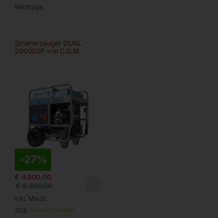
Werktage
Stromerzeuger DUAL
20000SP von C.G.M.
-
27%
€
4.800,00
€
6.600,00
inkl. MwSt.
zzgl.
Versandkosten