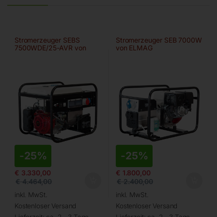
Stromerzeuger SEBS
Stromerzeuger SEB 7000W
7500WDE/25-AVR von
von ELMAG
ELMAG
-
25%
-
25%
€
3.330,00
€
1.800,00
€
4.464,00
€
2.400,00
inkl. MwSt.
inkl. MwSt.
Kostenloser Versand
Kostenloser Versand
Lieferzeit:
ca. 2 - 3 Tage
Lieferzeit:
ca. 2 - 3 Tage