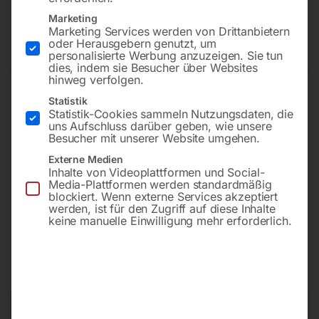
STRANDS Getriebe-
Marketing
Marketing Services werden von Drittanbietern
Säulenbohrmaschine S 25
oder Herausgebern genutzt, um
personalisierte Werbung anzuzeigen. Sie tun
dies, indem sie Besucher über Websites
hinweg verfolgen.
Statistik
Bohrleistung in Stahl 25 mm
Statistik-Cookies sammeln Nutzungsdaten, die
Drehzahlbereich 105 – 2900 UpM
uns Aufschluss darüber geben, wie unsere
Besucher mit unserer Website umgehen.
Drehzahlstufen 8
Motorleistung (2-stufig) 650/900 W
Externe Medien
Inhalte von Videoplattformen und Social-
Netzanschluss 400 V
Media-Plattformen werden standardmäßig
blockiert. Wenn externe Services akzeptiert
werden, ist für den Zugriff auf diese Inhalte
keine manuelle Einwilligung mehr erforderlich.
€
3.930,00
€
5.304,00
inkl. MwSt.
Kostenloser Versand
Lieferzeit:
ca. 2 - 3 Tage
Versandkosten Standard (Österreich):
€
0,00