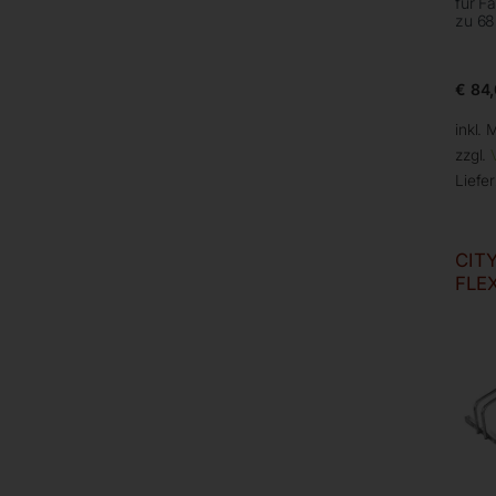
für F
zu 68
€
84,
inkl. 
zzgl.
Liefer
CITY
FLEX