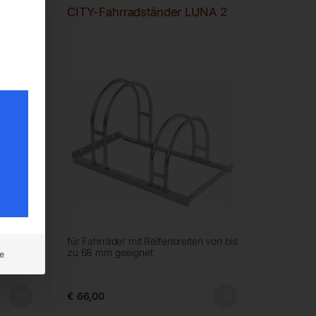
SIC 5
CITY-Fahrradständer LUNA 2
 von bis
für Fahrräder mit Reifenbreiten von bis
zu 68 mm geeignet
e
€
66,00