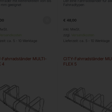
ahrräder mit Reifenbreiten von bis
Der eine Fahrradständer für all
 mm geeignet
Fahrradtypen
00
€
48,00
MwSt.
inkl. MwSt.
Versandkosten
zzgl.
Versandkosten
zeit:
ca. 5 - 10 Werktage
Lieferzeit:
ca. 5 - 10 Werktage
-Fahrradständer MULTI-
CITY-Fahrradständer MU
 4
FLEX 5