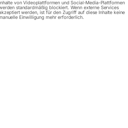
Inhalte von Videoplattformen und Social-Media-Plattformen
ellbarer Wandfahrradträger für
Material Stahl
is 29-Zoll-Fahrräder
Oberfläche feuerverzinkt
werden standardmäßig blockiert. Wenn externe Services
Anzahl Fahrräder 2
akzeptiert werden, ist für den Zugriff auf diese Inhalte keine
Radeinstellung einseitig
manuelle Einwilligung mehr erforderlich.
Für Reifenbreite bis 70 mm
00
€
42,00
geeignet
MwSt.
€
150,00
€
240,00
nloser Versand
zeit:
ca. 2 - 3 Tage
inkl. MwSt.
zzgl.
Versandkosten
Lieferzeit:
ca. 3 – 5 Werktage
radständer Parker 6 mit
CITY-Fahrradständer BA
mierten Rahmenschutz