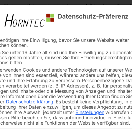
s Kärnten
Markenqualität
Lieferung nach Österreich und Deutsch
Datenschutz-Präferenz
enötigen Ihre Einwilligung, bevor Sie unsere Website weiter
chen können.
Reinigung
Schweißen
Stadtmobiliar
Stein
Sie unter 16 Jahre alt sind und Ihre Einwilligung zu optional
ces geben möchten, müssen Sie Ihre Erziehungsberechtigte
bnis bitten.
erwenden Cookies und andere Technologien auf unserer Web
e von ihnen sind essenziell, während andere uns helfen, dies
ahrradständer – Sichere und praktis
te und Ihre Erfahrung zu verbessern.
Personenbezogene Da
bstellen von Fahrrädern
n verarbeitet werden (z. B. IP-Adressen), z. B. für personalis
gen und Inhalte oder die Messung von Anzeigen und Inhalte
re Informationen über die Verwendung Ihrer Daten finden Sie
rer
Datenschutzerklärung
.
Es besteht keine Verpflichtung, in 
beitung Ihrer Daten einzuwilligen, um dieses Angebot zu nut
bt es eine große Auswahl
sicherer
wie auch
praktischer Lös
önnen Ihre Auswahl jederzeit unter
Einstellungen
widerrufen 
 Ordnung auf
Fahrradparkplätzen
oder in Abstellanlagen. Di
ssen.
Bitte beachten Sie, dass aufgrund individueller Einstell
cherweise nicht alle Funktionen der Website verfügbar sind.
rmen, ihre Fahrräder sicher wie auch platzsparend unterzubr