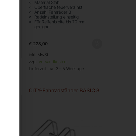
Material Stahl
Oberfläche feuerverzinkt
Anzahl Fahrräder 3
Radeinstellung einseitig
Für Reifenbreite bis 70 mm
geeignet
€
228,00
inkl. MwSt.
zzgl.
Versandkosten
Lieferzeit:
ca. 3 – 5 Werktage
SIC 2
CITY-Fahrradständer BASIC 3