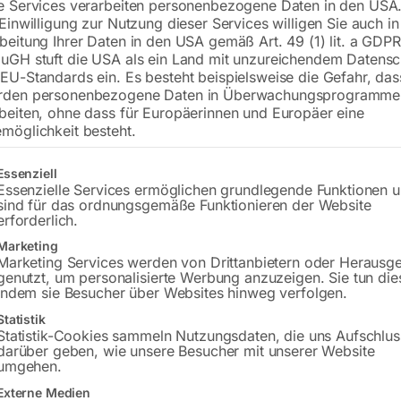
e Services verarbeiten personenbezogene Daten in den USA.
 Einwilligung zur Nutzung dieser Services willigen Sie auch in
beitung Ihrer Daten in den USA gemäß Art. 49 (1) lit. a GDPR
uGH stuft die USA als ein Land mit unzureichendem Datensc
EU-Standards ein. Es besteht beispielsweise die Gefahr, da
rden personenbezogene Daten in Überwachungsprogramme
beiten, ohne dass für Europäerinnen und Europäer eine
rad-Wandträger mit
Fahrradständer Parker 2 
möglichkeit besteht.
pfunktion
gummierten Rahmensch
gt eine Liste der Service-Gruppen, für die eine Einwilligung erteilt w
Essenziell
Essenzielle Services ermöglichen grundlegende Funktionen 
sind für das ordnungsgemäße Funktionieren der Website
erforderlich.
Marketing
Marketing Services werden von Drittanbietern oder Herausg
genutzt, um personalisierte Werbung anzuzeigen. Sie tun die
indem sie Besucher über Websites hinweg verfolgen.
Statistik
Statistik-Cookies sammeln Nutzungsdaten, die uns Aufschlus
darüber geben, wie unsere Besucher mit unserer Website
umgehen.
3%
-
38%
Externe Medien