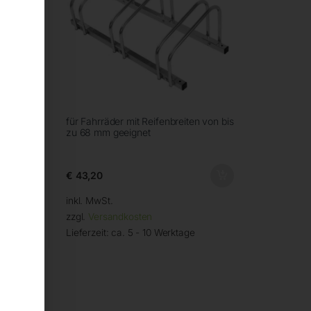
 von bis
für Fahrräder mit Reifenbreiten von bis
zu 68 mm geeignet
€
43,20
inkl. MwSt.
zzgl.
Versandkosten
Lieferzeit:
ca. 5 - 10 Werktage