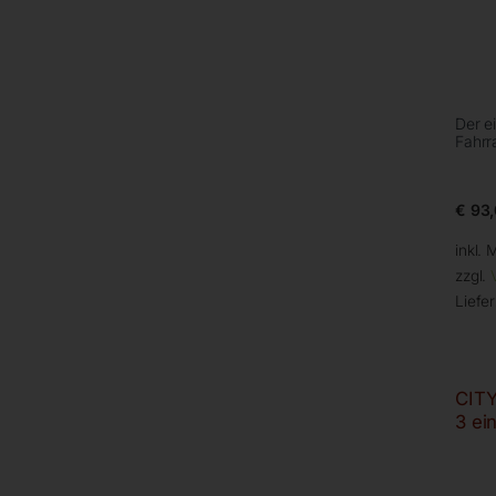
Der e
Fahrr
€
93,
inkl. 
zzgl.
Liefer
CITY
3 ein