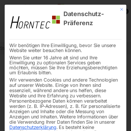
Mit die
0
Datenschutz-
Präferenz
Wir benötigen Ihre Einwilligung, bevor Sie unsere
Start
Schweisstechnologie
Schweißhubtische
Website weiter besuchen können.
Wenn Sie unter 16 Jahre alt sind und Ihre
Einwilligung zu optionalen Services geben
möchten, müssen Sie Ihre Erziehungsberechtigten
Hydraulische
um Erlaubnis bitten.
Schweißhubtische für
Wir verwenden Cookies und andere Technologien
auf unserer Website. Einige von ihnen sind
optimale Präzision
essenziell, während andere uns helfen, diese
Website und Ihre Erfahrung zu verbessern.
Personenbezogene Daten können verarbeitet
werden (z. B. IP-Adressen), z. B. für personalisierte
Anzeigen und Inhalte oder die Messung von
Unsere
XWT-Schweißhubtische
mit
hydraulischer
Anzeigen und Inhalten.
Weitere Informationen über
Höhenverstellung
bieten
präzises Schweißen
direkt
die Verwendung Ihrer Daten finden Sie in unserer
Datenschutzerklärung
.
Es besteht keine
am Hubtisch. In den Ausführungen PRO, PLUS und ECO