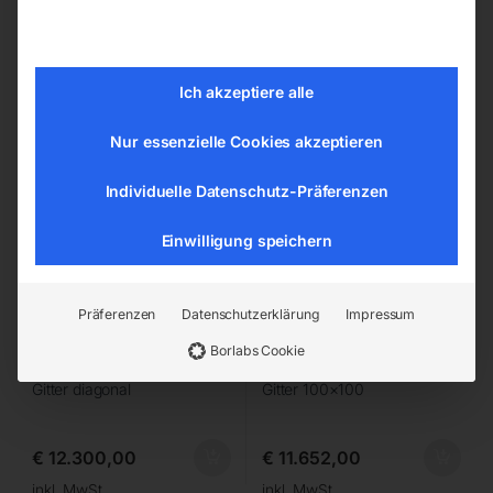
Edelstahl Schweiß Hubtisch
Edelstahl Schweiß Hubtisch
PRO 1500×1000 mm 16-
PRO 1500×1000 mm 16-
diag
100×100
Ich akzeptiere alle
Nur essenzielle Cookies akzeptieren
Individuelle Datenschutz-Präferenzen
Einwilligung speichern
Präferenzen
Datenschutzerklärung
Impressum
Borlabs Cookie
Plattform 1500×100 mm
Plattform 1500×1000 mm
Bohrung ø16
Bohrung ø16
Gitter diagonal
Gitter 100×100
€
12.300,00
€
11.652,00
inkl. MwSt.
inkl. MwSt.