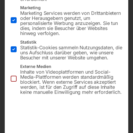
Marketing
Plattform 1500×1000 mm
Plattform 1500×1000 mm
Marketing Services werden von Drittanbietern
Bohrung ø16
Bohrung ø16
oder Herausgebern genutzt, um
Gitter 100×100
Gitter 50×50
personalisierte Werbung anzuzeigen. Sie tun
dies, indem sie Besucher über Websites
hinweg verfolgen.
€
8.772,00
€
9.420,00
Statistik
inkl. MwSt.
inkl. MwSt.
Statistik-Cookies sammeln Nutzungsdaten, die
uns Aufschluss darüber geben, wie unsere
Kostenloser Versand
Kostenloser Versand
Besucher mit unserer Website umgehen.
Lieferzeit:
ca. 8 – 10 Wochen
Lieferzeit:
ca. 8 – 10 Wochen
Externe Medien
Inhalte von Videoplattformen und Social-
Media-Plattformen werden standardmäßig
blockiert. Wenn externe Services akzeptiert
Edelstahl Schweiß Hubtisch
Edelstahl Schweiß Hubtisch
werden, ist für den Zugriff auf diese Inhalte
PLUS 1500×1000 mm 16-
PLUS 1500×1000 mm 28-
diag
100×100
keine manuelle Einwilligung mehr erforderlich.