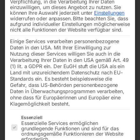
Verpflichtung, in die Verarbeitung Ihrer Daten
erhältlich, sorgen sie für erhöhte
Produktivität
und
einzuwilligen, um dieses Angebot zu nutzen.
Sie
können Ihre Auswahl jederzeit unter
Einstellungen
Ergonomie
in Ihrer Werkstatt.
widerrufen oder anpassen.
Bitte beachten Sie, dass
aufgrund individueller Einstellungen möglicherweise
nicht alle Funktionen der Website verfügbar sind.
→
Einige Services verarbeiten personenbezogene
of 3
Filters
Daten in den USA. Mit Ihrer Einwilligung zur
Nutzung dieser Services willigen Sie auch in die
Verarbeitung Ihrer Daten in den USA gemäß Art. 49
Edelstahl Schweiß Hubtisch
Edelstahl Schweiß Hubtisch
(1) lit. a GDPR ein. Der EuGH stuft die USA als ein
PLUS 1500×1000 mm 16-
PLUS 1500×1000 mm 16-
Land mit unzureichendem Datenschutz nach EU-
100×100
50×50
Standards ein. Es besteht beispielsweise die
Gefahr, dass US-Behörden personenbezogene
Daten in Überwachungsprogrammen verarbeiten,
ohne dass für Europäerinnen und Europäer eine
Klagemöglichkeit besteht.
Es folgt eine Liste der Service-Gruppen, für die eine Einwilligun
Essenziell
Essenzielle Services ermöglichen
grundlegende Funktionen und sind für das
ordnungsgemäße Funktionieren der Website
erforderlich.