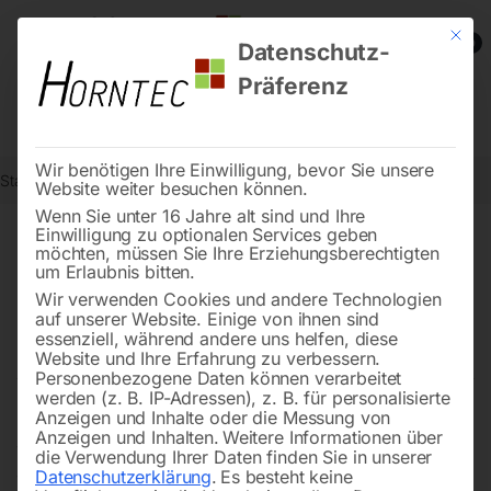
Mit die
0
Datenschutz-
Präferenz
Wir benötigen Ihre Einwilligung, bevor Sie unsere
Start
Schweisstechnologie
Schweißinverter-Multifunktion
Website weiter besuchen können.
Wenn Sie unter 16 Jahre alt sind und Ihre
Einwilligung zu optionalen Services geben
möchten, müssen Sie Ihre Erziehungsberechtigten
Schweißinverter-
um Erlaubnis bitten.
Multifunktionsgerät – flexibel
Wir verwenden Cookies und andere Technologien
auf unserer Website. Einige von ihnen sind
und effizient
essenziell, während andere uns helfen, diese
Website und Ihre Erfahrung zu verbessern.
Personenbezogene Daten können verarbeitet
werden (z. B. IP-Adressen), z. B. für personalisierte
Anzeigen und Inhalte oder die Messung von
Ein
Schweißinverter-Multifunktionsgerät
bietet Ihnen
Anzeigen und Inhalten.
Weitere Informationen über
viele Möglichkeiten in einem Gerät. Es verbindet
die Verwendung Ihrer Daten finden Sie in unserer
Datenschutzerklärung
.
Es besteht keine
verschiedene
Schweißverfahren
und macht Sie so