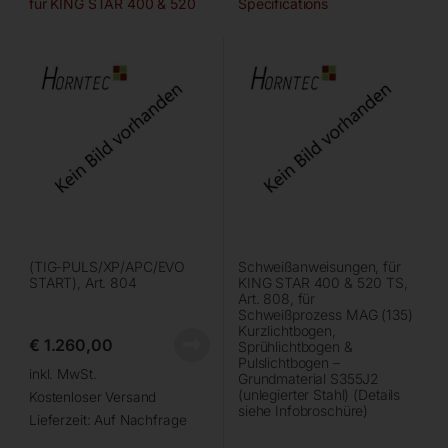
für KING STAR 400 & 520
Specifications
TS
(TIG-PULS/XP/APC/EVO
Schweißanweisungen, für
START), Art. 804
KING STAR 400 & 520 TS,
Art. 808, für
Schweißprozess MAG (135)
Kurzlichtbogen,
€
1.260,00
Sprühlichtbogen &
Pulslichtbogen –
inkl. MwSt.
Grundmaterial S355J2
(unlegierter Stahl) (Details
Kostenloser Versand
siehe Infobroschüre)
Lieferzeit:
Auf Nachfrage