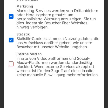
Marketing
-
28%
-
45%
Marketing Services werden von Drittanbietern
oder Herausgebern genutzt, um
personalisierte Werbung anzuzeigen. Sie tun
AUSLAUFMODELL
Modell WB-P400 digit (für
dies, indem sie Besucher über Websites
Stahl & Edelstahl) –
hinweg verfolgen.
Vorführartikel
wassergekühlt inkl.
Zustand: Neuwertig
Kühlaggregat,
Statistik
Transportwagen und
Statistik-Cookies sammeln Nutzungsdaten, die
Zubehör.
uns Aufschluss darüber geben, wie unsere
€
930,00
Besucher mit unserer Website umgehen.
Vorführartikel
€
1.290,00
Zustand: Neuwertig
Externe Medien
inkl. MwSt.
Inhalte von Videoplattformen und Social-
zzgl.
Versandkosten
Media-Plattformen werden standardmäßig
€
6.600,00
Lieferzeit:
ca. 2 - 3 Tage
blockiert. Wenn externe Services akzeptiert
€
11.940,00
werden, ist für den Zugriff auf diese Inhalte
inkl. MwSt.
keine manuelle Einwilligung mehr erforderlich.
Kostenloser Versand
Lieferzeit:
ca. 2 - 3 Tage
Multifunktions-
Multifunktionsinverter
Schweißinverter MIG/MAG,
EASY-MIG 181 Multi