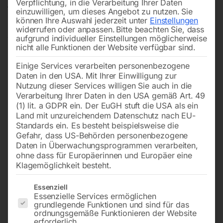
Verpflichtung, in die Verarbeitung Ihrer Daten
flexibler
und
produktiver
. Egal, ob Sie Profi oder
einzuwilligen, um dieses Angebot zu nutzen.
Sie
können Ihre Auswahl jederzeit unter
Einstellungen
Heimwerker sind – mit so einem Gerät sind Sie für viele
widerrufen oder anpassen.
Bitte beachten Sie, dass
Aufgaben bestens gerüstet. Eine Investition, die sich
aufgrund individueller Einstellungen möglicherweise
nicht alle Funktionen der Website verfügbar sind.
lohnt.
Einige Services verarbeiten personenbezogene
Daten in den USA. Mit Ihrer Einwilligung zur
Nutzung dieser Services willigen Sie auch in die
→
of 2
Filters
Verarbeitung Ihrer Daten in den USA gemäß Art. 49
(1) lit. a GDPR ein. Der EuGH stuft die USA als ein
Land mit unzureichendem Datenschutz nach EU-
Standards ein. Es besteht beispielsweise die
Multifunktions-
Impuls-Multifunktions-
Gefahr, dass US-Behörden personenbezogene
Schweißinverter MIG/MAG,
Schweissanlage WELBEE
MMA Modell EMS 1820
Daten in Überwachungsprogrammen verarbeiten,
ohne dass für Europäerinnen und Europäer eine
Klagemöglichkeit besteht.
Es folgt eine Liste der Service-Gruppen, für die eine Einwilligun
Essenziell
Essenzielle Services ermöglichen
grundlegende Funktionen und sind für das
ordnungsgemäße Funktionieren der Website
erforderlich.