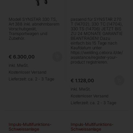
Modell SYNSTAR 330 TS,
passend für SYNSTAR 270
Art 388 inkl. abnehmbarem
T (14702), 330 TC (14704),
Vorschubgerät,
330 TS (14706) JETZT BIS
Transportwagen und
ZU 24 MONATE GARANTIE
Zubehör.
BEANTRAGEN! Dazu
einfach bis 15 Tage nach
Kaufdatum unter
https://welding.cebora.it/de/
€
6.300,00
assistance/register-your-
product registrieren.
inkl. MwSt.
Kostenloser Versand
Lieferzeit:
ca. 2 - 3 Tage
€
1.128,00
inkl. MwSt.
Kostenloser Versand
Lieferzeit:
ca. 2 - 3 Tage
Impuls-Multifunktions-
Impuls-Multifunktions-
Schweissanlage
Schweissanlage