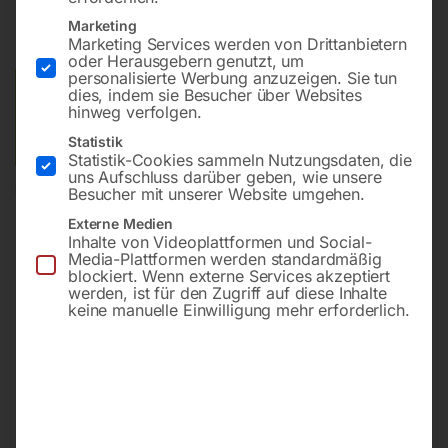
inkl. MwSt.
Kostenloser Versand
Marketing
Marketing Services werden von Drittanbietern
Lieferzeit:
ca. 2 - 3 Tage
oder Herausgebern genutzt, um
personalisierte Werbung anzuzeigen. Sie tun
dies, indem sie Besucher über Websites
Versandkosten Standard (Österreich):
€
0,00
hinweg verfolgen.
Bitte beachten Sie: Die Versandkosten gelten für Österreich.
Andere Länder können abweichen.
Statistik
Statistik-Cookies sammeln Nutzungsdaten, die
uns Aufschluss darüber geben, wie unsere
In den Warenkorb
Besucher mit unserer Website umgehen.
Externe Medien
Inhalte von Videoplattformen und Social-
Media-Plattformen werden standardmäßig
blockiert. Wenn externe Services akzeptiert
Sie haben Fragen zu diesem
werden, ist für den Zugriff auf diese Inhalte
keine manuelle Einwilligung mehr erforderlich.
Artikel?
Gerne helfen wir Ihnen weiter.
Anfrageformular
office@horntec.at