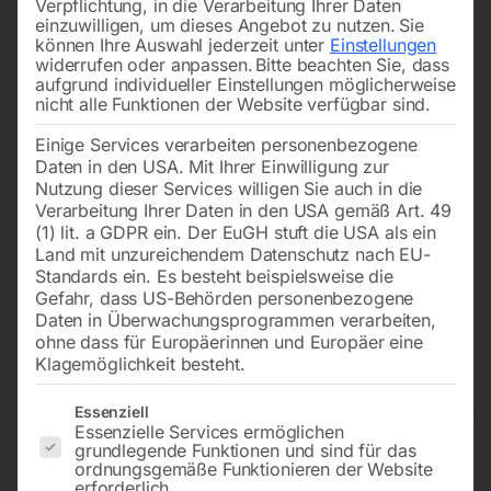
Verpflichtung, in die Verarbeitung Ihrer Daten
einzuwilligen, um dieses Angebot zu nutzen.
Sie
können Ihre Auswahl jederzeit unter
Einstellungen
widerrufen oder anpassen.
Bitte beachten Sie, dass
aufgrund individueller Einstellungen möglicherweise
nicht alle Funktionen der Website verfügbar sind.
Einige Services verarbeiten personenbezogene
Daten in den USA. Mit Ihrer Einwilligung zur
Nutzung dieser Services willigen Sie auch in die
Verarbeitung Ihrer Daten in den USA gemäß Art. 49
(1) lit. a GDPR ein. Der EuGH stuft die USA als ein
Land mit unzureichendem Datenschutz nach EU-
Standards ein. Es besteht beispielsweise die
Gefahr, dass US-Behörden personenbezogene
Daten in Überwachungsprogrammen verarbeiten,
STRANDS Getriebe-
ohne dass für Europäerinnen und Europäer eine
Tischbohrmaschine S 25 B
Klagemöglichkeit besteht.
Es folgt eine Liste der Service-Gruppen, für die eine Einwilligun
Essenziell
Essenzielle Services ermöglichen
grundlegende Funktionen und sind für das
€
4.560,00
ordnungsgemäße Funktionieren der Website
erforderlich.