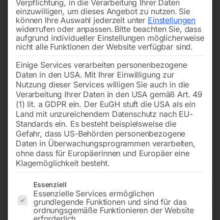
Verpflichtung, in die Verarbeitung Ihrer Daten
still.
Druckluft-Wartungsgeräte
sind der Schlüssel, um
einzuwilligen, um dieses Angebot zu nutzen.
Sie
können Ihre Auswahl jederzeit unter
Einstellungen
solche kostspieligen Ausfälle zu vermeiden. Mit den
widerrufen oder anpassen.
Bitte beachten Sie, dass
richtigen
Wartungseinheiten
sorgen Sie dafür, dass
aufgrund individueller Einstellungen möglicherweise
nicht alle Funktionen der Website verfügbar sind.
Ihre Anlage kontinuierlich läuft und dabei noch Energie
spart.
Einige Services verarbeiten personenbezogene
Daten in den USA. Mit Ihrer Einwilligung zur
Unserer Erfahrung nach ist die regelmäßige
Wartung
Nutzung dieser Services willigen Sie auch in die
Verarbeitung Ihrer Daten in den USA gemäß Art. 49
von Druckluftanlagen
nicht nur eine Investition in die
(1) lit. a GDPR ein. Der EuGH stuft die USA als ein
Zukunft – sie zahlt sich bereits nach wenigen Monaten
Land mit unzureichendem Datenschutz nach EU-
Standards ein. Es besteht beispielsweise die
aus. Die modernen
Druckluft Wartungseinheiten
von
Gefahr, dass US-Behörden personenbezogene
heute sind so konzipiert, dass sie praktisch wartungsfrei
Daten in Überwachungsprogrammen verarbeiten,
arbeiten und dabei höchste Luftqualität garantieren.
ohne dass für Europäerinnen und Europäer eine
Klagemöglichkeit besteht.
Es folgt eine Liste der Service-Gruppen, für die eine Einwilligun
Essenziell
→
Essenzielle Services ermöglichen
of 4
Filters
grundlegende Funktionen und sind für das
ordnungsgemäße Funktionieren der Website
erforderlich.