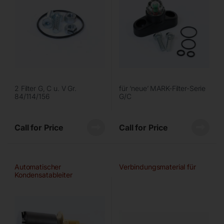
2 Filter G, C u. V Gr.
für ‘neue’ MARK-Filter-Serie
84/114/156
G/C
Call for Price
Call for Price
Automatischer
Verbindungsmaterial für
Kondensatableiter