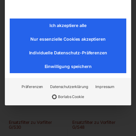
Ich akzeptiere alle
Nur essenzielle Cookies akzeptieren
Individuelle Datenschutz-Präferenzen
Einwilligung speichern
€
108,00
€
120,00
inkl. MwSt.
inkl. MwSt.
Präferenzen
Datenschutzerklärung
Impressum
zzgl.
Versandkosten
zzgl.
Versandkosten
Borlabs Cookie
Lieferzeit:
ca. 2 - 3 Tage
Lieferzeit:
ca. 2 - 3 Tage
Ersatzfilter zu Vorfilter
Ersatzfilter zu Vorfilter
G/S30
G/S48