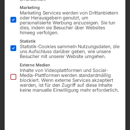
Zeitgesteuerter
Automatischer
Marketing
Kondensatableiter
Kondensatableiter AKA 1/2
Marketing Services werden von Drittanbietern
oder Herausgebern genutzt, um
personalisierte Werbung anzuzeigen. Sie tun
dies, indem sie Besucher über Websites
hinweg verfolgen.
Statistik
Statistik-Cookies sammeln Nutzungsdaten, die
uns Aufschluss darüber geben, wie unsere
Besucher mit unserer Website umgehen.
Externe Medien
Inhalte von Videoplattformen und Social-
Media-Plattformen werden standardmäßig
blockiert. Wenn externe Services akzeptiert
werden, ist für den Zugriff auf diese Inhalte
ZKA 1/2′, 230 Volt
230 Volt ACHTUNG: nötige
keine manuelle Einwilligung mehr erforderlich.
Bodenfreiheit ca. 100 mm!-
nicht bei allen Kompressor
vorhanden (siehe AIS)!
€
144,00
inkl. MwSt.
€
258,00
zzgl.
Versandkosten
Lieferzeit:
ca. 2 - 3 Tage
inkl. MwSt.