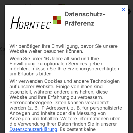
Mit die
0
Datenschutz-
Präferenz
Wir benötigen Ihre Einwilligung, bevor Sie unsere
Start
Drucklufttechnologie
Druckluft-Wartungsgeräte
Website weiter besuchen können.
Wenn Sie unter 16 Jahre alt sind und Ihre
Einwilligung zu optionalen Services geben
möchten, müssen Sie Ihre Erziehungsberechtigten
Druckluft-Wartungsgeräte:
um Erlaubnis bitten.
Zuverlässige
Wir verwenden Cookies und andere Technologien
auf unserer Website. Einige von ihnen sind
Wartungseinheiten für maximale
essenziell, während andere uns helfen, diese
Website und Ihre Erfahrung zu verbessern.
Anlagenverfügbarkeit
Personenbezogene Daten können verarbeitet
werden (z. B. IP-Adressen), z. B. für personalisierte
Anzeigen und Inhalte oder die Messung von
Anzeigen und Inhalten.
Weitere Informationen über
Sie kennen das Problem: Eine ungeplante Störung in
die Verwendung Ihrer Daten finden Sie in unserer
Datenschutzerklärung
.
Es besteht keine
Ihrer Druckluftanlage und schon steht die Produktion