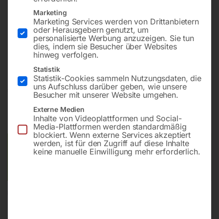
Bohrleistung in Stahl 25 mm
Marketing
Drehzahlbereich 105 – 2900 UpM
Marketing Services werden von Drittanbietern
Drehzahlstufen 8
oder Herausgebern genutzt, um
personalisierte Werbung anzuzeigen. Sie tun
Motorleistung (2-stufig) 900/650 W
dies, indem sie Besucher über Websites
Netzanschluss 400 V
hinweg verfolgen.
Statistik
Statistik-Cookies sammeln Nutzungsdaten, die
uns Aufschluss darüber geben, wie unsere
€
3.330,00
Besucher mit unserer Website umgehen.
Externe Medien
inkl. MwSt.
Kostenloser Versand
Inhalte von Videoplattformen und Social-
Lieferzeit:
ca. 2 - 3 Tage
Media-Plattformen werden standardmäßig
blockiert. Wenn externe Services akzeptiert
werden, ist für den Zugriff auf diese Inhalte
Versandkosten Standard (Österreich):
€
0,00
keine manuelle Einwilligung mehr erforderlich.
Bitte beachten Sie: Die Versandkosten gelten für Österreich.
Andere Länder können abweichen.
In den Warenkorb