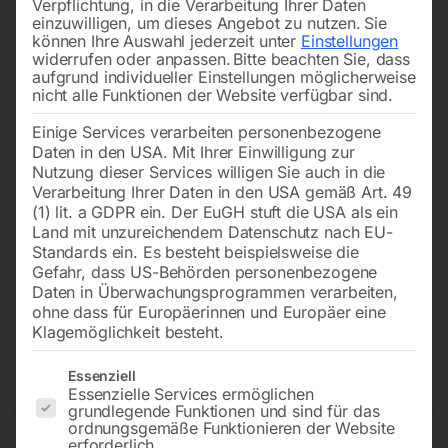
Verpflichtung, in die Verarbeitung Ihrer Daten
einzuwilligen, um dieses Angebot zu nutzen.
Sie
können Ihre Auswahl jederzeit unter
Einstellungen
widerrufen oder anpassen.
Bitte beachten Sie, dass
aufgrund individueller Einstellungen möglicherweise
nicht alle Funktionen der Website verfügbar sind.
Einige Services verarbeiten personenbezogene
Daten in den USA. Mit Ihrer Einwilligung zur
Nutzung dieser Services willigen Sie auch in die
Verarbeitung Ihrer Daten in den USA gemäß Art. 49
(1) lit. a GDPR ein. Der EuGH stuft die USA als ein
Land mit unzureichendem Datenschutz nach EU-
Standards ein. Es besteht beispielsweise die
Gefahr, dass US-Behörden personenbezogene
Daten in Überwachungsprogrammen verarbeiten,
Elmag Getriebe-
ohne dass für Europäerinnen und Europäer eine
Tischbohrmaschine GBM 3/25
Klagemöglichkeit besteht.
TNE – Set
Es folgt eine Liste der Service-Gruppen, für die eine Einwilligun
Essenziell
Essenzielle Services ermöglichen
grundlegende Funktionen und sind für das
ordnungsgemäße Funktionieren der Website
erforderlich.