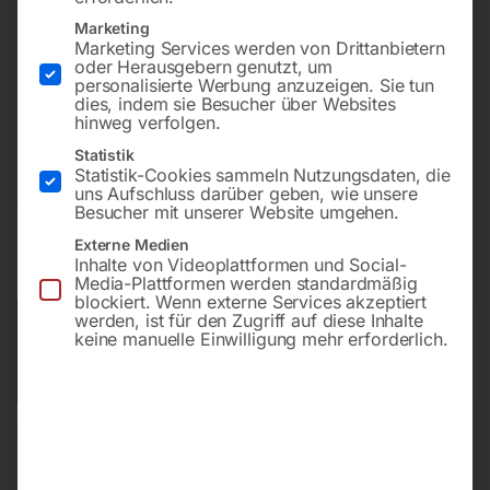
Bohrleistung in Stahl 50 mm
Marketing
Drehzahlbereich 42 – 2050 UpM
Marketing Services werden von Drittanbietern
Drehzahlstufen 12
oder Herausgebern genutzt, um
personalisierte Werbung anzuzeigen. Sie tun
Motorleistung (2-stufig) 2800/2200 W
dies, indem sie Besucher über Websites
Netzanschluss 400 V
hinweg verfolgen.
Statistik
Statistik-Cookies sammeln Nutzungsdaten, die
uns Aufschluss darüber geben, wie unsere
€
10.140,00
Besucher mit unserer Website umgehen.
Externe Medien
inkl. MwSt.
Kostenloser Versand
Inhalte von Videoplattformen und Social-
Lieferzeit:
Versandbereit in KW 33/2026
Media-Plattformen werden standardmäßig
blockiert. Wenn externe Services akzeptiert
werden, ist für den Zugriff auf diese Inhalte
Versandkosten Standard (Österreich):
€
0,00
keine manuelle Einwilligung mehr erforderlich.
Bitte beachten Sie: Die Versandkosten gelten für Österreich.
Andere Länder können abweichen.
In den Warenkorb