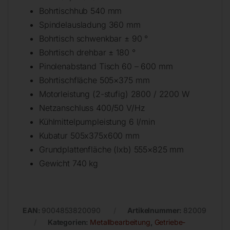
Bohrtischhub 540 mm
Spindelausladung 360 mm
Bohrtisch schwenkbar ± 90 °
Bohrtisch drehbar ± 180 °
Pinolenabstand Tisch 60 – 600 mm
Bohrtischfläche 505×375 mm
Motorleistung (2-stufig) 2800 / 2200 W
Netzanschluss 400/50 V/Hz
Kühlmittelpumpleistung 6 l/min
Kubatur 505x375x600 mm
Grundplattenfläche (lxb) 555×825 mm
Gewicht 740 kg
EAN:
9004853820090
Artikelnummer:
82009
Kategorien:
Metallbearbeitung
,
Getriebe-