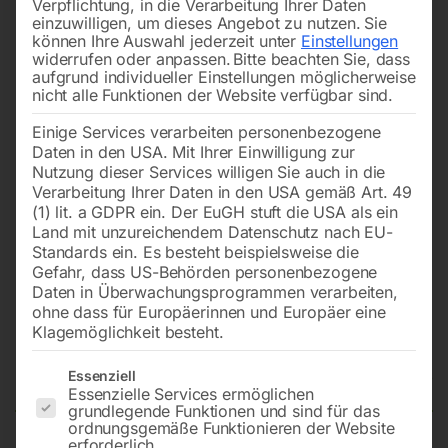
Verpflichtung, in die Verarbeitung Ihrer Daten
einzuwilligen, um dieses Angebot zu nutzen.
Sie
können Ihre Auswahl jederzeit unter
Einstellungen
widerrufen oder anpassen.
Bitte beachten Sie, dass
aufgrund individueller Einstellungen möglicherweise
nicht alle Funktionen der Website verfügbar sind.
Einige Services verarbeiten personenbezogene
Daten in den USA. Mit Ihrer Einwilligung zur
Nutzung dieser Services willigen Sie auch in die
Verarbeitung Ihrer Daten in den USA gemäß Art. 49
(1) lit. a GDPR ein. Der EuGH stuft die USA als ein
Land mit unzureichendem Datenschutz nach EU-
Standards ein. Es besteht beispielsweise die
Gefahr, dass US-Behörden personenbezogene
Daten in Überwachungsprogrammen verarbeiten,
Elmag Getriebe-
ohne dass für Europäerinnen und Europäer eine
Säulenbohrmaschine GBM 4/50
Klagemöglichkeit besteht.
SGA – Set
Es folgt eine Liste der Service-Gruppen, für die eine Einwilligun
Essenziell
Essenzielle Services ermöglichen
grundlegende Funktionen und sind für das
ordnungsgemäße Funktionieren der Website
erforderlich.