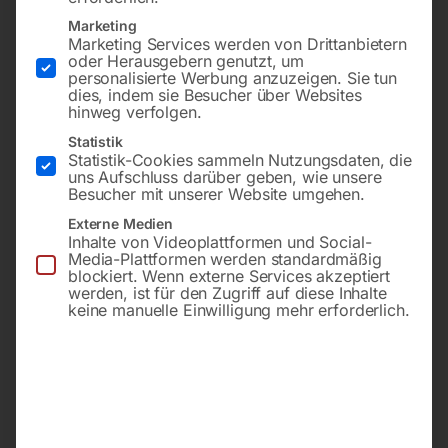
Marketing
Marketing Services werden von Drittanbietern
oder Herausgebern genutzt, um
personalisierte Werbung anzuzeigen. Sie tun
dies, indem sie Besucher über Websites
hinweg verfolgen.
Statistik
Statistik-Cookies sammeln Nutzungsdaten, die
uns Aufschluss darüber geben, wie unsere
Besucher mit unserer Website umgehen.
Einsatzbereich innen
Einsatzbereich innen
Höhe 1000 mm
Höhe 1000 mm
Externe Medien
Breite 1000 mm
Breite 1500 mm
Inhalte von Videoplattformen und Social-
Rohrdurchmesser 40 mm
Rohrdurchmesser 40 mm
Media-Plattformen werden standardmäßig
Materialstärke 1,5 mm
Materialstärke 1,5 mm
blockiert. Wenn externe Services akzeptiert
Befestigung zum
Befestigung zum
werden, ist für den Zugriff auf diese Inhalte
Aufdübeln
Aufdübeln
keine manuelle Einwilligung mehr erforderlich.
€
156,00
€
198,00
inkl. MwSt.
inkl. MwSt.
zzgl.
Versandkosten
zzgl.
Versandkosten
Lieferzeit:
ca. 5 - 10
Lieferzeit:
ca. 5 - 10
Werktage
Werktage