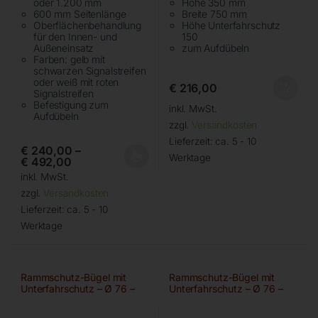
oder 1.200 mm
Höhe 350 mm
600 mm Seitenlänge
Breite 750 mm
Oberflächenbehandlung
Höhe Unterfahrschutz
für den Innen- und
150
Außeneinsatz
zum Aufdübeln
Farben: gelb mit
schwarzen Signalstreifen
oder weiß mit roten
€
216,00
Signalstreifen
Befestigung zum
inkl. MwSt.
Aufdübeln
zzgl.
Versandkosten
Lieferzeit:
ca. 5 - 10
€
240,00
–
Werktage
€
492,00
inkl. MwSt.
zzgl.
Versandkosten
Lieferzeit:
ca. 5 - 10
Werktage
Rammschutz-Bügel mit
Rammschutz-Bügel mit
Unterfahrschutz – Ø 76 –
Unterfahrschutz – Ø 76 –
1000 mm
750 mm