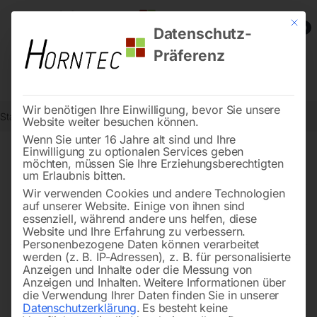
Mit die
0
Datenschutz-
Präferenz
Wir benötigen Ihre Einwilligung, bevor Sie unsere
Start
Stadtmobiliar
Rammschutz
Website weiter besuchen können.
Wenn Sie unter 16 Jahre alt sind und Ihre
Einwilligung zu optionalen Services geben
möchten, müssen Sie Ihre Erziehungsberechtigten
Rammschutz – Robuster
um Erlaubnis bitten.
Schutz für Lager und
Wir verwenden Cookies und andere Technologien
auf unserer Website. Einige von ihnen sind
Fertigungsbereiche
essenziell, während andere uns helfen, diese
Website und Ihre Erfahrung zu verbessern.
Personenbezogene Daten können verarbeitet
werden (z. B. IP-Adressen), z. B. für personalisierte
Anzeigen und Inhalte oder die Messung von
Der BLACK BULL Rammschutz überzeugt durch
Anzeigen und Inhalten.
Weitere Informationen über
bewährte
Schutzbügel
, –
Poller
,
Geländer
und
Planken
.
die Verwendung Ihrer Daten finden Sie in unserer
Datenschutzerklärung
.
Es besteht keine
Dank robuster Qualität und auffälligen Signalfarben