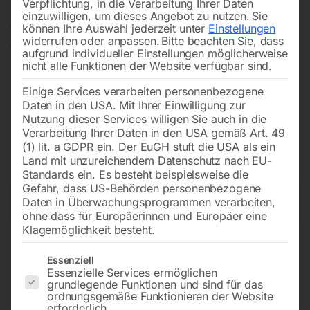
Verpflichtung, in die Verarbeitung Ihrer Daten
bieten unsere modularen Systeme optimalen Schutz für
einzuwilligen, um dieses Angebot zu nutzen.
Sie
können Ihre Auswahl jederzeit unter
Einstellungen
Warenlager, Maschinenhallen und Fertigungsanlagen.
widerrufen oder anpassen.
Bitte beachten Sie, dass
Wählen Sie aus einer Vielzahl an
Rammschutzbügeln
–
aufgrund individueller Einstellungen möglicherweise
nicht alle Funktionen der Website verfügbar sind.
inklusive abnehmbarer Varianten mit Stapler-
Unterfahrschutz – oder entscheiden Sie sich für
Einige Services verarbeiten personenbezogene
individuell erweiterbare Geländer und Planken. So
Daten in den USA. Mit Ihrer Einwilligung zur
Nutzung dieser Services willigen Sie auch in die
sichern Sie Ihre Mitarbeiter und Ihr Inventar zuverlässig
Verarbeitung Ihrer Daten in den USA gemäß Art. 49
gegen Anfahrtsschäden.
(1) lit. a GDPR ein. Der EuGH stuft die USA als ein
Land mit unzureichendem Datenschutz nach EU-
Standards ein. Es besteht beispielsweise die
Gefahr, dass US-Behörden personenbezogene
→
Daten in Überwachungsprogrammen verarbeiten,
of 3
Filters
ohne dass für Europäerinnen und Europäer eine
Klagemöglichkeit besteht.
MORION Schutzbügel
MORION Schutzbügel
Es folgt eine Liste der Service-Gruppen, für die eine Einwilligun
Essenziell
Small 1000 mm
Small 1500 mm
Essenzielle Services ermöglichen
grundlegende Funktionen und sind für das
ordnungsgemäße Funktionieren der Website
erforderlich.