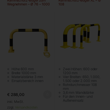
Rammschutz-Bügel zum
Rammschutz-Bügel XL – Ø
Wegnehmen – Ø 76 – 1000
108
mm
Höhe 600 mm
Zwei Höhen: 600 oder
Breite 1000 mm
1200 mm
Materialstärke 3 mm
Vier Breiten: 650, 1.000,
Einsatzbereich innen
1.500 oder 2.000 mm
Rohrdurchmesser 108
mm
3,6 mm Wandstärke
€
288,00
Für den Innen- und
Außeneinsatz
inkl. MwSt.
zzgl.
Versandkosten