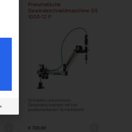
Pneumatische
ne GS
Gewindeschneidmaschine GS
1000-12 P
Schnelles und präzises
Gewindeschneiden mit frei
e
positionierbarem Schwenkarm
€
720,00