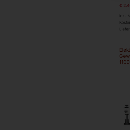
€
2.4
inkl. 
Koste
Liefer
Elek
Gew
1100