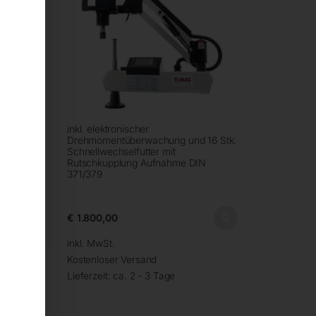
inkl. elektronischer
14 Stk.
Drehmomentüberwachung und 16 Stk.
Schnellwechselfutter mit
N
Rutschkupplung Aufnahme DIN
371/379
€
1.800,00
inkl. MwSt.
Kostenloser Versand
Lieferzeit:
ca. 2 - 3 Tage