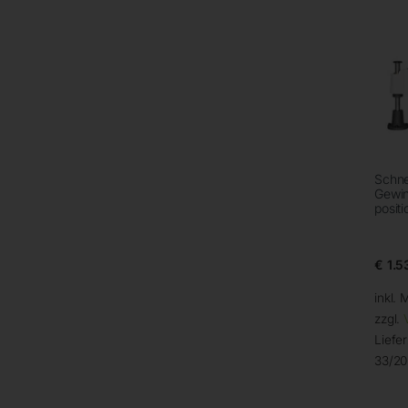
Schne
Gewin
posit
€
1.5
inkl. 
zzgl.
Liefer
33/2