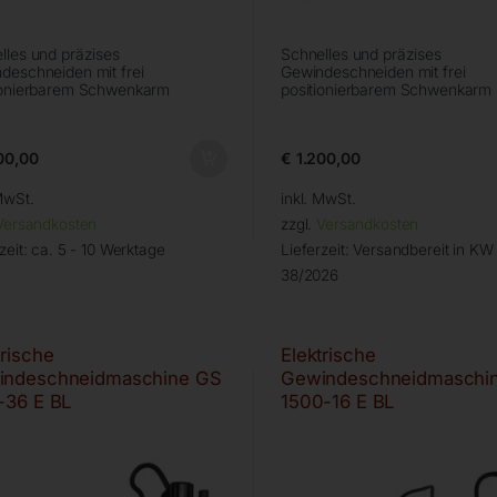
lles und präzises
Schnelles und präzises
deschneiden mit frei
Gewindeschneiden mit frei
ionierbarem Schwenkarm
positionierbarem Schwenkarm
00,00
€
1.200,00
MwSt.
inkl. MwSt.
Versandkosten
zzgl.
Versandkosten
zeit:
ca. 5 - 10 Werktage
Lieferzeit:
Versandbereit in KW
38/2026
trische
Elektrische
indeschneidmaschine GS
Gewindeschneidmaschi
-36 E BL
1500-16 E BL