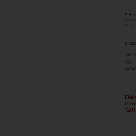
Schne
Gewin
posit
€
1.2
inkl. 
zzgl.
Liefer
Elek
Gew
1201