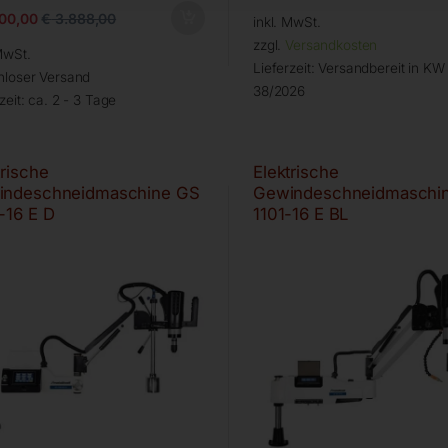
00,00
€
3.888,00
inkl. MwSt.
zzgl.
Versandkosten
MwSt.
Lieferzeit:
Versandbereit in KW
nloser Versand
38/2026
zeit:
ca. 2 - 3 Tage
trische
Elektrische
indeschneidmaschine GS
Gewindeschneidmaschi
-16 E D
1101-16 E BL