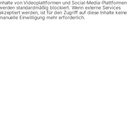
Inhalte von Videoplattformen und Social-Media-Plattformen
werden standardmäßig blockiert. Wenn externe Services
akzeptiert werden, ist für den Zugriff auf diese Inhalte keine
endegetriebe zum
Für Lochsägen mit
manuelle Einwilligung mehr erforderlich.
parenden, präzisen Schneiden
Schnellspannsystem und niedr
ewinden in Bohrlöchern
Bauhöhe
,00
€
1.080,00
MwSt.
inkl. MwSt.
Versandkosten
zzgl.
Versandkosten
zeit:
ca. 5 - 10 Werktage
Lieferzeit:
ca. 5 - 10 Werktage
albohrmaschine OPTIdrill
EGM 316 Gewindeschne
8S
M3 – M16