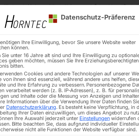
s Kärnten
Markenqualität
Lieferung nach Österreich und Deutsch
Datenschutz-Präferenz
enötigen Ihre Einwilligung, bevor Sie unsere Website weiter
chen können.
Reinigung
Schweißen
Stadtmobiliar
Stein
Sie unter 16 Jahre alt sind und Ihre Einwilligung zu optional
ces geben möchten, müssen Sie Ihre Erziehungsberechtigte
bnis bitten.
erwenden Cookies und andere Technologien auf unserer Web
e von ihnen sind essenziell, während andere uns helfen, dies
ohr- und Fräsmaschinen – Kraft trifft
te und Ihre Erfahrung zu verbessern.
Personenbezogene Da
n verarbeitet werden (z. B. IP-Adressen), z. B. für personalis
gen und Inhalte oder die Messung von Anzeigen und Inhalte
re Informationen über die Verwendung Ihrer Daten finden Sie
feine Arbeiten oder schwere Zerspanung: Mit den
Bohr- und 
rer
Datenschutzerklärung
.
Es besteht keine Verpflichtung, in 
beitung Ihrer Daten einzuwilligen, um dieses Angebot zu nut
attet. Von kompakten Getriebe-
Fräsmaschinen
bis hin zu lei
önnen Ihre Auswahl jederzeit unter
Einstellungen
widerrufen 
kstatt die passende Lösung. Mit Antriebsleistungen von 600 
ssen.
Bitte beachten Sie, dass aufgrund individueller Einstell
cherweise nicht alle Funktionen der Website verfügbar sind.
sanzeigen arbeiten Sie präzise und effizient. Besonders prak
- und Horizontalbetrieb umrüsten. Ideal für Einzelteile und Se