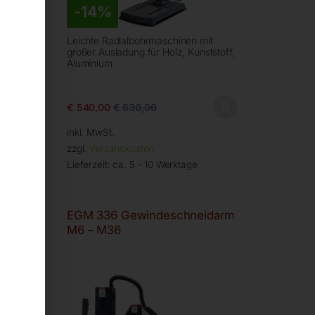
-
14%
Leichte Radialbohrmaschinen mit
iger
großer Ausladung für Holz, Kunststoff,
Aluminium
€
540,00
€
630,00
inkl. MwSt.
zzgl.
Versandkosten
Lieferzeit:
ca. 5 - 10 Werktage
idarm
EGM 336 Gewindeschneidarm
M6 – M36