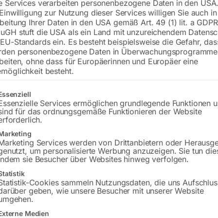
e Services verarbeiten personenbezogene Daten in den USA.
 Einwilligung zur Nutzung dieser Services willigen Sie auch in
chte Bedienung und echte Zuverlässigkeit – für saubere Erge
beitung Ihrer Daten in den USA gemäß Art. 49 (1) lit. a GDPR
uGH stuft die USA als ein Land mit unzureichendem Datensc
EU-Standards ein. Es besteht beispielsweise die Gefahr, da
rden personenbezogene Daten in Überwachungsprogramme
beiten, ohne dass für Europäerinnen und Europäer eine
möglichkeit besteht.
trischer
Rohrbohrmaschine RB 1
gt eine Liste der Service-Gruppen, für die eine Einwilligung erteilt w
Essenziell
ndeschneider GS 18
Essenzielle Services ermöglichen grundlegende Funktionen 
sind für das ordnungsgemäße Funktionieren der Website
erforderlich.
Marketing
Marketing Services werden von Drittanbietern oder Herausg
genutzt, um personalisierte Werbung anzuzeigen. Sie tun die
indem sie Besucher über Websites hinweg verfolgen.
Statistik
Statistik-Cookies sammeln Nutzungsdaten, die uns Aufschlus
darüber geben, wie unsere Besucher mit unserer Website
umgehen.
Externe Medien