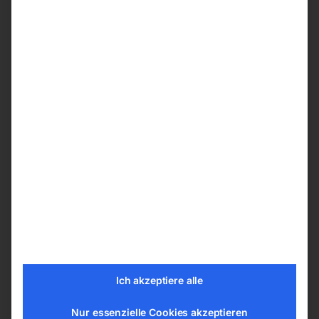
Linkslauf sowie der Mikrovorschub für hohe
Flexibilität in Werkstatt, Ausbildung und
professioneller Fertigung.
Serienausstattung
Schnellspannbohrfutter B 16, 1-16 mm
Kegeldorn MK 4 / B 16, IG M16
Reduzierhülse MK 4 / MK 3
Reduzierhülse MK 4 / MK 2
Anzugsspindel M16
Werkzeugsatz
Bedienungsanleitung / CE
Details
Ich akzeptiere alle
Planfräsen – Schaftfräsen – Bohren
Nur essenzielle Cookies akzeptieren