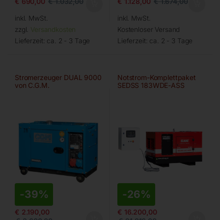
€
690,00
€
1.032,00
€
1.128,00
€
1.674,00
inkl. MwSt.
inkl. MwSt.
zzgl.
Versandkosten
Kostenloser Versand
Lieferzeit:
ca. 2 - 3 Tage
Lieferzeit:
ca. 2 - 3 Tage
Stromerzeuger DUAL 9000
Notstrom-Komplettpaket
von C.G.M.
SEDSS 183WDE-ASS
-
39%
-
26%
€
2.190,00
€
16.200,00