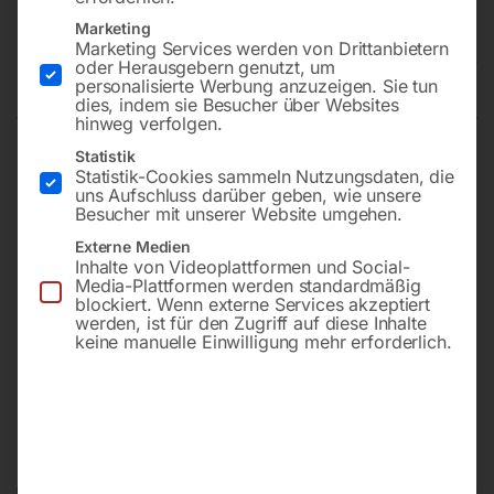
Elmag Getriebe Fräs- und
Marketing
Marketing Services werden von Drittanbietern
Bohrmaschine MFB 45 TGV
oder Herausgebern genutzt, um
personalisierte Werbung anzuzeigen. Sie tun
dies, indem sie Besucher über Websites
hinweg verfolgen.
Statistik
Bohrleistung in Stahl 45 mm
Statistik-Cookies sammeln Nutzungsdaten, die
uns Aufschluss darüber geben, wie unsere
Drehzahlbereich 1 75-1600 UpM
Besucher mit unserer Website umgehen.
Drehzahlbereich 2 150-3200 UpM
Externe Medien
Drehzahlstufen 12
Inhalte von Videoplattformen und Social-
Motorleistung 1100 W
Media-Plattformen werden standardmäßig
blockiert. Wenn externe Services akzeptiert
Netzanschluss 400 V
werden, ist für den Zugriff auf diese Inhalte
keine manuelle Einwilligung mehr erforderlich.
€
3.660,00
€
5.166,00
inkl. MwSt.
Kostenloser Versand
Lieferzeit:
ca. 2 - 3 Tage