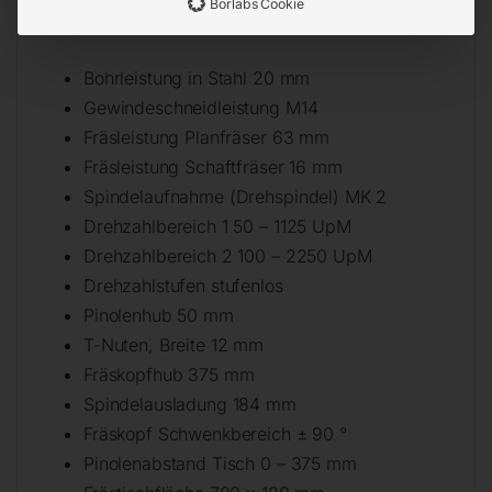
Borlabs Cookie
Technische Daten
Bohrleistung in Stahl 20 mm
Gewindeschneidleistung M14
Fräsleistung Planfräser 63 mm
Fräsleistung Schaftfräser 16 mm
Spindelaufnahme (Drehspindel) MK 2
Drehzahlbereich 1 50 – 1125 UpM
Drehzahlbereich 2 100 – 2250 UpM
Drehzahlstufen stufenlos
Pinolenhub 50 mm
T-Nuten, Breite 12 mm
Fräskopfhub 375 mm
Spindelausladung 184 mm
Fräskopf Schwenkbereich ± 90 °
Pinolenabstand Tisch 0 – 375 mm