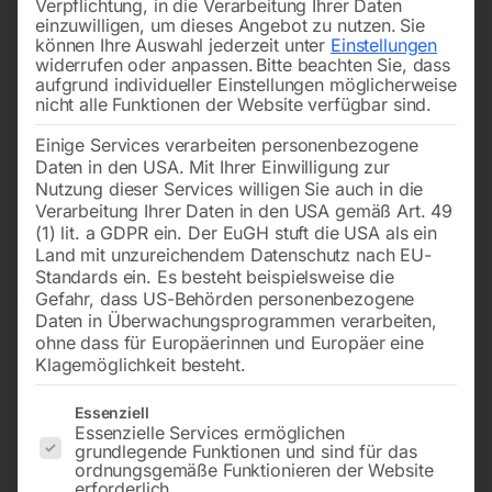
Verpflichtung, in die Verarbeitung Ihrer Daten
einzuwilligen, um dieses Angebot zu nutzen.
Sie
können Ihre Auswahl jederzeit unter
Einstellungen
widerrufen oder anpassen.
Bitte beachten Sie, dass
aufgrund individueller Einstellungen möglicherweise
nicht alle Funktionen der Website verfügbar sind.
Einige Services verarbeiten personenbezogene
Daten in den USA. Mit Ihrer Einwilligung zur
Nutzung dieser Services willigen Sie auch in die
Verarbeitung Ihrer Daten in den USA gemäß Art. 49
(1) lit. a GDPR ein. Der EuGH stuft die USA als ein
Land mit unzureichendem Datenschutz nach EU-
Standards ein. Es besteht beispielsweise die
Gefahr, dass US-Behörden personenbezogene
Daten in Überwachungsprogrammen verarbeiten,
ohne dass für Europäerinnen und Europäer eine
Klagemöglichkeit besteht.
Es folgt eine Liste der Service-Gruppen, für die eine Einwilligun
Essenziell
Essenzielle Services ermöglichen
grundlegende Funktionen und sind für das
Elmag Getriebe Fräs- und
ordnungsgemäße Funktionieren der Website
erforderlich.