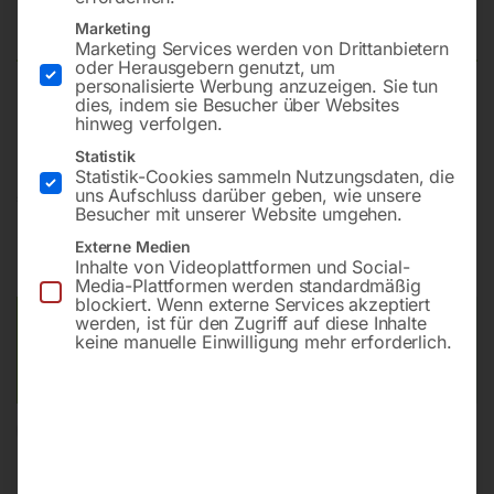
Bohrmaschine MFB 20-L Vario
Marketing
Marketing Services werden von Drittanbietern
oder Herausgebern genutzt, um
personalisierte Werbung anzuzeigen. Sie tun
dies, indem sie Besucher über Websites
Bohrleistung in Stahl 20 mm
hinweg verfolgen.
Statistik
Statistik-Cookies sammeln Nutzungsdaten, die
uns Aufschluss darüber geben, wie unsere
€
2.550,00
Besucher mit unserer Website umgehen.
inkl. MwSt.
Kostenloser Versand
Externe Medien
Inhalte von Videoplattformen und Social-
Lieferzeit:
ca. 2 - 3 Tage
Media-Plattformen werden standardmäßig
blockiert. Wenn externe Services akzeptiert
werden, ist für den Zugriff auf diese Inhalte
Versandkosten Standard (Österreich):
€
0,00
keine manuelle Einwilligung mehr erforderlich.
Bitte beachten Sie: Die Versandkosten gelten für Österreich.
Andere Länder können abweichen.
In den Warenkorb