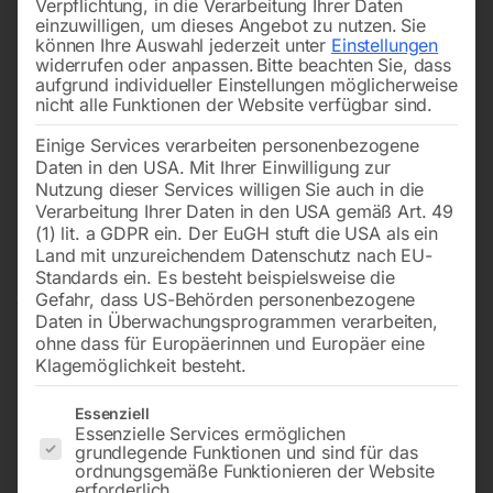
Verpflichtung, in die Verarbeitung Ihrer Daten
einzuwilligen, um dieses Angebot zu nutzen.
Sie
können Ihre Auswahl jederzeit unter
Einstellungen
widerrufen oder anpassen.
Bitte beachten Sie, dass
aufgrund individueller Einstellungen möglicherweise
nicht alle Funktionen der Website verfügbar sind.
Einige Services verarbeiten personenbezogene
Daten in den USA. Mit Ihrer Einwilligung zur
Nutzung dieser Services willigen Sie auch in die
Verarbeitung Ihrer Daten in den USA gemäß Art. 49
(1) lit. a GDPR ein. Der EuGH stuft die USA als ein
Land mit unzureichendem Datenschutz nach EU-
Standards ein. Es besteht beispielsweise die
Gefahr, dass US-Behörden personenbezogene
Daten in Überwachungsprogrammen verarbeiten,
ohne dass für Europäerinnen und Europäer eine
Klagemöglichkeit besteht.
Es folgt eine Liste der Service-Gruppen, für die eine Einwilligun
Essenziell
Essenzielle Services ermöglichen
grundlegende Funktionen und sind für das
Elmag Getriebe Fräs- und
ordnungsgemäße Funktionieren der Website
erforderlich.