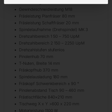
Bohrleistung in Stahl 30 mm
Gewindeschneidleistung M18
Fräsleistung Planfräser 80 mm
Fräsleistung Schaftfräser 20 mm
Spindelaufnahme (Drehspindel) MK 3
Drehzahlbereich 1 50 – 750 UpM
Drehzahlbereich 2 150 – 2250 UpM
Drehzahlstufen stufenlos
Pinolenhub 70 mm
T-Nuten, Breite 14 mm
Fräskopfhub 370 mm
Spindelausladung 180 mm
Fräskopf Schwenkbereich ± 90 °
Pinolenabstand Tisch 90 – 460 mm
Frästischfläche 840×210 mm
Tischweg X x Y >600 x 220 mm
Motorleistung 1100 W