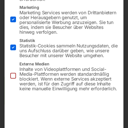
Bohrmaschine MFB 30-L Vario
Marketing
Marketing Services werden von Drittanbietern
oder Herausgebern genutzt, um
personalisierte Werbung anzuzeigen. Sie tun
dies, indem sie Besucher über Websites
Bohrleistung in Stahl 30 mm
hinweg verfolgen.
Statistik
Statistik-Cookies sammeln Nutzungsdaten, die
uns Aufschluss darüber geben, wie unsere
€
3.780,00
Besucher mit unserer Website umgehen.
inkl. MwSt.
Kostenloser Versand
Externe Medien
Inhalte von Videoplattformen und Social-
Lieferzeit:
ca. 2 - 3 Tage
Media-Plattformen werden standardmäßig
blockiert. Wenn externe Services akzeptiert
werden, ist für den Zugriff auf diese Inhalte
Versandkosten Standard (Österreich):
€
0,00
keine manuelle Einwilligung mehr erforderlich.
Bitte beachten Sie: Die Versandkosten gelten für Österreich.
Andere Länder können abweichen.
In den Warenkorb