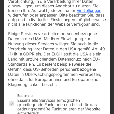
Verpflichtung, in die Verarbeitung Ihrer Daten
einzuwilligen, um dieses Angebot zu nutzen.
Sie
können Ihre Auswahl jederzeit unter
Einstellungen
widerrufen oder anpassen.
Bitte beachten Sie, dass
aufgrund individueller Einstellungen möglicherweise
nicht alle Funktionen der Website verfügbar sind.
Einige Services verarbeiten personenbezogene
Daten in den USA. Mit Ihrer Einwilligung zur
Nutzung dieser Services willigen Sie auch in die
Verarbeitung Ihrer Daten in den USA gemäß Art. 49
(1) lit. a GDPR ein. Der EuGH stuft die USA als ein
Land mit unzureichendem Datenschutz nach EU-
Standards ein. Es besteht beispielsweise die
Gefahr, dass US-Behörden personenbezogene
Daten in Überwachungsprogrammen verarbeiten,
ohne dass für Europäerinnen und Europäer eine
Klagemöglichkeit besteht.
Elektrische
Es folgt eine Liste der Service-Gruppen, für die eine Einwilligun
Essenziell
Gewindeschneidmaschine GS
Essenzielle Services ermöglichen
grundlegende Funktionen und sind für das
1200-36 E
ordnungsgemäße Funktionieren der Website
erforderlich.