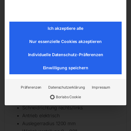
Automatischer Modus: Nach Erreichen der
eingestellten Schneidtiefe wechselt die
Maschine automatisch vom Vor- in den
Rücklauf – Ideal für das Gewindeschneiden
Ich akzeptiere alle
von mehreren Sacklöchern
Unterbau mit Aufspanntisch und Fahrwerk
Nur essenzielle Cookies akzeptieren
im Zubehör erhältlich
Individuelle Datenschutz-Präferenzen
Technische Details
Einwilligung speichern
Gewindebohrungen bei 400 N/mm² M6 –
M36
Präferenzen
Datenschutzerklärung
Impressum
Drehzahl max. 156 min¯¹
Borlabs Cookie
Schalldruckpegel Lp 73 dB(A)
Schneidrichtung rechts/links
Antrieb elektrisch
Auslegerradius 1200 mm