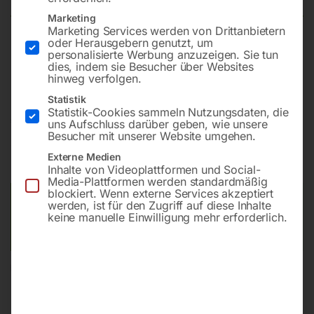
Marketing
Marketing Services werden von Drittanbietern
oder Herausgebern genutzt, um
Schnelles und präzises Gewindeschneiden mit frei
personalisierte Werbung anzuzeigen. Sie tun
dies, indem sie Besucher über Websites
positionierbarem Schwenkarm
hinweg verfolgen.
Statistik
Statistik-Cookies sammeln Nutzungsdaten, die
€
1.320,00
uns Aufschluss darüber geben, wie unsere
Besucher mit unserer Website umgehen.
inkl. MwSt.
zzgl.
Versandkosten
Externe Medien
Lieferzeit:
Versandbereit in KW 33/2026
Inhalte von Videoplattformen und Social-
Media-Plattformen werden standardmäßig
blockiert. Wenn externe Services akzeptiert
Versandkosten Standard (Österreich):
€
40,00
werden, ist für den Zugriff auf diese Inhalte
keine manuelle Einwilligung mehr erforderlich.
Bitte beachten Sie: Die Versandkosten gelten für Österreich.
Andere Länder können abweichen.
In den Warenkorb