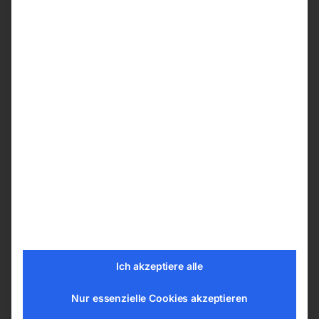
Gewindeschneidmaschine GS
1000-12 P
Maschinenkopf von 0 bis 90 Grad
schwenkbar
Schnellwechseleinsatz mit Rutschkupplung
für sicheres Gewindeschneiden ohne
Bruchgefahr
Rechts-Links-Lauf am Maschinenkopf
wählbar
Manometer und Arbeitsdruckregler am
Schwenkarm gut erreichbar
Unterbau mit Aufspanntisch und Fahrwerk
im Zubehör erhältlich
Ich akzeptiere alle
Technische Details
Nur essenzielle Cookies akzeptieren