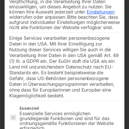
Verpflichtung, in die Verarbeitung Ihrer Daten
einzuwilligen, um dieses Angebot zu nutzen.
Sie
können Ihre Auswahl jederzeit unter
Einstellungen
widerrufen oder anpassen.
Bitte beachten Sie, dass
aufgrund individueller Einstellungen möglicherweise
nicht alle Funktionen der Website verfügbar sind.
Einige Services verarbeiten personenbezogene
Daten in den USA. Mit Ihrer Einwilligung zur
Nutzung dieser Services willigen Sie auch in die
Verarbeitung Ihrer Daten in den USA gemäß Art. 49
(1) lit. a GDPR ein. Der EuGH stuft die USA als ein
Land mit unzureichendem Datenschutz nach EU-
Standards ein. Es besteht beispielsweise die
Gefahr, dass US-Behörden personenbezogene
Daten in Überwachungsprogrammen verarbeiten,
ohne dass für Europäerinnen und Europäer eine
Klagemöglichkeit besteht.
Pneumatische
Es folgt eine Liste der Service-Gruppen, für die eine Einwilligun
Essenziell
Gewindeschneidmaschine GS
Essenzielle Services ermöglichen
grundlegende Funktionen und sind für das
1000-12 P
ordnungsgemäße Funktionieren der Website
erforderlich.