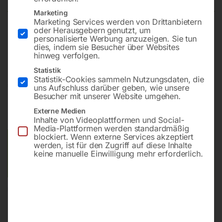
Marketing
Marketing Services werden von Drittanbietern
oder Herausgebern genutzt, um
Schnelles und präzises Gewindeschneiden mit frei
personalisierte Werbung anzuzeigen. Sie tun
dies, indem sie Besucher über Websites
positionierbarem Schwenkarm
hinweg verfolgen.
Statistik
Statistik-Cookies sammeln Nutzungsdaten, die
€
720,00
uns Aufschluss darüber geben, wie unsere
Besucher mit unserer Website umgehen.
inkl. MwSt.
zzgl.
Versandkosten
Externe Medien
Lieferzeit:
ca. 5 - 10 Werktage
Inhalte von Videoplattformen und Social-
Media-Plattformen werden standardmäßig
blockiert. Wenn externe Services akzeptiert
Versandkosten Standard (Österreich):
€
40,00
werden, ist für den Zugriff auf diese Inhalte
keine manuelle Einwilligung mehr erforderlich.
Bitte beachten Sie: Die Versandkosten gelten für Österreich.
Andere Länder können abweichen.
In den Warenkorb