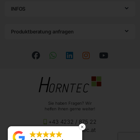
INFOS
Produktberatung anfragen
Sie haben Fragen? Wir
helfen Ihnen gerne weiter!
+43 4232 / 875 22
office@horntec.at