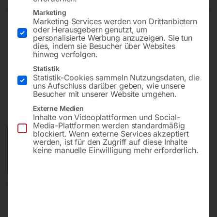
Marketing
Marketing Services werden von Drittanbietern
oder Herausgebern genutzt, um
Schnelles und präzises Gewindeschneiden mit frei
personalisierte Werbung anzuzeigen. Sie tun
dies, indem sie Besucher über Websites
positionierbarem Schwenkarm
hinweg verfolgen.
Statistik
Statistik-Cookies sammeln Nutzungsdaten, die
€
1.680,00
uns Aufschluss darüber geben, wie unsere
Besucher mit unserer Website umgehen.
inkl. MwSt.
zzgl.
Versandkosten
Externe Medien
Lieferzeit:
Versandbereit in KW 36/2026
Inhalte von Videoplattformen und Social-
Media-Plattformen werden standardmäßig
blockiert. Wenn externe Services akzeptiert
Versandkosten Standard (Österreich):
€
40,00
werden, ist für den Zugriff auf diese Inhalte
keine manuelle Einwilligung mehr erforderlich.
Bitte beachten Sie: Die Versandkosten gelten für Österreich.
Andere Länder können abweichen.
In den Warenkorb