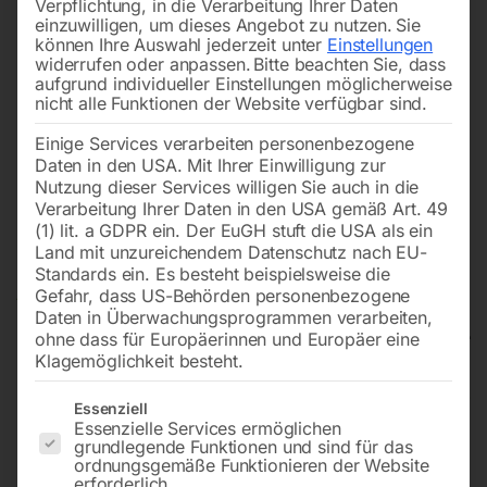
Verpflichtung, in die Verarbeitung Ihrer Daten
einzuwilligen, um dieses Angebot zu nutzen.
Sie
können Ihre Auswahl jederzeit unter
Einstellungen
widerrufen oder anpassen.
Bitte beachten Sie, dass
aufgrund individueller Einstellungen möglicherweise
nicht alle Funktionen der Website verfügbar sind.
Einige Services verarbeiten personenbezogene
Daten in den USA. Mit Ihrer Einwilligung zur
Nutzung dieser Services willigen Sie auch in die
Verarbeitung Ihrer Daten in den USA gemäß Art. 49
(1) lit. a GDPR ein. Der EuGH stuft die USA als ein
Land mit unzureichendem Datenschutz nach EU-
Standards ein. Es besteht beispielsweise die
Gefahr, dass US-Behörden personenbezogene
Daten in Überwachungsprogrammen verarbeiten,
ohne dass für Europäerinnen und Europäer eine
Klagemöglichkeit besteht.
Elektrische
Es folgt eine Liste der Service-Gruppen, für die eine Einwilligun
Essenziell
Gewindeschneidmaschine GS
Essenzielle Services ermöglichen
grundlegende Funktionen und sind für das
1700-36 E BL
ordnungsgemäße Funktionieren der Website
erforderlich.