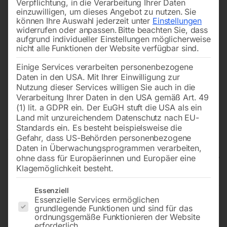
Verpflichtung, in die Verarbeitung Ihrer Daten
einzuwilligen, um dieses Angebot zu nutzen.
Sie
können Ihre Auswahl jederzeit unter
Einstellungen
widerrufen oder anpassen.
Bitte beachten Sie, dass
aufgrund individueller Einstellungen möglicherweise
nicht alle Funktionen der Website verfügbar sind.
Einige Services verarbeiten personenbezogene
Daten in den USA. Mit Ihrer Einwilligung zur
Nutzung dieser Services willigen Sie auch in die
Verarbeitung Ihrer Daten in den USA gemäß Art. 49
(1) lit. a GDPR ein. Der EuGH stuft die USA als ein
Land mit unzureichendem Datenschutz nach EU-
Standards ein. Es besteht beispielsweise die
Gefahr, dass US-Behörden personenbezogene
Daten in Überwachungsprogrammen verarbeiten,
ohne dass für Europäerinnen und Europäer eine
Klagemöglichkeit besteht.
Elektrische
Es folgt eine Liste der Service-Gruppen, für die eine Einwilligun
Essenziell
Gewindeschneidmaschine GS
Essenzielle Services ermöglichen
grundlegende Funktionen und sind für das
1500-16 E BL
ordnungsgemäße Funktionieren der Website
erforderlich.