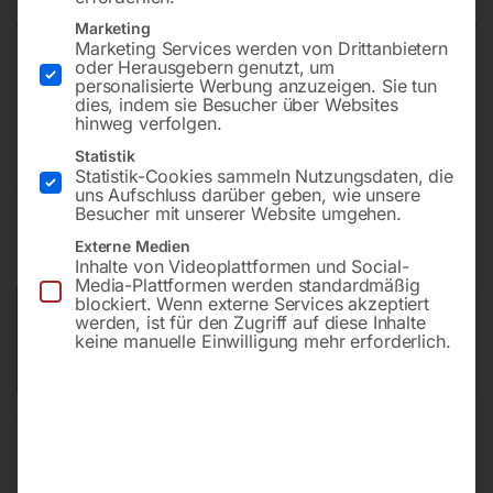
Marketing
Marketing Services werden von Drittanbietern
oder Herausgebern genutzt, um
Schnelles und präzises Gewindeschneiden mit frei
personalisierte Werbung anzuzeigen. Sie tun
dies, indem sie Besucher über Websites
positionierbarem Schwenkarm
hinweg verfolgen.
Statistik
Statistik-Cookies sammeln Nutzungsdaten, die
€
1.320,00
uns Aufschluss darüber geben, wie unsere
Besucher mit unserer Website umgehen.
inkl. MwSt.
zzgl.
Versandkosten
Externe Medien
Lieferzeit:
Versandbereit in KW 33/2026
Inhalte von Videoplattformen und Social-
Media-Plattformen werden standardmäßig
blockiert. Wenn externe Services akzeptiert
Versandkosten Standard (Österreich):
€
40,00
werden, ist für den Zugriff auf diese Inhalte
keine manuelle Einwilligung mehr erforderlich.
Bitte beachten Sie: Die Versandkosten gelten für Österreich.
Andere Länder können abweichen.
In den Warenkorb