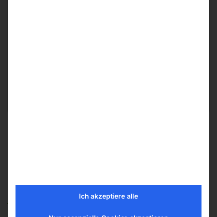
€
510,00
€
54,00
Ablaufschlauch 25 mm x 7 m
-
€
564,00
for
2
item(s)
Add all to cart
Das könnte dir auch gefallen …
Ich akzeptiere alle