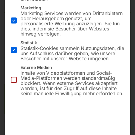
5548
Marketing
Marketing Services werden von Drittanbietern
oder Herausgebern genutzt, um
personalisierte Werbung anzuzeigen. Sie tun
Intelligente Pumpe mit automatischer
dies, indem sie Besucher über Websites
hinweg verfolgen.
Leistungsregulierung
Statistik
Statistik-Cookies sammeln Nutzungsdaten, die
uns Aufschluss darüber geben, wie unsere
€
510,00
Besucher mit unserer Website umgehen.
€
822,00
Externe Medien
inkl. MwSt.
zzgl.
Versandkosten
Inhalte von Videoplattformen und Social-
Lieferzeit:
ca. 5 - 10 Werktage
Media-Plattformen werden standardmäßig
blockiert. Wenn externe Services akzeptiert
werden, ist für den Zugriff auf diese Inhalte
Versandkosten Standard (Österreich):
€
20,00
keine manuelle Einwilligung mehr erforderlich.
Bitte beachten Sie: Die Versandkosten gelten für Österreich.
Andere Länder können abweichen.
In den Warenkorb