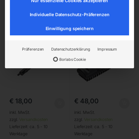
Nur essenzielle Cookies akzeptieren
Verlängerungsrohr 480 mm
Bodendüse
Individuelle Datenschutz-Präferenzen
Einwilligung speichern
Präferenzen
Datenschutzerklärung
Impressum
Borlabs Cookie
€
18,00
€
48,00
inkl. MwSt.
inkl. MwSt.
zzgl.
Versandkosten
zzgl.
Versandkosten
Lieferzeit:
ca. 5 - 10
Lieferzeit:
ca. 5 - 10
Werktage
Werktage