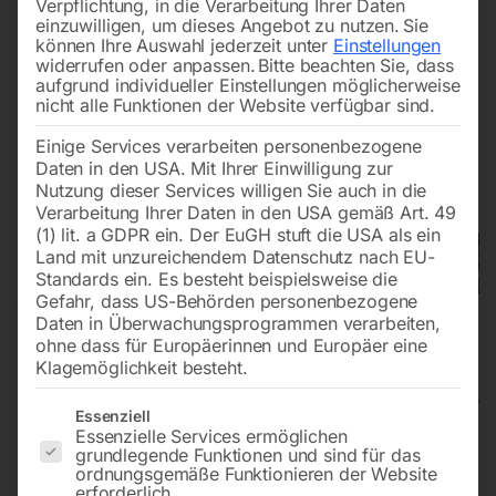
Verpflichtung, in die Verarbeitung Ihrer Daten
einzuwilligen, um dieses Angebot zu nutzen.
Sie
können Ihre Auswahl jederzeit unter
Einstellungen
widerrufen oder anpassen.
Bitte beachten Sie, dass
aufgrund individueller Einstellungen möglicherweise
nicht alle Funktionen der Website verfügbar sind.
Einige Services verarbeiten personenbezogene
Daten in den USA. Mit Ihrer Einwilligung zur
Nutzung dieser Services willigen Sie auch in die
Verarbeitung Ihrer Daten in den USA gemäß Art. 49
(1) lit. a GDPR ein. Der EuGH stuft die USA als ein
Land mit unzureichendem Datenschutz nach EU-
Standards ein. Es besteht beispielsweise die
Gefahr, dass US-Behörden personenbezogene
Daten in Überwachungsprogrammen verarbeiten,
ohne dass für Europäerinnen und Europäer eine
Klagemöglichkeit besteht.
Es folgt eine Liste der Service-Gruppen, für die eine Einwilligun
Essenziell
Essenzielle Services ermöglichen
Haus- und Gartenpumpe GPI
grundlegende Funktionen und sind für das
ordnungsgemäße Funktionieren der Website
erforderlich.