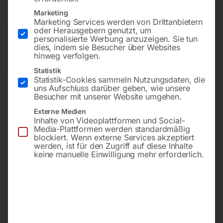
Lieferzeit:
Auf Nachfrage
Marketing
Marketing Services werden von Drittanbietern
oder Herausgebern genutzt, um
Versandkosten Standard (Österreich):
€
20,00
personalisierte Werbung anzuzeigen. Sie tun
dies, indem sie Besucher über Websites
Bitte beachten Sie: Die Versandkosten gelten für Österreich.
hinweg verfolgen.
Andere Länder können abweichen.
Statistik
Statistik-Cookies sammeln Nutzungsdaten, die
In den Warenkorb
uns Aufschluss darüber geben, wie unsere
Besucher mit unserer Website umgehen.
Externe Medien
Inhalte von Videoplattformen und Social-
Media-Plattformen werden standardmäßig
Sie haben Fragen zu diesem
blockiert. Wenn externe Services akzeptiert
Artikel?
werden, ist für den Zugriff auf diese Inhalte
keine manuelle Einwilligung mehr erforderlich.
Gerne helfen wir Ihnen weiter.
Anfrageformular
office@horntec.at
+43 4232 / 875 22