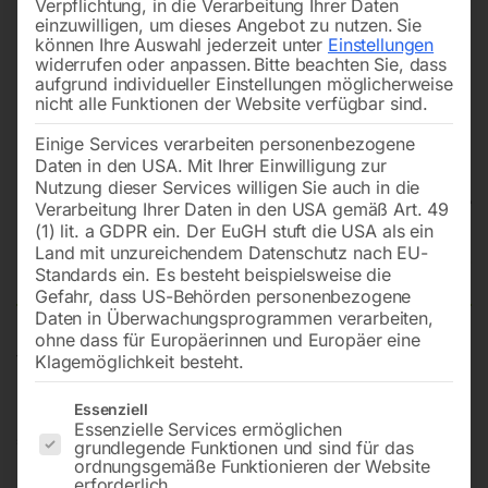
Verpflichtung, in die Verarbeitung Ihrer Daten
einzuwilligen, um dieses Angebot zu nutzen.
Sie
können Ihre Auswahl jederzeit unter
Einstellungen
widerrufen oder anpassen.
Bitte beachten Sie, dass
aufgrund individueller Einstellungen möglicherweise
nicht alle Funktionen der Website verfügbar sind.
Einige Services verarbeiten personenbezogene
Daten in den USA. Mit Ihrer Einwilligung zur
Nutzung dieser Services willigen Sie auch in die
Verarbeitung Ihrer Daten in den USA gemäß Art. 49
(1) lit. a GDPR ein. Der EuGH stuft die USA als ein
Land mit unzureichendem Datenschutz nach EU-
Punktstrahldüse
Standards ein. Es besteht beispielsweise die
Gefahr, dass US-Behörden personenbezogene
Daten in Überwachungsprogrammen verarbeiten,
ohne dass für Europäerinnen und Europäer eine
für Dampfreiniger SG 34
Klagemöglichkeit besteht.
Es folgt eine Liste der Service-Gruppen, für die eine Einwilligun
Essenziell
Essenzielle Services ermöglichen
€
36,00
grundlegende Funktionen und sind für das
ordnungsgemäße Funktionieren der Website
erforderlich.
inkl. MwSt.
zzgl.
Versandkosten