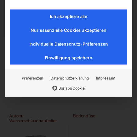
Dokumente zur Produktsicherheit
Ich akzeptiere alle
Sicherheits- und Warnhinweise
Nur essenzielle Cookies akzeptieren
Individuelle Datenschutz-Präferenzen
Einwilligung speichern
Präferenzen
Datenschutzerklärung
Impressum
Ähnliche Produkte
Borlabs Cookie
Autom.
Bodendüse
Wasserschlauchaufroller
ROLL WATER MEGA 30/13