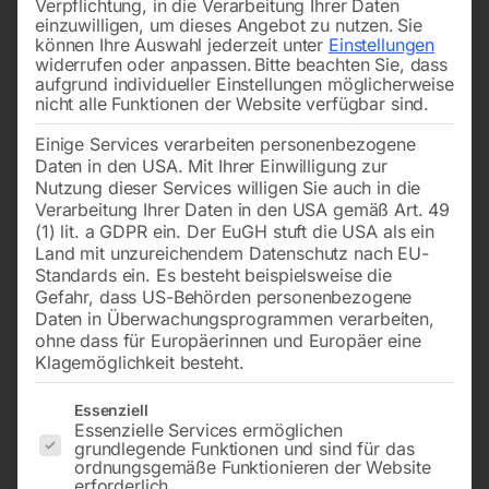
Verpflichtung, in die Verarbeitung Ihrer Daten
einzuwilligen, um dieses Angebot zu nutzen.
Sie
können Ihre Auswahl jederzeit unter
Einstellungen
widerrufen oder anpassen.
Bitte beachten Sie, dass
aufgrund individueller Einstellungen möglicherweise
nicht alle Funktionen der Website verfügbar sind.
Einige Services verarbeiten personenbezogene
Daten in den USA. Mit Ihrer Einwilligung zur
Nutzung dieser Services willigen Sie auch in die
Verarbeitung Ihrer Daten in den USA gemäß Art. 49
(1) lit. a GDPR ein. Der EuGH stuft die USA als ein
Land mit unzureichendem Datenschutz nach EU-
Standards ein. Es besteht beispielsweise die
Gefahr, dass US-Behörden personenbezogene
Daten in Überwachungsprogrammen verarbeiten,
ohne dass für Europäerinnen und Europäer eine
Klagemöglichkeit besteht.
Stromerzeuger SEBSS
Es folgt eine Liste der Service-Gruppen, für die eine Einwilligun
15000WDE-AVR-DSE3110 von
Essenziell
Essenzielle Services ermöglichen
ELMAG
grundlegende Funktionen und sind für das
ordnungsgemäße Funktionieren der Website
erforderlich.