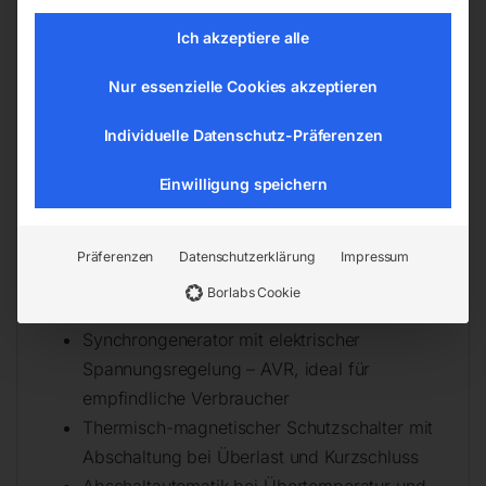
Schalldämmung, SS
Ich akzeptiere alle
Beliebte Sonderausstattung (Option)
Nur essenzielle Cookies akzeptieren
Erhaltungsladegerät
Individuelle Datenschutz-Präferenzen
A-LTS Autom. Last-Transferschalter
4-Radsatz
Einwilligung speichern
Details
Präferenzen
Datenschutzerklärung
Impressum
Qualitätsantrieb – Original Honda Viertakt-
Borlabs Cookie
Benzinmotor luftgekühlt
Synchrongenerator mit elektrischer
Spannungsregelung – AVR, ideal für
empfindliche Verbraucher
Thermisch-magnetischer Schutzschalter mit
Abschaltung bei Überlast und Kurzschluss
Abschaltautomatik bei Übertemperatur und