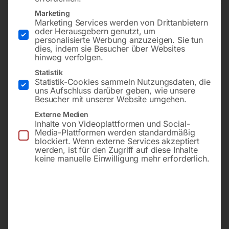
Marketing
Marketing Services werden von Drittanbietern
15 kVA max. / 12,5 kVA Dauer
oder Herausgebern genutzt, um
personalisierte Werbung anzuzeigen. Sie tun
Benzin | Honda GX690 (luftgekühlt) | 3000 U/min
dies, indem sie Besucher über Websites
Tank 20 l | Laufzeit ca. 4 h @ 75%
hinweg verfolgen.
super-schallgedämmt
Statistik
Statistik-Cookies sammeln Nutzungsdaten, die
uns Aufschluss darüber geben, wie unsere
Besucher mit unserer Website umgehen.
€
8.520,00
€
10.986,00
Externe Medien
Inhalte von Videoplattformen und Social-
inkl. MwSt.
Kostenloser Versand
Media-Plattformen werden standardmäßig
Lieferzeit:
ca. 2 - 3 Tage
blockiert. Wenn externe Services akzeptiert
werden, ist für den Zugriff auf diese Inhalte
keine manuelle Einwilligung mehr erforderlich.
Versandkosten Standard (Österreich):
€
0,00
Bitte beachten Sie: Die Versandkosten gelten für Österreich.
Andere Länder können abweichen.
In den Warenkorb