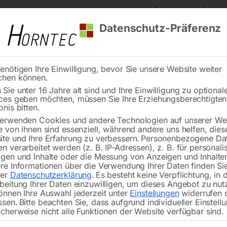
s Kärnten
Markenqualität
Lieferung nach Österreich und Deutsch
Datenschutz-Präferenz
enötigen Ihre Einwilligung, bevor Sie unsere Website weiter
chen können.
Reinigung
Schweißen
Stadtmobiliar
Stein
Sie unter 16 Jahre alt sind und Ihre Einwilligung zu optional
ces geben möchten, müssen Sie Ihre Erziehungsberechtigte
lauch 25 mm x 7 m
bnis bitten.
erwenden Cookies und andere Technologien auf unserer Web
🔍
e von ihnen sind essenziell, während andere uns helfen, dies
te und Ihre Erfahrung zu verbessern.
Personenbezogene Da
n verarbeitet werden (z. B. IP-Adressen), z. B. für personalis
gen und Inhalte oder die Messung von Anzeigen und Inhalte
re Informationen über die Verwendung Ihrer Daten finden Sie
rer
Datenschutzerklärung
.
Es besteht keine Verpflichtung, in 
beitung Ihrer Daten einzuwilligen, um dieses Angebot zu nut
€
54,00
önnen Ihre Auswahl jederzeit unter
Einstellungen
widerrufen 
ssen.
Bitte beachten Sie, dass aufgrund individueller Einstell
cherweise nicht alle Funktionen der Website verfügbar sind.
inkl. MwSt.
zzgl.
Versandkosten
Lieferzeit:
Versandbereit in KW 30/2026