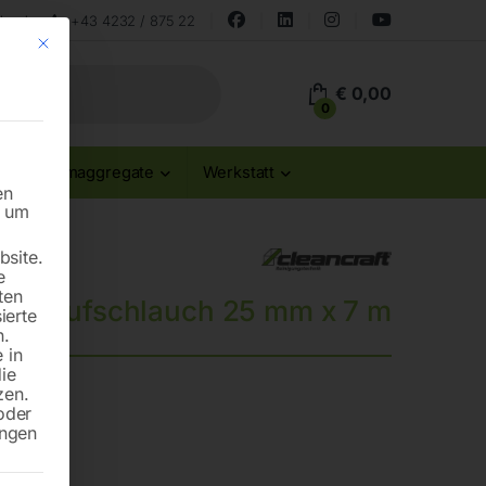
land
+43 4232 / 875 22
Mit diesem Button wird der Dialog geschlossen. Seine Funktionalität ist id
€
0,00
0
Stromaggregate
Werkstatt
en
n um
site.
e
ten
Ablaufschlauch 25 mm x 7 m
ierte
n.
 in
die
zen.
oder
ungen