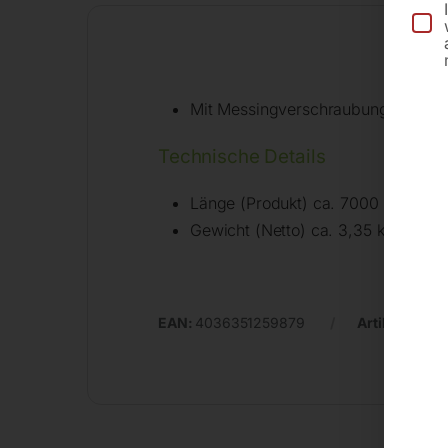
Mit Messingverschraubungen 1 ¼“
Technische Details
Länge (Produkt) ca. 7000 mm
Gewicht (Netto) ca. 3,35 kg
EAN:
4036351259879
Artikelnumm