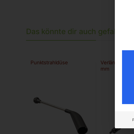
Das könnte dir auch gefallen 
Punktstrahldüse
Verlängerung
mm