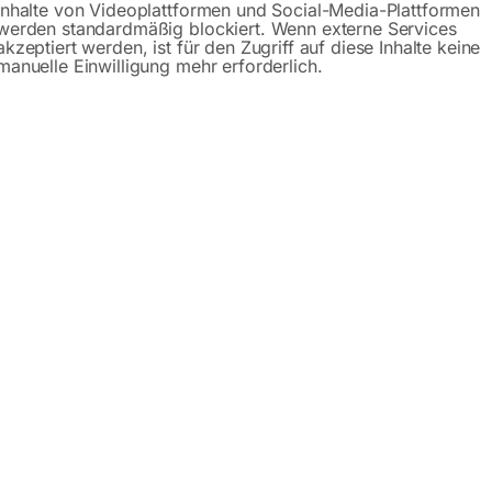
Inhalte von Videoplattformen und Social-Media-Plattformen
werden standardmäßig blockiert. Wenn externe Services
akzeptiert werden, ist für den Zugriff auf diese Inhalte keine
manuelle Einwilligung mehr erforderlich.
 x 25 mm und 1“ x 25 mm
er:
7530005
Kategorien:
Reinigungstechnik
,
Wasserpumpen