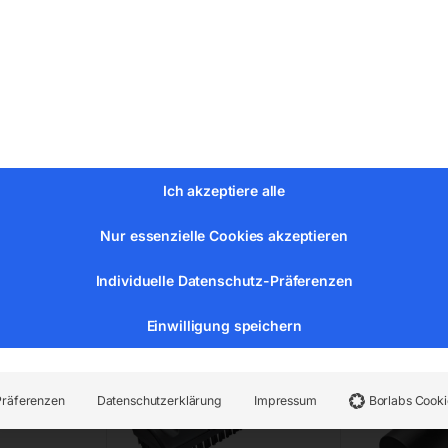
…
Ich akzeptiere alle
srohr 480
Bodendüse
Fensterdüs
Nur essenzielle Cookies akzeptieren
Individuelle Datenschutz-Präferenzen
Einwilligung speichern
Präferenzen
Datenschutzerklärung
Impressum
Borlabs Cooki