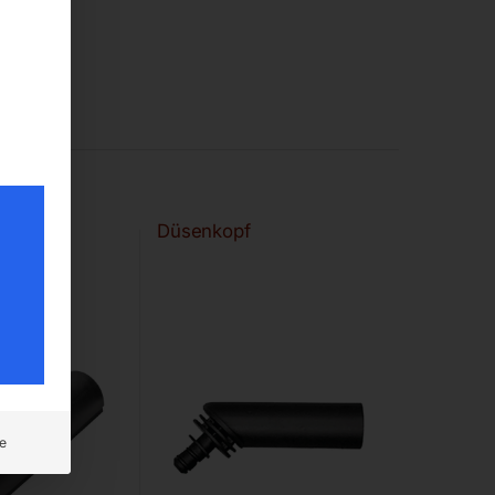
e
Düsenkopf
e