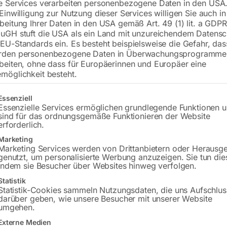
e Services verarbeiten personenbezogene Daten in den USA.
 Einwilligung zur Nutzung dieser Services willigen Sie auch in
beitung Ihrer Daten in den USA gemäß Art. 49 (1) lit. a GDPR
Versandkosten Standard (Österreich):
€
uGH stuft die USA als ein Land mit unzureichendem Datensc
Bitte beachten Sie: Die Versandkosten g
EU-Standards ein. Es besteht beispielsweise die Gefahr, da
rden personenbezogene Daten in Überwachungsprogramme
In den 
beiten, ohne dass für Europäerinnen und Europäer eine
möglichkeit besteht.
gt eine Liste der Service-Gruppen, für die eine Einwilligung erteilt w
Essenziell
Essenzielle Services ermöglichen grundlegende Funktionen 
Sie haben Frag
sind für das ordnungsgemäße Funktionieren der Website
erforderlich.
Gerne hel
Marketing
Marketing Services werden von Drittanbietern oder Herausg
Anfrageformular
genutzt, um personalisierte Werbung anzuzeigen. Sie tun die
indem sie Besucher über Websites hinweg verfolgen.
Statistik
Statistik-Cookies sammeln Nutzungsdaten, die uns Aufschlus
darüber geben, wie unsere Besucher mit unserer Website
umgehen.
Beschreibung
Produktsicherheit
Externe Medien