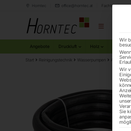
Horntec
office@horntec.at
Fachberatung au
Wir b
besu
Angebote
Druckluft
Holz
Metall
Wenn 
Servi
Start
Reinigungstechnik
Wasserpumpen
Ablaufsch
Erlau
Wir v
Einig
Websi
könne
Anzei
Weite
unse
Verar
Sie k
anpa
mögli