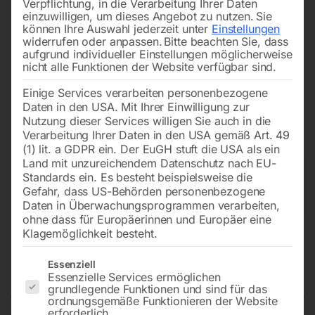
Verpflichtung, in die Verarbeitung Ihrer Daten
einzuwilligen, um dieses Angebot zu nutzen.
Sie
können Ihre Auswahl jederzeit unter
Einstellungen
widerrufen oder anpassen.
Bitte beachten Sie, dass
aufgrund individueller Einstellungen möglicherweise
nicht alle Funktionen der Website verfügbar sind.
Einige Services verarbeiten personenbezogene
Daten in den USA. Mit Ihrer Einwilligung zur
Nutzung dieser Services willigen Sie auch in die
Verarbeitung Ihrer Daten in den USA gemäß Art. 49
(1) lit. a GDPR ein. Der EuGH stuft die USA als ein
Land mit unzureichendem Datenschutz nach EU-
Standards ein. Es besteht beispielsweise die
Gefahr, dass US-Behörden personenbezogene
Daten in Überwachungsprogrammen verarbeiten,
ohne dass für Europäerinnen und Europäer eine
Klagemöglichkeit besteht.
Stromerzeuger SEDSS
Es folgt eine Liste der Service-Gruppen, für die eine Einwilligun
7000WDE-AVR-DSE3110
Essenziell
Essenzielle Services ermöglichen
grundlegende Funktionen und sind für das
ordnungsgemäße Funktionieren der Website
erforderlich.