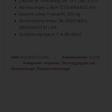
Laufzeit je Tankfüllung bei 75% Last 10,5 h
Abmessungen LxBxH 1270x640x620 mm
Gewicht (ohne Treibstoff) 200 kg
Schallleistung entspr. RL 2000/14/EG,
2005/88/EG 91 LWA
Schalldruckpegel in 7 m 66 dB(A)
EAN:
9004853532269
Artikelnummer:
53226
Kategorien:
Angebote
,
Stromaggregate und
Stromerzeuger
,
Dieselstromerzeuger