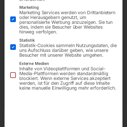
7 kVA max. / 6,5 kVA Dauer
Marketing
Marketing Services werden von Drittanbietern
Diesel | Hatz 1B40 (luftgekühlt) | 3000 U/min
oder Herausgebern genutzt, um
Tank 20 l | Laufzeit ca. 10,5 h @ 75%
personalisierte Werbung anzuzeigen. Sie tun
erhöhter Schieflastfähigkeit
dies, indem sie Besucher über Websites
hinweg verfolgen.
Elektrostart
Statistik
Statistik-Cookies sammeln Nutzungsdaten, die
uns Aufschluss darüber geben, wie unsere
€
10.200,00
Besucher mit unserer Website umgehen.
€
12.762,00
Externe Medien
inkl. MwSt.
Kostenloser Versand
Inhalte von Videoplattformen und Social-
Media-Plattformen werden standardmäßig
Lieferzeit:
ca. 2 - 3 Tage
blockiert. Wenn externe Services akzeptiert
werden, ist für den Zugriff auf diese Inhalte
keine manuelle Einwilligung mehr erforderlich.
Versandkosten Standard (Österreich):
€
0,00
Bitte beachten Sie: Die Versandkosten gelten für Österreich.
Andere Länder können abweichen.
In den Warenkorb