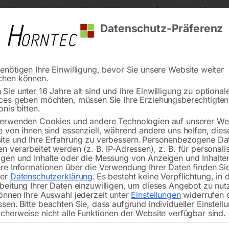
s Kärnten
Markenqualität
Lieferung nach Österreich und Deutsch
Datenschutz-Präferenz
enötigen Ihre Einwilligung, bevor Sie unsere Website weiter
chen können.
Reinigung
Schweißen
Stadtmobiliar
Stein
Sie unter 16 Jahre alt sind und Ihre Einwilligung zu optional
ces geben möchten, müssen Sie Ihre Erziehungsberechtigte
ckpumpe SPWP 1106A
bnis bitten.
erwenden Cookies und andere Technologien auf unserer Web
🔍
e von ihnen sind essenziell, während andere uns helfen, dies
te und Ihre Erfahrung zu verbessern.
Personenbezogene Da
Ta
n verarbeitet werden (z. B. IP-Adressen), z. B. für personalis
gen und Inhalte oder die Messung von Anzeigen und Inhalte
re Informationen über die Verwendung Ihrer Daten finden Sie
rer
Datenschutzerklärung
.
Es besteht keine Verpflichtung, in 
beitung Ihrer Daten einzuwilligen, um dieses Angebot zu nut
mit Start/Stopp Automatik, geeignet 
önnen Ihre Auswahl jederzeit unter
Einstellungen
widerrufen 
ssen.
Bitte beachten Sie, dass aufgrund individueller Einstell
cherweise nicht alle Funktionen der Website verfügbar sind.