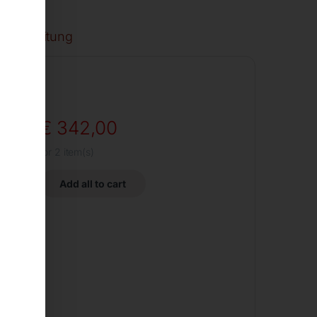
iebsanleitung
€
342,00
for
2
item(s)
Add all to cart