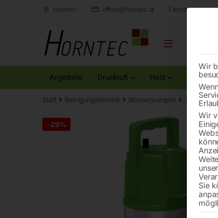
Horntec
office@horntec.at
Fachberatung au
Wir b
besu
Angebote
Druckluft
Holz
Metall
Wenn 
Servi
Start
Reinigungstechnik
Wasserpumpen
Tauchdru
Erlau
Wir v
Einig
-
29%
Websi
könne
Anzei
Weite
unse
Verar
Sie k
anpa
mögli