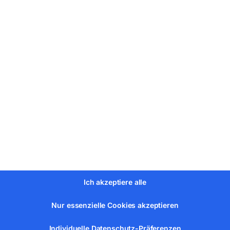
4,00
. MwSt.
l.
Versandkosten
erzeit:
Versandbereit in KW
2026
€
288,00
1106A
-
Ich akzeptiere alle
Nur essenzielle Cookies akzeptieren
Individuelle Datenschutz-Präferenzen