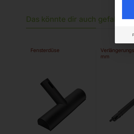
Das könnte dir auch gefallen 
Fensterdüse
Verlängerung
mm