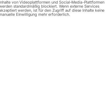
Inhalte von Videoplattformen und Social-Media-Plattformen
werden standardmäßig blockiert. Wenn externe Services
akzeptiert werden, ist für den Zugriff auf diese Inhalte keine
s
Beschreibung
Produktsicherheit
Betr
manuelle Einwilligung mehr erforderlich.
laufschlauch 25 mm x 7