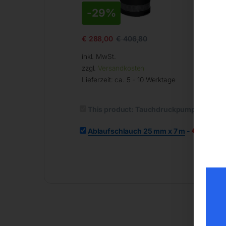
-
29%
€
5
€
288,00
€
406,80
inkl. MwSt.
inkl
zzgl.
Versandkosten
zzg
Lieferzeit:
ca. 5 - 10 Werktage
Lief
30/
This product:
Tauchdruckpumpe SPWP 
€
54,00
Ablaufschlauch 25 mm x 7 m
-