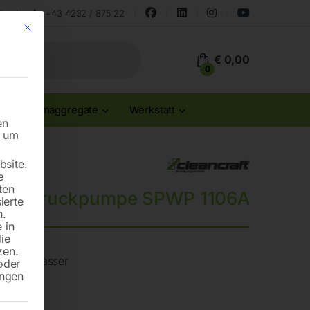
land
+43 4232 / 875 22
Mit diesem Button wird der Dialog geschlossen. Seine Funktionalität ist id
€
0,00
0
Stromaggregate
Werkstatt
en
n um
site.
e
ten
uchdruckpumpe SPWP 1106A
ierte
n.
 in
die
zen.
für Klarwasser
oder
ungen