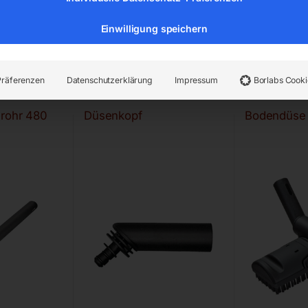
Einwilligung speichern
…
Präferenzen
Datenschutzerklärung
Impressum
Borlabs Cooki
srohr 480
Düsenkopf
Bodendüse