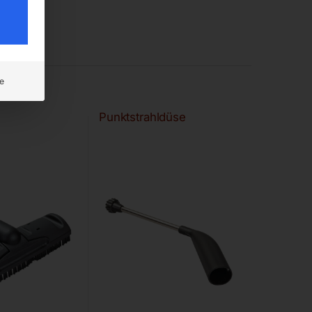
e
Punktstrahldüse