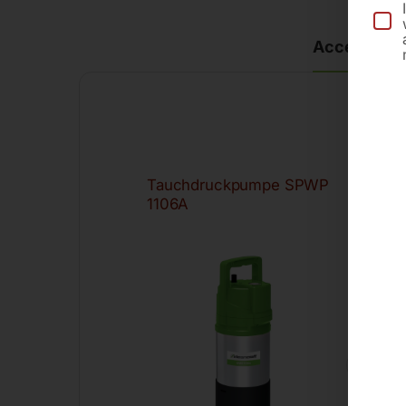
Accessorie
Tauchdruckpumpe SPWP
Ab
1106A
m