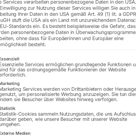
€
288,00
e Services verarbeiten personenbezogene Daten in den USA.
€
406,80
 Einwilligung zur Nutzung dieser Services willigen Sie auch in
beitung Ihrer Daten in den USA gemäß Art. 49 (1) lit. a GDPR
inkl. MwSt.
zzgl.
Versandkosten
uGH stuft die USA als ein Land mit unzureichendem Datensc
Lieferzeit:
ca. 5 - 10 Werktage
EU-Standards ein. Es besteht beispielsweise die Gefahr, da
rden personenbezogene Daten in Überwachungsprogramme
Versandkosten Standard (Österreich):
€
beiten, ohne dass für Europäerinnen und Europäer eine
Bitte beachten Sie: Die Versandkosten g
möglichkeit besteht.
gt eine Liste der Service-Gruppen, für die eine Einwilligung erteilt w
Essenziell
In den 
Essenzielle Services ermöglichen grundlegende Funktionen 
sind für das ordnungsgemäße Funktionieren der Website
erforderlich.
Marketing
Sie haben Frag
Marketing Services werden von Drittanbietern oder Herausg
genutzt, um personalisierte Werbung anzuzeigen. Sie tun die
indem sie Besucher über Websites hinweg verfolgen.
Gerne hel
Statistik
Statistik-Cookies sammeln Nutzungsdaten, die uns Aufschlus
Anfrageformular
darüber geben, wie unsere Besucher mit unserer Website
umgehen.
Externe Medien