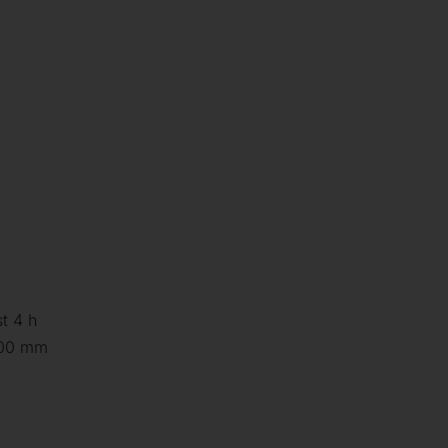
t 4 h
600 mm