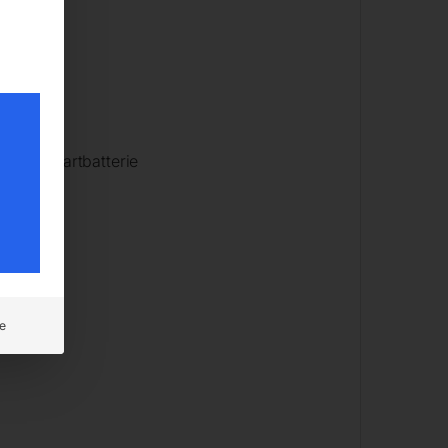
reier Startbatterie
e