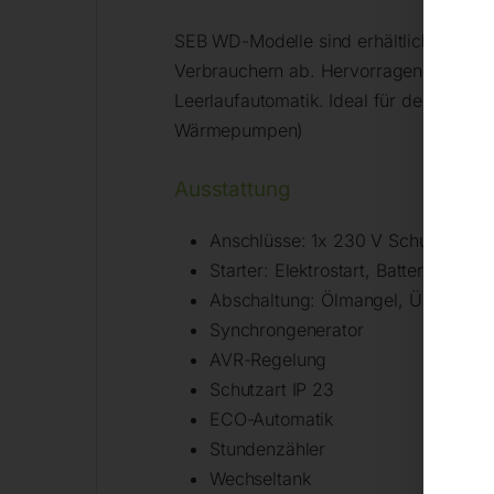
SEB WD-Modelle sind erhältlich in Leis
Verbrauchern ab. Hervorragendes, häuf
Leerlaufautomatik. Ideal für den Betri
Wärmepumpen)
Ausstattung
Anschlüsse: 1x 230 V Schuko 16 A
Starter: Elektrostart, Batterie
Abschaltung: Ölmangel, Überlast,
Synchrongenerator
AVR-Regelung
Schutzart IP 23
ECO-Automatik
Stundenzähler
Wechseltank