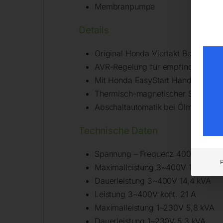
Membranpumpe
Details
Original Honda Viertakt Benzinmoto
AVR-Regelung für empfindliche Ve
Mit Honda EasyStart Handstartsyste
Thermisch-magnetischer Schutzscha
Abschaltautomatik bei Ölmangel b
Technische Daten
Spannung – Frequenz 400 / 230/5
Maximalleistung 3~400V 16 kVA
Dauerleistung 3~400V 14,4 kVA
Leistung 3~400V kont. 21 A
Maximalleistung 1~230V 5,8 kVA
Dauerleistung 1~230V 5,3 kVA