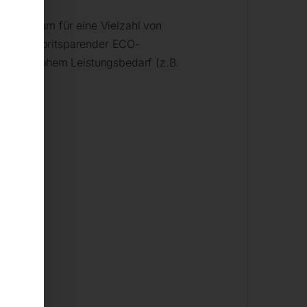
gsspektrum für eine Vielzahl von
wie mit spritsparender ECO-
ude mit hohem Leistungsbedarf (z.B.