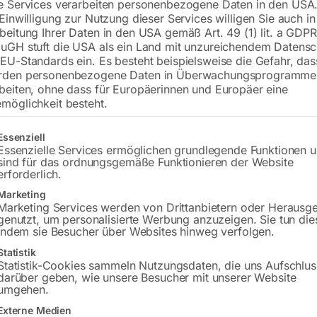
e Services verarbeiten personenbezogene Daten in den USA.
Benzin | Honda GX690 (luftgeküh
 Einwilligung zur Nutzung dieser Services willigen Sie auch in
Tank 20 l | Laufzeit ca. 4 h @ 7
beitung Ihrer Daten in den USA gemäß Art. 49 (1) lit. a GDPR
uGH stuft die USA als ein Land mit unzureichendem Datensc
Elektrostart
EU-Standards ein. Es besteht beispielsweise die Gefahr, da
rden personenbezogene Daten in Überwachungsprogramme
beiten, ohne dass für Europäerinnen und Europäer eine
€
4.080,00
möglichkeit besteht.
€
5.682,00
inkl. MwSt.
Kostenloser Versand
gt eine Liste der Service-Gruppen, für die eine Einwilligung erteilt w
Essenziell
Lieferzeit:
ca. 2 - 3 Tage
Essenzielle Services ermöglichen grundlegende Funktionen 
sind für das ordnungsgemäße Funktionieren der Website
erforderlich.
Versandkosten Standard (Österreich):
€
Marketing
Bitte beachten Sie: Die Versandkosten g
Marketing Services werden von Drittanbietern oder Herausg
genutzt, um personalisierte Werbung anzuzeigen. Sie tun die
indem sie Besucher über Websites hinweg verfolgen.
In den 
Statistik
Statistik-Cookies sammeln Nutzungsdaten, die uns Aufschlus
darüber geben, wie unsere Besucher mit unserer Website
umgehen.
Sie haben Frag
Externe Medien