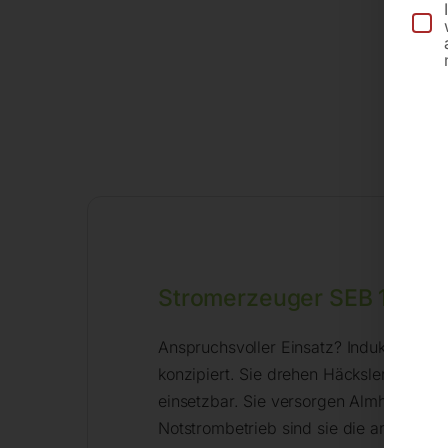
Besc
Stromerzeuger SEB 160
Anspruchsvoller Einsatz? Induktive Str
konzipiert. Sie drehen Häcksler, Komp
einsetzbar. Sie versorgen Almhütten, B
Notstrombetrieb sind sie die am meiste