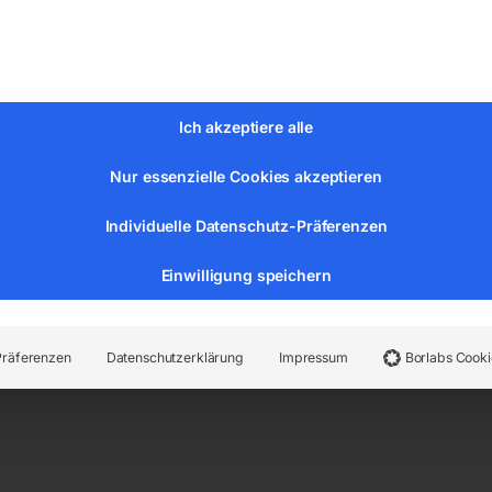
r luftgekühlt
Ich akzeptiere alle
rbraucher serienmäßig
m bzw. je nach Modell mit Elektrostart System und wartungsf
Nur essenzielle Cookies akzeptieren
lter mit Abschaltung bei Überlast und Kurzschluss
Individuelle Datenschutz-Präferenzen
zw. niedrigem Öldruck
Einwilligung speichern
0 V/Hz
Präferenzen
Datenschutzerklärung
Impressum
Borlabs Cooki