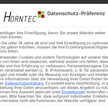
s Kärnten
Markenqualität
Lieferung nach Österreich und Deutsch
Datenschutz-Präferenz
enötigen Ihre Einwilligung, bevor Sie unsere Website weiter
chen können.
Reinigung
Schweißen
Stadtmobiliar
Stein
Sie unter 16 Jahre alt sind und Ihre Einwilligung zu optional
ces geben möchten, müssen Sie Ihre Erziehungsberechtigte
romerzeuger
Stromerzeuger SEB 16000WDE-AVR von ELMAG
bnis bitten.
erwenden Cookies und andere Technologien auf unserer Web
🔍
e von ihnen sind essenziell, während andere uns helfen, dies
te und Ihre Erfahrung zu verbessern.
Personenbezogene Da
n verarbeitet werden (z. B. IP-Adressen), z. B. für personalis
gen und Inhalte oder die Messung von Anzeigen und Inhalte
re Informationen über die Verwendung Ihrer Daten finden Sie
rer
Datenschutzerklärung
.
Es besteht keine Verpflichtung, in 
Stromerzeuger S
beitung Ihrer Daten einzuwilligen, um dieses Angebot zu nut
önnen Ihre Auswahl jederzeit unter
Einstellungen
widerrufen 
ssen.
Bitte beachten Sie, dass aufgrund individueller Einstell
cherweise nicht alle Funktionen der Website verfügbar sind.
16 kVA max. / 14,4 kVA Dauer