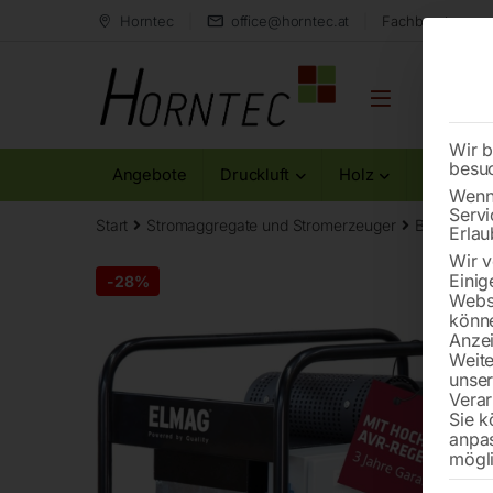
Horntec
office@horntec.at
Fachberatung au
Wir b
besu
Angebote
Druckluft
Holz
Metall
Wenn 
Servi
Start
Stromaggregate und Stromerzeuger
Benzin-St
Erlau
Wir v
Einig
-
28%
Websi
könne
Anzei
Weite
unse
Verar
Sie k
anpa
mögli