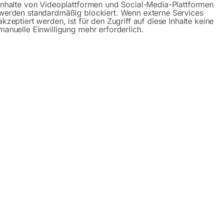
Inhalte von Videoplattformen und Social-Media-Plattformen
Gerne hel
werden standardmäßig blockiert. Wenn externe Services
akzeptiert werden, ist für den Zugriff auf diese Inhalte keine
manuelle Einwilligung mehr erforderlich.
Anfrageformular
hreibung
Produktsicherheit
Bedienungsanle
00WDE-AVR
omverbraucher? – Kein Problem für die kräftigen SEB-Stromer
ressoren, Kreissägen, Kühlaggregate, Mischer, Pumpen und s
austellen und werden oft in Gewerbe-, Landwirtschafts- und
n genutzten Geräte.