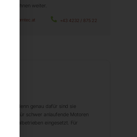
fen wir Ihnen weiter.
office@horntec.at
+43 4232 / 875 22
itung
zeuger, denn genau dafür sind sie
ind auch für schwer anlaufende Motoren
 Kommunalbetrieben eingesetzt. Für