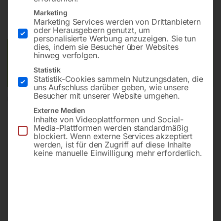
Marketing
inkl. MwSt.
zzgl.
Versandkosten
Marketing Services werden von Drittanbietern
Lieferzeit:
ca. 5 - 10 Werktage
oder Herausgebern genutzt, um
personalisierte Werbung anzuzeigen. Sie tun
dies, indem sie Besucher über Websites
Versandkosten Standard (Österreich):
€
20,00
hinweg verfolgen.
Bitte beachten Sie: Die Versandkosten gelten für Österreich.
Statistik
Andere Länder können abweichen.
Statistik-Cookies sammeln Nutzungsdaten, die
uns Aufschluss darüber geben, wie unsere
Besucher mit unserer Website umgehen.
In den Warenkorb
Externe Medien
Inhalte von Videoplattformen und Social-
Media-Plattformen werden standardmäßig
blockiert. Wenn externe Services akzeptiert
werden, ist für den Zugriff auf diese Inhalte
Sie haben Fragen zu diesem
keine manuelle Einwilligung mehr erforderlich.
Artikel?
Gerne helfen wir Ihnen weiter.
Anfrageformular
office@horntec.at