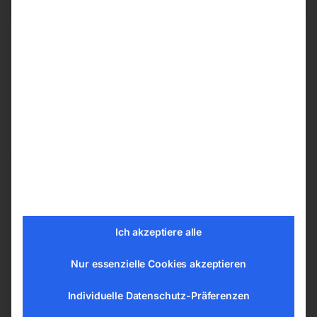
Das könnte dir auch gefallen …
Verlängerungsrohr 480 mm
Punktstrahldüse
Ich akzeptiere alle
Nur essenzielle Cookies akzeptieren
Individuelle Datenschutz-Präferenzen