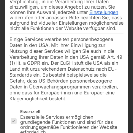
Verpflichtung, in die Verarbeitung Ihrer Daten
einzuwilligen, um dieses Angebot zu nutzen.
Sie
können Ihre Auswahl jederzeit unter
Einstellungen
widerrufen oder anpassen.
Bitte beachten Sie, dass
aufgrund individueller Einstellungen möglicherweise
nicht alle Funktionen der Website verfügbar sind.
Einige Services verarbeiten personenbezogene
Daten in den USA. Mit Ihrer Einwilligung zur
Nutzung dieser Services willigen Sie auch in die
Verarbeitung Ihrer Daten in den USA gemäß Art. 49
(1) lit. a GDPR ein. Der EuGH stuft die USA als ein
Land mit unzureichendem Datenschutz nach EU-
Schmutzwasserpumpe SDWP
Standards ein. Es besteht beispielsweise die
7514 A
Gefahr, dass US-Behörden personenbezogene
Daten in Überwachungsprogrammen verarbeiten,
ohne dass für Europäerinnen und Europäer eine
Klagemöglichkeit besteht.
Automatik-Kombi-Wasserpumpe
Es folgt eine Liste der Service-Gruppen, für die eine Einwilligun
Essenziell
Essenzielle Services ermöglichen
grundlegende Funktionen und sind für das
ordnungsgemäße Funktionieren der Website
€
114,00
erforderlich.