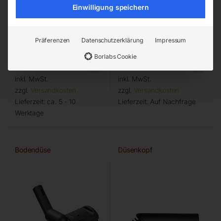
Einwilligung speichern
Präferenzen
Datenschutzerklärung
Impressum
Borlabs Cookie
€
18,00
€
36,00
inkl. MwSt.
inkl. MwSt.
zzgl.
Versandkosten
zzgl.
Versandkosten
Lieferzeit:
ca. 5 - 10
Lieferzeit:
Auf Nachfrage
Werktage
Bodendüse
Düsenkopf