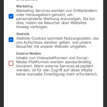
Lieferzeit:
Auf Nachfrage
Marketing
Marketing Services werden von Drittanbietern
oder Herausgebern genutzt, um
Versandkosten Standard (Österreich):
€
20,00
personalisierte Werbung anzuzeigen. Sie tun
dies, indem sie Besucher über Websites
Bitte beachten Sie: Die Versandkosten gelten für Österreich.
hinweg verfolgen.
Andere Länder können abweichen.
Statistik
Statistik-Cookies sammeln Nutzungsdaten, die
In den Warenkorb
uns Aufschluss darüber geben, wie unsere
Besucher mit unserer Website umgehen.
Externe Medien
Inhalte von Videoplattformen und Social-
Media-Plattformen werden standardmäßig
Sie haben Fragen zu diesem
blockiert. Wenn externe Services akzeptiert
Artikel?
werden, ist für den Zugriff auf diese Inhalte
keine manuelle Einwilligung mehr erforderlich.
Gerne helfen wir Ihnen weiter.
Anfrageformular
office@horntec.at
+43 4232 / 875 22