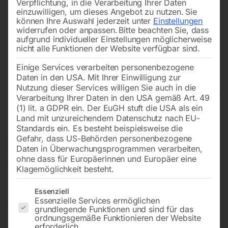
Verpflichtung, in die Verarbeitung Ihrer Daten
einzuwilligen, um dieses Angebot zu nutzen.
Sie
können Ihre Auswahl jederzeit unter
Einstellungen
widerrufen oder anpassen.
Bitte beachten Sie, dass
aufgrund individueller Einstellungen möglicherweise
nicht alle Funktionen der Website verfügbar sind.
Einige Services verarbeiten personenbezogene
Daten in den USA. Mit Ihrer Einwilligung zur
Nutzung dieser Services willigen Sie auch in die
Verarbeitung Ihrer Daten in den USA gemäß Art. 49
(1) lit. a GDPR ein. Der EuGH stuft die USA als ein
Land mit unzureichendem Datenschutz nach EU-
Düsenkopf
Standards ein. Es besteht beispielsweise die
Gefahr, dass US-Behörden personenbezogene
Daten in Überwachungsprogrammen verarbeiten,
ohne dass für Europäerinnen und Europäer eine
für Dampfreiniger SG 36
Klagemöglichkeit besteht.
Es folgt eine Liste der Service-Gruppen, für die eine Einwilligun
Essenziell
Essenzielle Services ermöglichen
€
24,00
grundlegende Funktionen und sind für das
ordnungsgemäße Funktionieren der Website
erforderlich.
inkl. MwSt.
zzgl.
Versandkosten