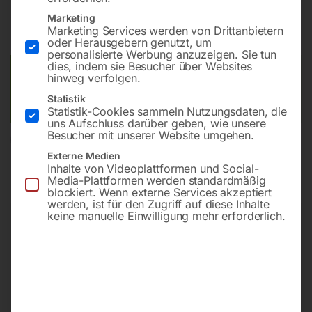
Marketing
inkl. MwSt.
zzgl.
Versandkosten
Marketing Services werden von Drittanbietern
Lieferzeit:
ca. 5 - 10 Werktage
oder Herausgebern genutzt, um
personalisierte Werbung anzuzeigen. Sie tun
dies, indem sie Besucher über Websites
Versandkosten Standard (Österreich):
€
20,00
hinweg verfolgen.
Bitte beachten Sie: Die Versandkosten gelten für Österreich.
Statistik
Andere Länder können abweichen.
Statistik-Cookies sammeln Nutzungsdaten, die
uns Aufschluss darüber geben, wie unsere
Besucher mit unserer Website umgehen.
In den Warenkorb
Externe Medien
Inhalte von Videoplattformen und Social-
Media-Plattformen werden standardmäßig
blockiert. Wenn externe Services akzeptiert
werden, ist für den Zugriff auf diese Inhalte
Sie haben Fragen zu diesem
keine manuelle Einwilligung mehr erforderlich.
Artikel?
Gerne helfen wir Ihnen weiter.
Anfrageformular
office@horntec.at