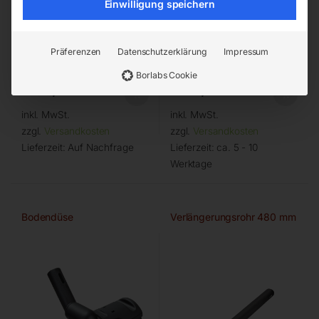
Einwilligung speichern
Präferenzen
Datenschutzerklärung
Impressum
Borlabs Cookie
€
36,00
€
36,00
inkl. MwSt.
inkl. MwSt.
zzgl.
Versandkosten
zzgl.
Versandkosten
Lieferzeit:
Auf Nachfrage
Lieferzeit:
ca. 5 - 10
Werktage
Bodendüse
Verlängerungsrohr 480 mm