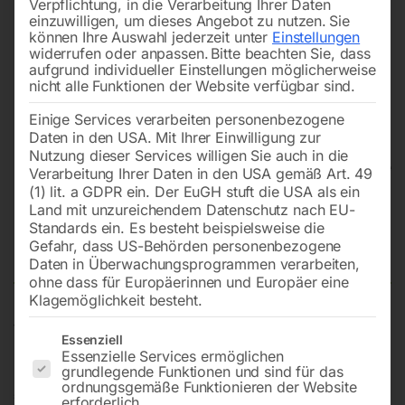
Verpflichtung, in die Verarbeitung Ihrer Daten
einzuwilligen, um dieses Angebot zu nutzen.
Sie
können Ihre Auswahl jederzeit unter
Einstellungen
widerrufen oder anpassen.
Bitte beachten Sie, dass
aufgrund individueller Einstellungen möglicherweise
nicht alle Funktionen der Website verfügbar sind.
Einige Services verarbeiten personenbezogene
Daten in den USA. Mit Ihrer Einwilligung zur
Nutzung dieser Services willigen Sie auch in die
Verarbeitung Ihrer Daten in den USA gemäß Art. 49
(1) lit. a GDPR ein. Der EuGH stuft die USA als ein
Land mit unzureichendem Datenschutz nach EU-
Haus- und Gartenpumpe GP
Standards ein. Es besteht beispielsweise die
1105S
Gefahr, dass US-Behörden personenbezogene
Daten in Überwachungsprogrammen verarbeiten,
ohne dass für Europäerinnen und Europäer eine
Klagemöglichkeit besteht.
für Klarwasser mit Filter und LCD-Anzeige
Es folgt eine Liste der Service-Gruppen, für die eine Einwilligun
Essenziell
Essenzielle Services ermöglichen
grundlegende Funktionen und sind für das
ordnungsgemäße Funktionieren der Website
€
216,00
erforderlich.