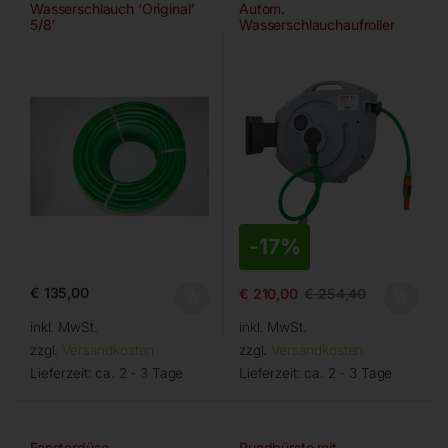
Wasserschlauch ‘Original’
Autom.
5/8′
Wasserschlauchaufroller
ROLL WATER EVO 20/13
-
17%
€
135,00
€
210,00
€
254,40
inkl. MwSt.
inkl. MwSt.
zzgl.
Versandkosten
zzgl.
Versandkosten
Lieferzeit:
ca. 2 - 3 Tage
Lieferzeit:
ca. 2 - 3 Tage
Fensterdüse
Rundbürste mit