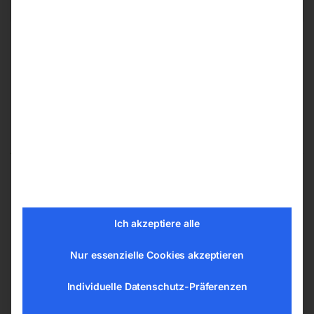
Das könnte dir auch gefallen …
Punktstrahldüse
Fensterdüse
Ich akzeptiere alle
Nur essenzielle Cookies akzeptieren
Individuelle Datenschutz-Präferenzen