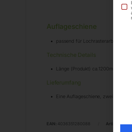
Auflageschiene
passend für Lochrasterarbeitsplatt
Technische Details
Länge (Produkt) ca.1200mm
Lieferumfang
Eine Auflageschiene, zwei Rasterb
EAN:
4036351280088
Artikelnumm