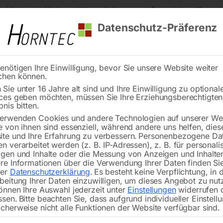
s Kärnten
Markenqualität
Lieferung nach Österreich und Deutsch
Datenschutz-Präferenz
enötigen Ihre Einwilligung, bevor Sie unsere Website weiter
chen können.
Reinigung
Schweißen
Stadtmobiliar
Stein
Sie unter 16 Jahre alt sind und Ihre Einwilligung zu optional
ces geben möchten, müssen Sie Ihre Erziehungsberechtigte
eschiene
bnis bitten.
erwenden Cookies und andere Technologien auf unserer Web
🔍
e von ihnen sind essenziell, während andere uns helfen, dies
te und Ihre Erfahrung zu verbessern.
Personenbezogene Da
n verarbeitet werden (z. B. IP-Adressen), z. B. für personalis
gen und Inhalte oder die Messung von Anzeigen und Inhalte
re Informationen über die Verwendung Ihrer Daten finden Sie
rer
Datenschutzerklärung
.
Es besteht keine Verpflichtung, in 
beitung Ihrer Daten einzuwilligen, um dieses Angebot zu nut
€
126,00
önnen Ihre Auswahl jederzeit unter
Einstellungen
widerrufen 
ssen.
Bitte beachten Sie, dass aufgrund individueller Einstell
cherweise nicht alle Funktionen der Website verfügbar sind.
inkl. MwSt.
zzgl.
Versandkosten
Lieferzeit:
ca. 5 - 10 Werktage