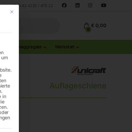
land
+43 4232 / 875 22
Mit diesem Button wird der Dialog geschlossen. Seine Funktionalität ist id
€
0,00
0
Stromaggregate
Werkstatt
en
n um
site.
e
ten
Auflageschiene
ierte
n.
 in
die
zen.
oder
ungen