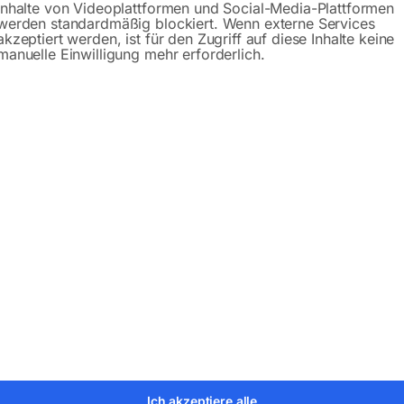
Inhalte von Videoplattformen und Social-Media-Plattformen
werden standardmäßig blockiert. Wenn externe Services
akzeptiert werden, ist für den Zugriff auf diese Inhalte keine
manuelle Einwilligung mehr erforderlich.
e Buche Multiplex
olzen
er:
6111003
Kategorien:
Holzbearbeitung
,
Werkstattausstatt
Ich akzeptiere alle