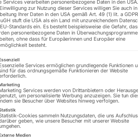
e Services verarbeiten personenbezogene Daten in den USA.
 Einwilligung zur Nutzung dieser Services willigen Sie auch in
beitung Ihrer Daten in den USA gemäß Art. 49 (1) lit. a GDPR
Versandkosten Standard (Österreich):
€
uGH stuft die USA als ein Land mit unzureichendem Datensc
Bitte beachten Sie: Die Versandkosten g
EU-Standards ein. Es besteht beispielsweise die Gefahr, da
rden personenbezogene Daten in Überwachungsprogramme
In den 
beiten, ohne dass für Europäerinnen und Europäer eine
möglichkeit besteht.
gt eine Liste der Service-Gruppen, für die eine Einwilligung erteilt w
Essenziell
Essenzielle Services ermöglichen grundlegende Funktionen 
Sie haben Frag
sind für das ordnungsgemäße Funktionieren der Website
erforderlich.
Gerne hel
Marketing
Marketing Services werden von Drittanbietern oder Herausg
Anfrageformular
genutzt, um personalisierte Werbung anzuzeigen. Sie tun die
indem sie Besucher über Websites hinweg verfolgen.
Statistik
Statistik-Cookies sammeln Nutzungsdaten, die uns Aufschlus
darüber geben, wie unsere Besucher mit unserer Website
Beschreibung
Produktsicherheit
umgehen.
Externe Medien