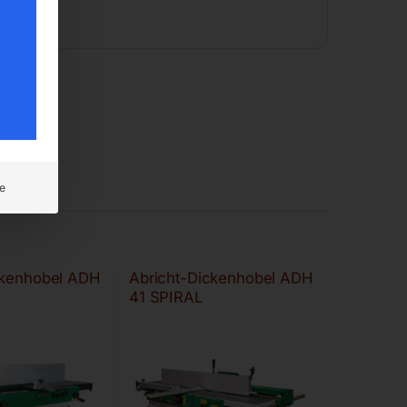
e
ckenhobel ADH
Abricht-Dickenhobel ADH
41 SPIRAL