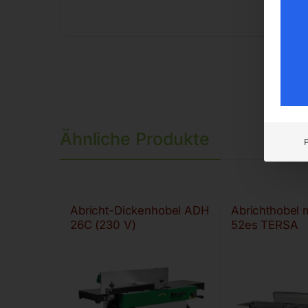
Ähnliche Produkte
Abricht-Dickenhobel ADH
Abrichthobel 
26C (230 V)
52es TERSA