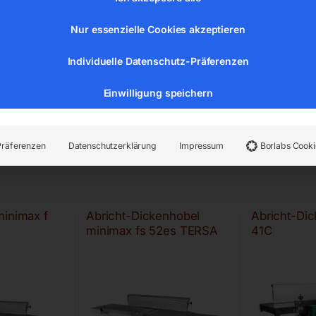
Nur essenzielle Cookies akzeptieren
Individuelle Datenschutz-Präferenzen
Einwilligung speichern
Präferenzen
Datenschutzerklärung
Impressum
Borlabs Cooki
minimax f
Abricht-Dickenhobel
Abricht-Di
minimax fs 52es TERSA
41C