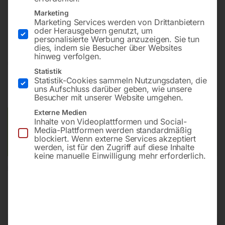
Marketing
Marketing Services werden von Drittanbietern
In Profi-Ausführung
oder Herausgebern genutzt, um
personalisierte Werbung anzuzeigen. Sie tun
dies, indem sie Besucher über Websites
hinweg verfolgen.
€
8.100,00
Statistik
Statistik-Cookies sammeln Nutzungsdaten, die
inkl. MwSt.
zzgl.
Versandkosten
uns Aufschluss darüber geben, wie unsere
Lieferzeit:
ca. 5 - 10 Werktage
Besucher mit unserer Website umgehen.
Externe Medien
Versandkosten Standard (Österreich):
€
40,00
Inhalte von Videoplattformen und Social-
Media-Plattformen werden standardmäßig
Bitte beachten Sie: Die Versandkosten gelten für Österreich.
blockiert. Wenn externe Services akzeptiert
Andere Länder können abweichen.
werden, ist für den Zugriff auf diese Inhalte
keine manuelle Einwilligung mehr erforderlich.
In den Warenkorb
Sie haben Fragen zu diesem