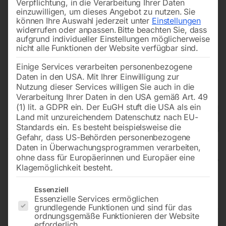
Verpflichtung, in die Verarbeitung Ihrer Daten
einzuwilligen, um dieses Angebot zu nutzen.
Sie
können Ihre Auswahl jederzeit unter
Einstellungen
widerrufen oder anpassen.
Bitte beachten Sie, dass
aufgrund individueller Einstellungen möglicherweise
nicht alle Funktionen der Website verfügbar sind.
Einige Services verarbeiten personenbezogene
Daten in den USA. Mit Ihrer Einwilligung zur
Nutzung dieser Services willigen Sie auch in die
Verarbeitung Ihrer Daten in den USA gemäß Art. 49
(1) lit. a GDPR ein. Der EuGH stuft die USA als ein
Land mit unzureichendem Datenschutz nach EU-
Standards ein. Es besteht beispielsweise die
Gefahr, dass US-Behörden personenbezogene
Daten in Überwachungsprogrammen verarbeiten,
ohne dass für Europäerinnen und Europäer eine
Klagemöglichkeit besteht.
Abricht-Dickenhobel minimax fs
Es folgt eine Liste der Service-Gruppen, für die eine Einwilligun
Essenziell
Essenzielle Services ermöglichen
41e TERSA
grundlegende Funktionen und sind für das
ordnungsgemäße Funktionieren der Website
erforderlich.