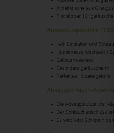
Arbeitstische aus Grauguss, nachg
Tischlippen für geräuscharmen La
Ausstattungsdetails TERSA-Hob
Kein Einstellen und Schrauben meh
Hobelmesserwechsel in Sekunden
Selbstarretierend
Besonders geräuscharm
Perfektes Hobelergebnis
Absaugschlauch-Anschluss
Die Absaugstutzen der Abrichte und
Der Schlauchanschluss erfolgt von 
Es wird kein Schlauch benötigt, d