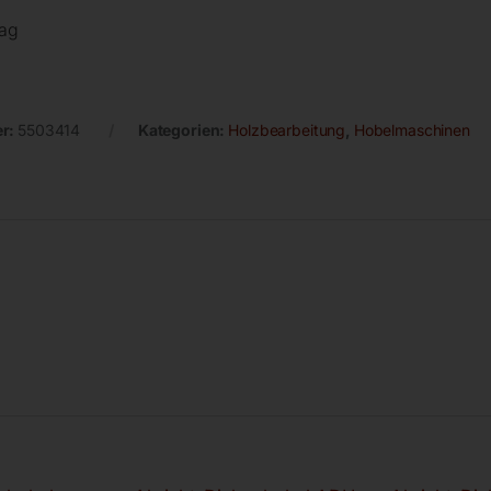
lag
er:
5503414
Kategorien:
Holzbearbeitung
,
Hobelmaschinen