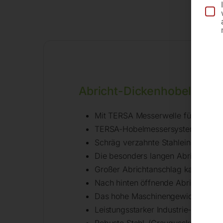
Abricht-Dickenhobel mini
Mit TERSA Messerwelle für sekun
TERSA-Hobelmessersystem ermögl
Schräg verzahnte Stahleinzugswal
Die besonders langen Abrichttisch
Großer Abrichtanschlag kann beim Ö
Nach hinten öffnende Abrichttisch
Das hohe Maschinengewicht sorgt f
Leistungsstarker Industrie-Motor
Robuste Stahl-/Graugusskonstrukti