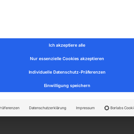
Ich akzeptiere alle
Nur essenzielle Cookies akzeptieren
rhindern den Rückschlag von Werkstücken
essern sorgt für ein optimales Hobelbild
Individuelle Datenschutz-Präferenzen
Einwilligung speichern
en für einen konstanten und gleichmäßigen Materialeinzug 
 für kraftvollen Vorschub
Präferenzen
Datenschutzerklärung
Impressum
Borlabs Cooki
Gummieinzugswalzen