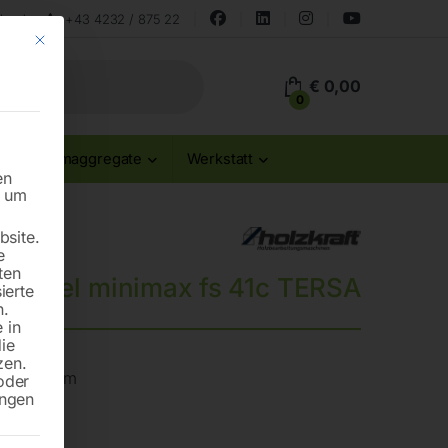
land
+43 4232 / 875 22
Mit diesem Button wird der Dialog geschlossen. Seine Funktionalität ist id
€
0,00
0
Stromaggregate
Werkstatt
en
n um
site.
e
ten
nhobel minimax fs 41c TERSA
ierte
n.
 in
die
zen.
hselsystem
oder
ungen