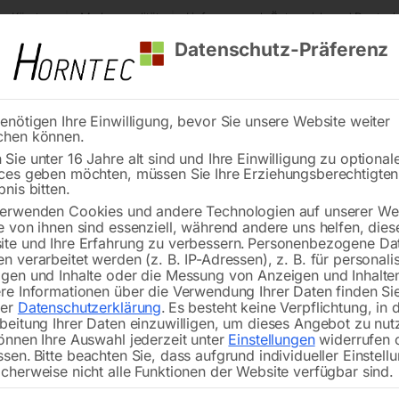
s Kärnten
Markenqualität
Lieferung nach Österreich und Deutsch
Datenschutz-Präferenz
enötigen Ihre Einwilligung, bevor Sie unsere Website weiter
chen können.
Reinigung
Schweißen
Stadtmobiliar
Stein
Sie unter 16 Jahre alt sind und Ihre Einwilligung zu optional
ces geben möchten, müssen Sie Ihre Erziehungsberechtigte
ckenhobel minimax fs 41c TERSA
bnis bitten.
erwenden Cookies und andere Technologien auf unserer Web
🔍
e von ihnen sind essenziell, während andere uns helfen, dies
te und Ihre Erfahrung zu verbessern.
Personenbezogene Da
Abricht-Dicke
n verarbeitet werden (z. B. IP-Adressen), z. B. für personalis
gen und Inhalte oder die Messung von Anzeigen und Inhalte
re Informationen über die Verwendung Ihrer Daten finden Sie
rer
Datenschutzerklärung
.
Es besteht keine Verpflichtung, in 
beitung Ihrer Daten einzuwilligen, um dieses Angebot zu nut
Mit TERSA-Hobelmesser-Schnellwec
önnen Ihre Auswahl jederzeit unter
Einstellungen
widerrufen 
ssen.
Bitte beachten Sie, dass aufgrund individueller Einstell
cherweise nicht alle Funktionen der Website verfügbar sind.