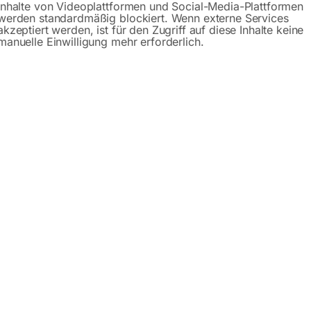
Inhalte von Videoplattformen und Social-Media-Plattformen
werden standardmäßig blockiert. Wenn externe Services
akzeptiert werden, ist für den Zugriff auf diese Inhalte keine
Beschreibung
Produktsicherheit
manuelle Einwilligung mehr erforderlich.
max fs 41c TERSA
denschnelles Hobelmesserwechseln
icht besonders geräuscharmen Lauf
ze für konstanten und gleichmäßigen Holzeinzug
e aus einem Stück ermöglichen leichtes Abrichten der Werkst
ffnen der Abrichttische in seiner Position bleiben
e
ür höchste Präzision und ruhigen Lauf
on