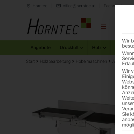
Horntec
office@horntec.at
Fachberatung au
Wir b
besu
Angebote
Druckluft
Holz
Metall
Wenn 
Servi
Start
Holzbearbeitung
Hobelmaschinen
Abricht-Di
Erlau
Wir v
Einig
Websi
könne
Anzei
Weite
unse
Verar
Sie k
anpa
mögli