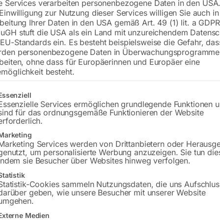
€
5.760,00
e Services verarbeiten personenbezogene Daten in den USA.
 Einwilligung zur Nutzung dieser Services willigen Sie auch in
beitung Ihrer Daten in den USA gemäß Art. 49 (1) lit. a GDPR
inkl. MwSt.
zzgl.
Versandkosten
uGH stuft die USA als ein Land mit unzureichendem Datensc
Lieferzeit:
ca. 5 - 10 Werktage
EU-Standards ein. Es besteht beispielsweise die Gefahr, da
rden personenbezogene Daten in Überwachungsprogramme
Versandkosten Standard (Österreich):
€
beiten, ohne dass für Europäerinnen und Europäer eine
Bitte beachten Sie: Die Versandkosten g
möglichkeit besteht.
gt eine Liste der Service-Gruppen, für die eine Einwilligung erteilt w
Essenziell
In den 
Essenzielle Services ermöglichen grundlegende Funktionen 
sind für das ordnungsgemäße Funktionieren der Website
erforderlich.
Marketing
Sie haben Frag
Marketing Services werden von Drittanbietern oder Herausg
genutzt, um personalisierte Werbung anzuzeigen. Sie tun die
indem sie Besucher über Websites hinweg verfolgen.
Gerne hel
Statistik
Statistik-Cookies sammeln Nutzungsdaten, die uns Aufschlus
Anfrageformular
darüber geben, wie unsere Besucher mit unserer Website
umgehen.
Externe Medien