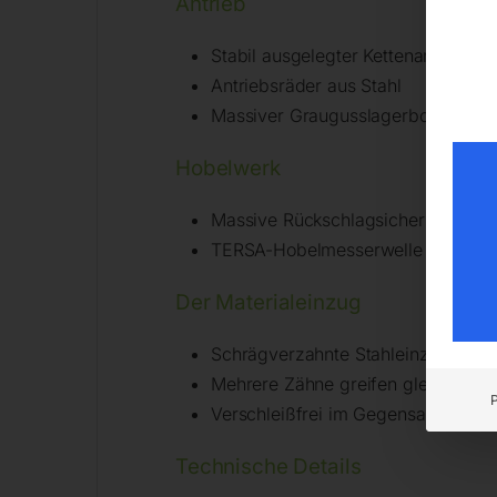
Antrieb
Stabil ausgelegter Kettenantrieb
Antriebsräder aus Stahl
Massiver Graugusslagerbock
Hobelwerk
Massive Rückschlagsicherungen ve
TERSA-Hobelmesserwelle mit drei M
Der Materialeinzug
Schrägverzahnte Stahleinzugswalz
Mehrere Zähne greifen gleichzeitig
Verschleißfrei im Gegensatz zu 
Technische Details