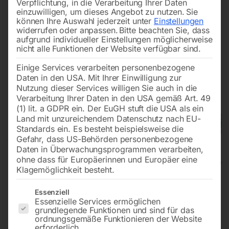
Verpflichtung, in die Verarbeitung Ihrer Daten
einzuwilligen, um dieses Angebot zu nutzen.
Sie
können Ihre Auswahl jederzeit unter
Einstellungen
widerrufen oder anpassen.
Bitte beachten Sie, dass
aufgrund individueller Einstellungen möglicherweise
nicht alle Funktionen der Website verfügbar sind.
Einige Services verarbeiten personenbezogene
Daten in den USA. Mit Ihrer Einwilligung zur
Nutzung dieser Services willigen Sie auch in die
Verarbeitung Ihrer Daten in den USA gemäß Art. 49
(1) lit. a GDPR ein. Der EuGH stuft die USA als ein
Land mit unzureichendem Datenschutz nach EU-
Standards ein. Es besteht beispielsweise die
Gefahr, dass US-Behörden personenbezogene
Daten in Überwachungsprogrammen verarbeiten,
ohne dass für Europäerinnen und Europäer eine
Klagemöglichkeit besteht.
Abricht-Dickenhobel ADH 41
Es folgt eine Liste der Service-Gruppen, für die eine Einwilligun
Essenziell
Essenzielle Services ermöglichen
SPIRAL
grundlegende Funktionen und sind für das
ordnungsgemäße Funktionieren der Website
erforderlich.