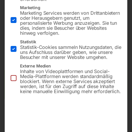
Marketing
Marketing Services werden von Drittanbietern
Mit Spiralmesserwelle, zum Abrichten von
oder Herausgebern genutzt, um
Massivholzbrettern, Bohlen und Leisten
personalisierte Werbung anzuzeigen. Sie tun
dies, indem sie Besucher über Websites
hinweg verfolgen.
Statistik
€
6.450,00
Statistik-Cookies sammeln Nutzungsdaten, die
uns Aufschluss darüber geben, wie unsere
inkl. MwSt.
zzgl.
Versandkosten
Besucher mit unserer Website umgehen.
Lieferzeit:
ca. 5 - 10 Werktage
Externe Medien
Inhalte von Videoplattformen und Social-
Media-Plattformen werden standardmäßig
Versandkosten Standard (Österreich):
€
40,00
blockiert. Wenn externe Services akzeptiert
Bitte beachten Sie: Die Versandkosten gelten für Österreich.
werden, ist für den Zugriff auf diese Inhalte
keine manuelle Einwilligung mehr erforderlich.
Andere Länder können abweichen.
In den Warenkorb