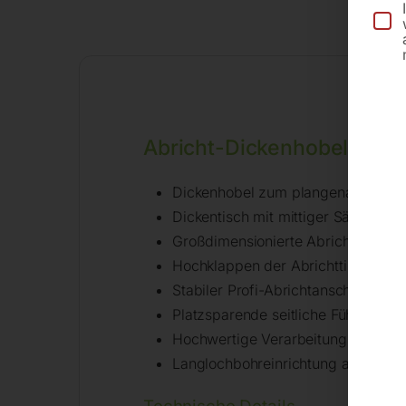
Be
Abricht-Dickenhobel ADH
Dickenhobel zum plangenauen, win
Dickentisch mit mittiger Säulenfü
Großdimensionierte Abrichttische 
Hochklappen der Abrichttische mi
Stabiler Profi-Abrichtanschlag sc
Platzsparende seitliche Führung d
Hochwertige Verarbeitung und er
Langlochbohreinrichtung als Zubehö