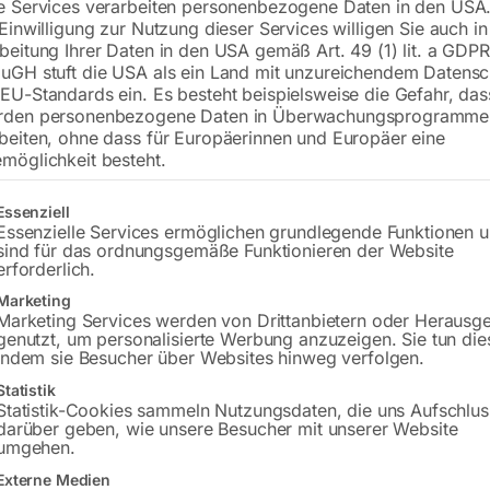
€
4.080,00
e Services verarbeiten personenbezogene Daten in den USA.
 Einwilligung zur Nutzung dieser Services willigen Sie auch in
beitung Ihrer Daten in den USA gemäß Art. 49 (1) lit. a GDPR
inkl. MwSt.
zzgl.
Versandkosten
uGH stuft die USA als ein Land mit unzureichendem Datensc
Lieferzeit:
ca. 5 - 10 Werktage
EU-Standards ein. Es besteht beispielsweise die Gefahr, da
rden personenbezogene Daten in Überwachungsprogramme
Versandkosten Standard (Österreich):
€
beiten, ohne dass für Europäerinnen und Europäer eine
möglichkeit besteht.
Bitte beachten Sie: Die Versandkosten g
gt eine Liste der Service-Gruppen, für die eine Einwilligung erteilt w
Essenziell
In den 
Essenzielle Services ermöglichen grundlegende Funktionen 
sind für das ordnungsgemäße Funktionieren der Website
erforderlich.
Marketing
Sie haben Frag
Marketing Services werden von Drittanbietern oder Herausg
genutzt, um personalisierte Werbung anzuzeigen. Sie tun die
indem sie Besucher über Websites hinweg verfolgen.
Gerne hel
Statistik
Statistik-Cookies sammeln Nutzungsdaten, die uns Aufschlus
Anfrageformular
darüber geben, wie unsere Besucher mit unserer Website
umgehen.
Externe Medien