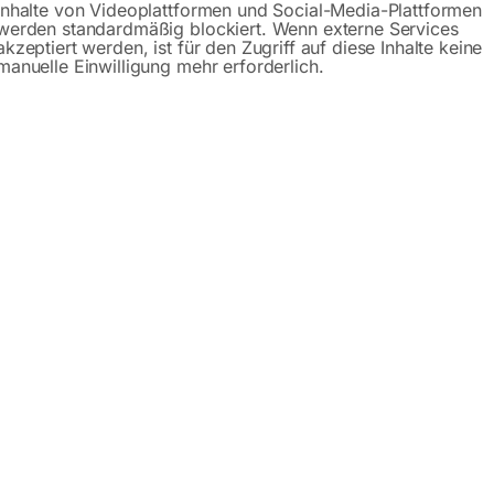
Inhalte von Videoplattformen und Social-Media-Plattformen
werden standardmäßig blockiert. Wenn externe Services
schreibung
Produktsicherheit
Betriebsanlei
akzeptiert werden, ist für den Zugriff auf diese Inhalte keine
manuelle Einwilligung mehr erforderlich.
 32
keligen Hobeln glatter Oberflächen
hrung, Zusatzführung und mechanischem Zählwerk (Genauigke
aus Grauguss mit geschliffener Oberfläche
t Federunterstützung für ein schnelles und bequemes Umrüs
hwenkbar von 90 bis +45°
es Abrichtanschlags
gonomisches Design
r erhältlich