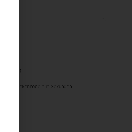
tung
it 0,1 mm)
ten zum Dickenhobeln in Sekunden