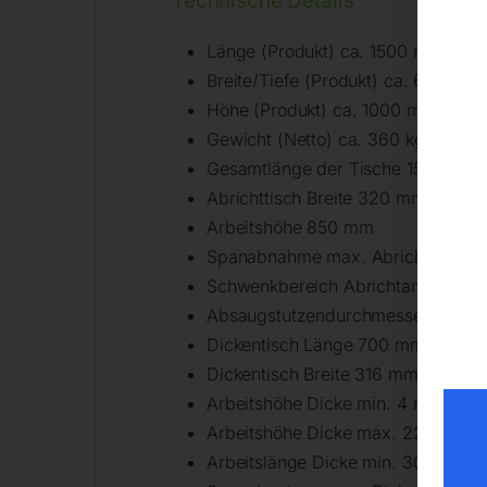
Technische Details
Länge (Produkt) ca. 1500 mm
Breite/Tiefe (Produkt) ca. 650 mm
Höhe (Produkt) ca. 1000 mm
Gewicht (Netto) ca. 360 kg
Gesamtlänge der Tische 1500 mm
Abrichttisch Breite 320 mm
Arbeitshöhe 850 mm
Spanabnahme max. Abrichte 5 m
Schwenkbereich Abrichtanschlag 9
Absaugstutzendurchmesser Dicke
Dickentisch Länge 700 mm
Dickentisch Breite 316 mm
Arbeitshöhe Dicke min. 4 mm
Arbeitshöhe Dicke max. 225 mm
Arbeitslänge Dicke min. 300 mm