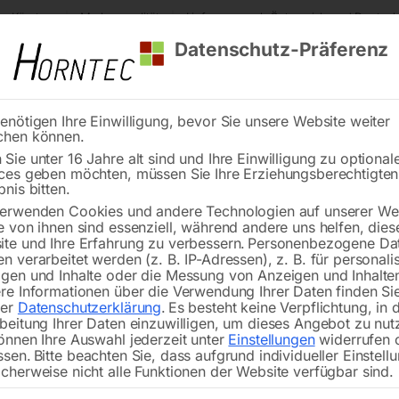
s Kärnten
Markenqualität
Lieferung nach Österreich und Deutsch
Datenschutz-Präferenz
enötigen Ihre Einwilligung, bevor Sie unsere Website weiter
chen können.
Reinigung
Schweißen
Stadtmobiliar
Stein
Sie unter 16 Jahre alt sind und Ihre Einwilligung zu optional
ces geben möchten, müssen Sie Ihre Erziehungsberechtigte
ckenhobel ADH 32
bnis bitten.
erwenden Cookies und andere Technologien auf unserer Web
🔍
e von ihnen sind essenziell, während andere uns helfen, dies
te und Ihre Erfahrung zu verbessern.
Personenbezogene Da
n verarbeitet werden (z. B. IP-Adressen), z. B. für personalis
gen und Inhalte oder die Messung von Anzeigen und Inhalte
re Informationen über die Verwendung Ihrer Daten finden Sie
rer
Datenschutzerklärung
.
Es besteht keine Verpflichtung, in 
beitung Ihrer Daten einzuwilligen, um dieses Angebot zu nut
Zum Abrichten von Massivholzbretter
önnen Ihre Auswahl jederzeit unter
Einstellungen
widerrufen 
ssen.
Bitte beachten Sie, dass aufgrund individueller Einstell
cherweise nicht alle Funktionen der Website verfügbar sind.