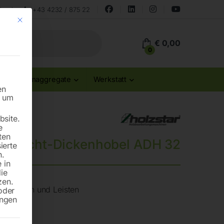
land
+43 4232 / 875 22
Mit diesem Button wird der Dialog geschlossen. Seine Funktionalität ist id
€
0,00
0
Stromaggregate
Werkstatt
en
n um
site.
e
ten
Abricht-Dickenhobel ADH 32
ierte
n.
 in
die
zen.
n, Bohlen und Leisten
oder
ungen