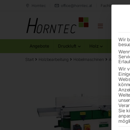
Horntec
office@horntec.at
Fachberatung au
Wir b
besu
Angebote
Druckluft
Holz
Metall
Wenn 
Servi
Start
Holzbearbeitung
Hobelmaschinen
Abricht-Di
Erlau
Wir v
Einig
Websi
könne
Anzei
Weite
unse
Verar
Sie k
anpa
mögli