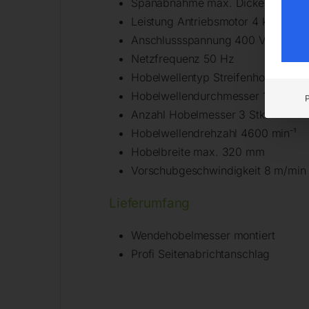
Spanabnahme max. Dicke 5 mm
Leistung Antriebsmotor 4 kW
Anschlussspannung 400 V
Netzfrequenz 50 Hz
Hobelwellentyp Streifenhobelmess
Hobelwellendurchmesser 100 mm
Anzahl Hobelmesser 3 Stk.
Hobelwellendrehzahl 4600 min⁻¹
Hobelbreite max. 320 mm
Vorschubgeschwindigkeit 8 m/min
Lieferumfang
Wendehobelmesser montiert
Profi Seitenabrichtanschlag